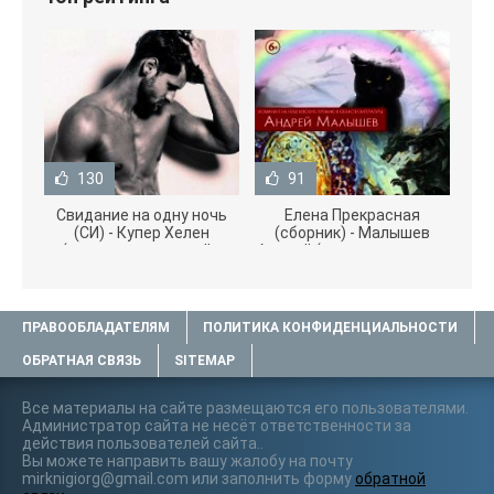
130
91
Свидание на одну ночь
Елена Прекрасная
(СИ) - Купер Хелен
(сборник) - Малышев
(читать книги онлайн
Андрей (книги полностью
бесплатно без
.txt) 📗
ПРАВООБЛАДАТЕЛЯМ
ПОЛИТИКА КОНФИДЕНЦИАЛЬНОСТИ
ОБРАТНАЯ СВЯЗЬ
SITEMAP
Все материалы на сайте размещаются его пользователями.
Администратор сайта не несёт ответственности за
действия пользователей сайта..
Вы можете направить вашу жалобу на почту
mirknigiorg@gmail.com или заполнить форму
обратной