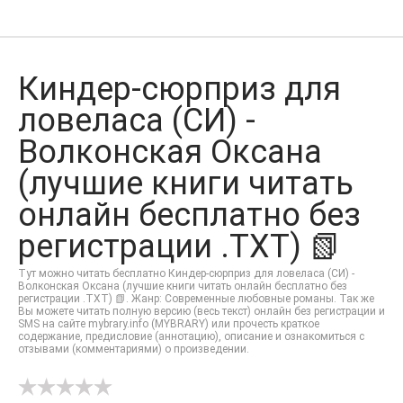
Киндер-сюрприз для
ловеласа (СИ) -
Волконская Оксана
(лучшие книги читать
онлайн бесплатно без
регистрации .TXT) 📗
Тут можно читать бесплатно Киндер-сюрприз для ловеласа (СИ) -
Волконская Оксана (лучшие книги читать онлайн бесплатно без
регистрации .TXT) 📗. Жанр: Современные любовные романы. Так же
Вы можете читать полную версию (весь текст) онлайн без регистрации и
SMS на сайте mybrary.info (MYBRARY) или прочесть краткое
содержание, предисловие (аннотацию), описание и ознакомиться с
отзывами (комментариями) о произведении.