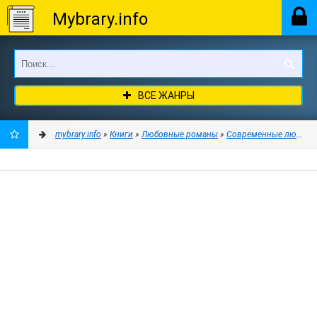
Mybrary.info
ВСЕ ЖАНРЫ
mybrary.info
»
Книги
»
Любовные романы
»
Современные любовн
ДОБАВИТЬ
В
ЗАКЛАДКИ