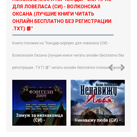
ДЛЯ ЛОВЕЛАСА (СИ) - ВОЛКОНСКАЯ
ОКСАНА (ЛУЧШИЕ КНИГИ ЧИТАТЬ
ОНЛАЙН БЕСПЛАТНО БЕЗ РЕГИСТРАЦИИ
.TXT) 📗"
Книги похожие на "Киндер-сюрприз для ловеласа (СИ) -
Волконская Оксана (лучшие книги читать онлайн бесплатно без
регистрации .TXT) 📗" читать онлайн бесплатно полные версии.
Замуж за незнакомца
П
(СИ) -
Ненавижу любя (СИ) -