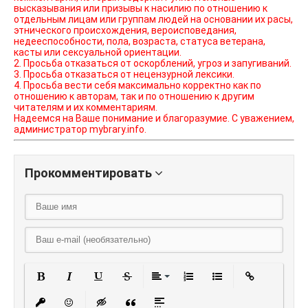
высказывания или призывы к насилию по отношению к
отдельным лицам или группам людей на основании их расы,
этнического происхождения, вероисповедания,
недееспособности, пола, возраста, статуса ветерана,
касты или сексуальной ориентации.
2. Просьба отказаться от оскорблений, угроз и запугиваний.
3. Просьба отказаться от нецензурной лексики.
4. Просьба вести себя максимально корректно как по
отношению к авторам, так и по отношению к другим
читателям и их комментариям.
Надеемся на Ваше понимание и благоразумие. С уважением,
администратор mybrary.info.
Прокомментировать
Полужирный
Курсив
Подчеркнутый
Зачеркнутый
Выравнивание
Нумерованный списо
Маркированный
Вставить