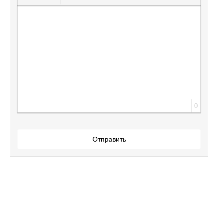
Вставить защищенную ссылку
Вставить смайлик
Вставка скрытого текста
Вставка цитаты
Вставка спойлера
0
Отправить