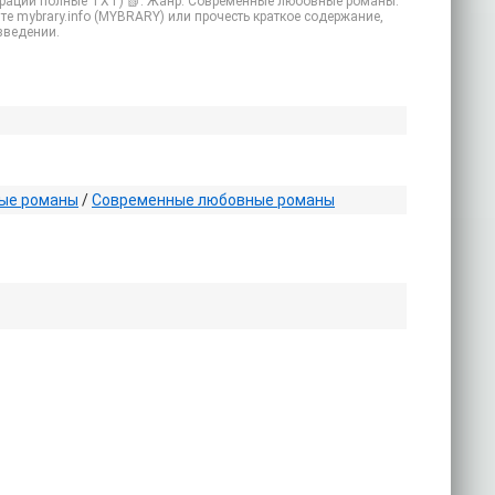
истрации полные TXT) 📗. Жанр: Современные любовные романы.
те mybrary.info (MYBRARY) или прочесть краткое содержание,
зведении.
ые романы
/
Современные любовные романы