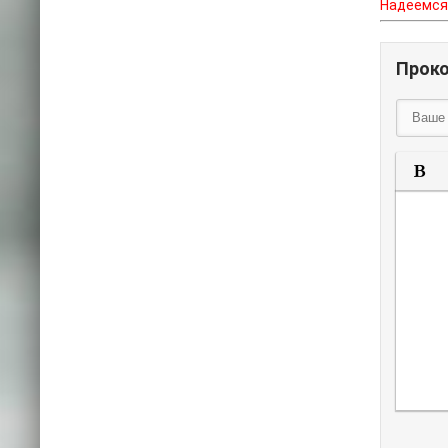
Надеемся 
Прок
П