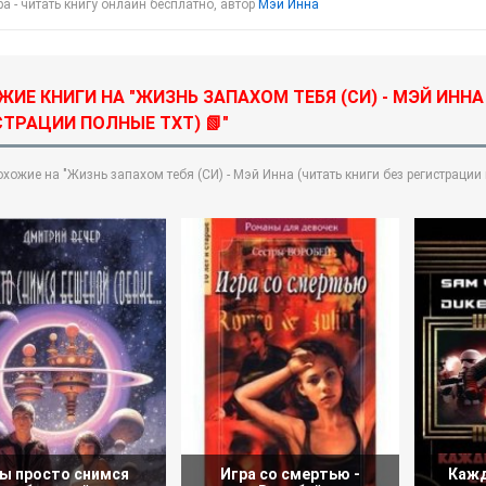
а - читать книгу онлайн бесплатно, автор
Мэй Инна
ИЕ КНИГИ НА "ЖИЗНЬ ЗАПАХОМ ТЕБЯ (СИ) - МЭЙ ИННА
ТРАЦИИ ПОЛНЫЕ TXT) 📗"
охожие на "Жизнь запахом тебя (СИ) - Мэй Инна (читать книги без регистрации
ы просто снимся
Игра со смертью -
Кажд