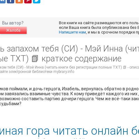
Вы автор?
Все книги на сайте размещаются его пол
если Ваша книга была опубликована без 
Жалоба
Напишите нам
, и мы в срочном порядке 
 запахом тебя (СИ) - Мэй Инна (чи
ые TXT) 📗 краткое содержание
ом тебя (СИ) - Мэй Инна (читать книги без регистрации полные TXT) 📗 - опис
айте электронной библиотеки mybrary.info
ков поймали, и дочь герцога, Изабель, вернулась обратно в родное
м завязались взаимные чувства. К кому приведёт каждого из них 
возможно составить партию дочери герцога. Чем же всё-таки за
 судьбами?
иная гора читать онлайн 