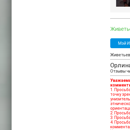
Живетье
Мэй И
Живетьева
Орлин
Отзывы чи
Уважаемы
комменти
1. Просьба отказат
точку зре
унизитель
этническо
ориентац
2. Просьб
3. Просьб
4. Просьб
коммента