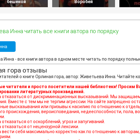
бешеной
Воробей
ва Инна читать все книги автора по порядку
нна
 Инна - все книги автора в одном месте читать по порядку полные
ая гора отзывы
тателей о книге Орлиная гора, автор: Живетьева Инна. Читайте 
е читатели и просто посетители нашей библиотеки! Просим В
ровании литературных произведений.
ься от дискриминационных высказываний. Мы защищаем право наших читателей свободно выражать свою
ния. Вместе с тем мы не терпим агрессии. На сайте запрещено о
ные высказывания или призывы к насилию по отношению к отдель
го происхождения, вероисповедания, недееспособности, пола, во
ии.
а отказаться от оскорблений, угроз и запугиваний.
а отказаться от нецензурной лексики.
а вести себя максимально корректно как по отношению к авторам,
риям.