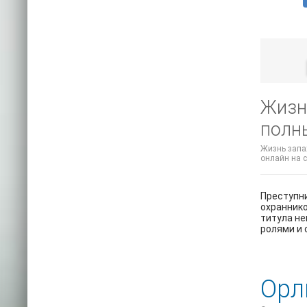
Жизнь
полн
Жизнь запах
онлайн на с
Преступни
охраннико
титула не
ролями и
Орл