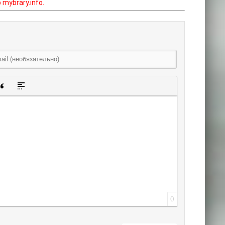
mybrary.info.
щенную ссылку
 смайлик
авка скрытого текста
Вставка цитаты
Вставка спойлера
0