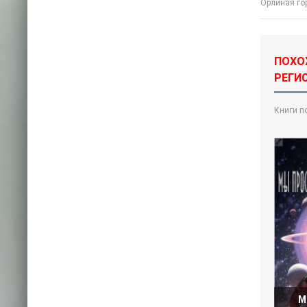
Орлиная гор
ПОХОЖ
РЕГИС
Книги п
М