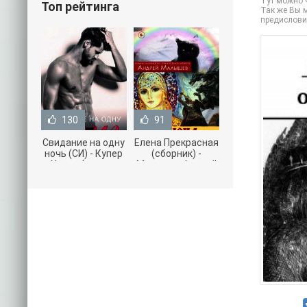
Тут можно ч
Топ рейтинга
Так же Вы м
предислови
130
91
Свидание на одну
Елена Прекрасная
ночь (СИ) - Купер
(сборник) -
Хелен (читать
Малышев Андрей
книги онлайн
(книги полностью
бесплатно без
.txt) 📗