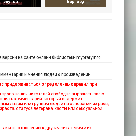
скукой
Бернард
б
 версии на сайте онлайн библиотеки mybrary.info.
комментарии и мнения людей о произведении.
ас придерживаться определенных правил при
ставлять комментарий, который содержит
ным лицам или группам людей на основании их расы,
зраста, статуса ветерана, касты или сексуальной
 так и по отношению к другим читателям и их