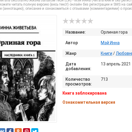
итать бесплатно Жизнь запахом тебя (СИ) - Мэй Инна (читать книги без рег
ожете читать полную версию (весь текст) онлайн без регистрации и SMS на сай
е (аннотацию), описание и ознакомиться с отзывами (комментариями) о прои
Название:
Орлиная гора
Автор
Мэй Инна
Жанр
Книги
/
Любовн
Дата
13 апрель 2021
добавления:
Количество
713
просмотров:
Книга заблокирована
Ознакомительная версия