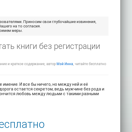
ьзователями. Приносим свои глубочайшие извинения,
Вашего на то согласия.
примем меры.
тать книги без регистрации
ание и краткое содержание, автор
Мэй Инна
, читайте бесплатно
 имение. И все бы ничего, но между ней и её
дорога остается секретом, ведь мужчине без рода и
кончится любовь между людьми с такими разными
бесплатно