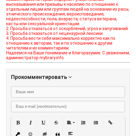
высказывания или призывы к насилию по отношению к
отдельным лицам или группам людей на основании их расы,
этнического происхождения, вероисповедания,
недееспособности, пола, возраста, статуса ветерана,
касты или сексуальной ориентации.
2. Просьба отказаться от оскорблений, угроз и запугиваний.
3. Просьба отказаться от нецензурной лексики.
4. Просьба вести себя максимально корректно как по
отношению к авторам, так и по отношению к другим
читателям и их комментариям.
Надеемся на Ваше понимание и благоразумие. С уважением,
администратор mybrary.info.
Прокомментировать
Полужирный
Курсив
Подчеркнутый
Зачеркнутый
Выравнивание
Нумерованный списо
Маркированный
Вставить