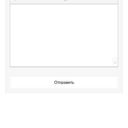
Вставить защищенную ссылку
Вставить смайлик
Вставка скрытого текста
Вставка цитаты
Вставка спойлера
0
Отправить