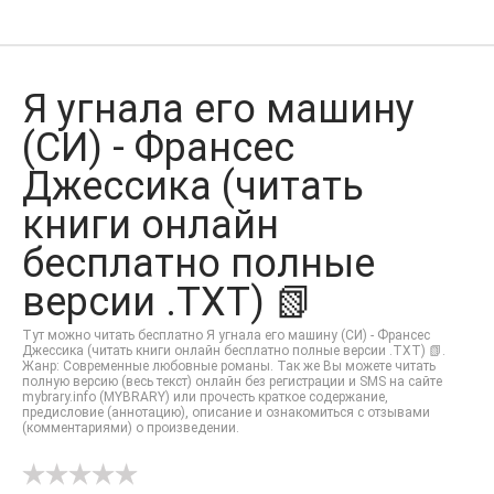
Я угнала его машину
(СИ) - Франсес
Джессика (читать
книги онлайн
бесплатно полные
версии .TXT) 📗
Тут можно читать бесплатно Я угнала его машину (СИ) - Франсес
Джессика (читать книги онлайн бесплатно полные версии .TXT) 📗.
Жанр: Современные любовные романы. Так же Вы можете читать
полную версию (весь текст) онлайн без регистрации и SMS на сайте
mybrary.info (MYBRARY) или прочесть краткое содержание,
предисловие (аннотацию), описание и ознакомиться с отзывами
(комментариями) о произведении.