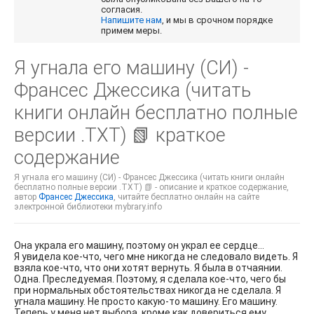
согласия.
Напишите нам
, и мы в срочном порядке
примем меры.
Я угнала его машину (СИ) -
Франсес Джессика (читать
книги онлайн бесплатно полные
версии .TXT) 📗 краткое
содержание
Я угнала его машину (СИ) - Франсес Джессика (читать книги онлайн
бесплатно полные версии .TXT) 📗 - описание и краткое содержание,
автор
Франсес Джессика
, читайте бесплатно онлайн на сайте
электронной библиотеки mybrary.info
Она украла его машину, поэтому он украл ее сердце…
Я увидела кое-что, чего мне никогда не следовало видеть. Я
взяла кое-что, что они хотят вернуть. Я была в отчаянии.
Одна. Преследуемая. Поэтому, я сделала кое-что, чего бы
при нормальных обстоятельствах никогда не сделала. Я
угнала машину. Не просто какую-то машину. Его машину.
Теперь у меня нет выбора, кроме как довериться ему.