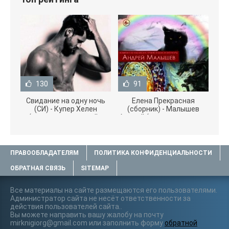
130
91
Свидание на одну ночь
Елена Прекрасная
(СИ) - Купер Хелен
(сборник) - Малышев
(читать книги онлайн
Андрей (книги полностью
бесплатно без
.txt) 📗
ПРАВООБЛАДАТЕЛЯМ
ПОЛИТИКА КОНФИДЕНЦИАЛЬНОСТИ
ОБРАТНАЯ СВЯЗЬ
SITEMAP
Все материалы на сайте размещаются его пользователями.
Администратор сайта не несёт ответственности за
действия пользователей сайта..
Вы можете направить вашу жалобу на почту
mirknigiorg@gmail.com или заполнить форму
обратной