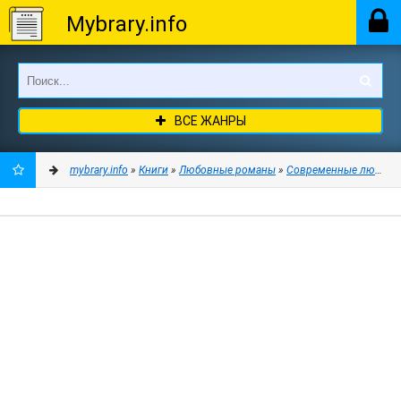
Mybrary.info
ВСЕ ЖАНРЫ
mybrary.info
»
Книги
»
Любовные романы
»
Современные любовн
ДОБАВИТЬ
В
ЗАКЛАДКИ