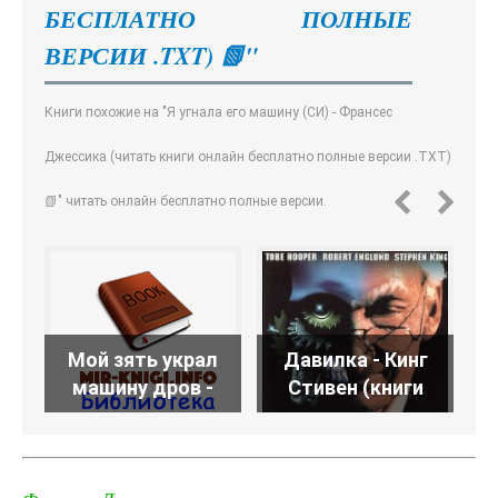
БЕСПЛАТНО ПОЛНЫЕ
ВЕРСИИ .TXT) 📗"
Книги похожие на "Я угнала его машину (СИ) - Франсес
Джессика (читать книги онлайн бесплатно полные версии .TXT)
📗" читать онлайн бесплатно полные версии.
Мой зять украл
Давилка - Кинг
М
машину дров -
Стивен (книги