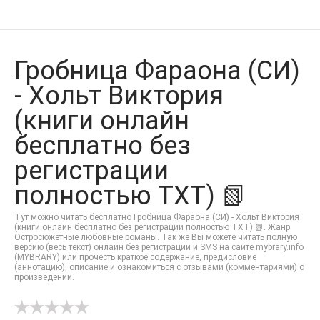
Гробница Фараона (СИ)
- Хольт Виктория
(книги онлайн
бесплатно без
регистрации
полностью TXT) 📗
Тут можно читать бесплатно Гробница Фараона (СИ) - Хольт Виктория
(книги онлайн бесплатно без регистрации полностью TXT) 📗. Жанр:
Остросюжетные любовные романы. Так же Вы можете читать полную
версию (весь текст) онлайн без регистрации и SMS на сайте mybrary.info
(MYBRARY) или прочесть краткое содержание, предисловие
(аннотацию), описание и ознакомиться с отзывами (комментариями) о
произведении.