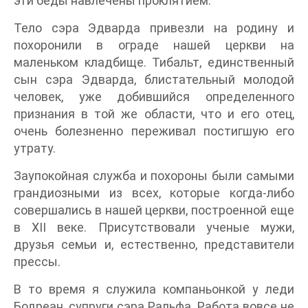
эти беды навлечены проклятием.
Тело сэра Эдварда привезли на родину и
похоронили в ограде нашей церкви на
маленьком кладбище. Тибальт, единственный
сын сэра Эдварда, блистательный молодой
человек, уже добившийся определенного
признания в той же области, что и его отец,
очень болезненно переживал постигшую его
утрату.
Заупокойная служба и похороны были самыми
грандиозными из всех, которые когда-либо
совершались в нашей церкви, построенной еще
в XII веке. Присутствовали ученые мужи,
друзья семьи и, естественно, представители
прессы.
В то время я служила компаньонкой у леди
Бодреан, супруги сэра Ральфа. Работа вовсе не