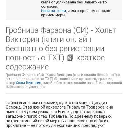
была опубликована без Вашего на то
согласия.
Напишите нам
, и мы в срочном порядке
примем меры.
Гробница Фараона (СИ) - Хольт
Виктория (книги онлайн
бесплатно без регистрации
полностью TXT) 📗 краткое
содержание
Гробница Фараона (СИ) - Хольт Виктория (книги онлайн бесплатно без
регистрации полностью TXT) 📗 - описание и краткое содержание,
автор
Хольт Виктория
, читайте бесплатно онлайн на сайте электронной
библиотеки mybrary.info
Тайны египетских пирамид с детства манят Джудит
Осмонд. Став женой археолога Тибальта Трэверса, она
вместе с мужем уезжает в Египет, где на раскопках
загадочно погиб отец Тибальта. По древнему поверью,
потревоживший покой мертвых навлекает на себя их
проклятие — не потому ли экспедицию преследуют