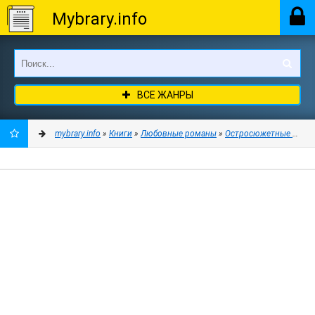
Mybrary.info
ВСЕ ЖАНРЫ
mybrary.info
»
Книги
»
Любовные романы
»
Остросюжетные любо
ДОБАВИТЬ
В
ЗАКЛАДКИ