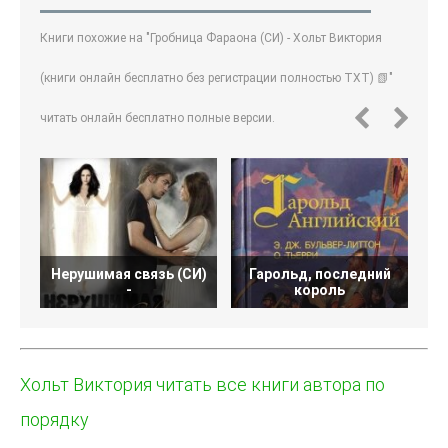
Книги похожие на "Гробница Фараона (СИ) - Хольт Виктория
(книги онлайн бесплатно без регистрации полностью TXT) 📗"
читать онлайн бесплатно полные версии.
Нерушимая связь (СИ)
Гарольд, последний
-
король
Ви
Хольт Виктория читать все книги автора по
порядку