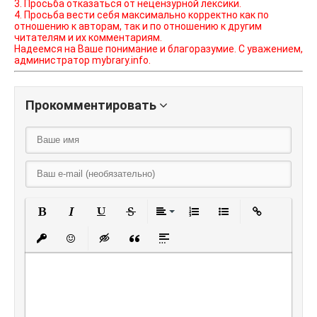
3. Просьба отказаться от нецензурной лексики.
4. Просьба вести себя максимально корректно как по
отношению к авторам, так и по отношению к другим
читателям и их комментариям.
Надеемся на Ваше понимание и благоразумие. С уважением,
администратор mybrary.info.
Прокомментировать
Полужирный
Курсив
Подчеркнутый
Зачеркнутый
Выравнивание
Нумерованный списо
Маркированный
Вставить
Вставить защищенную ссылку
Вставить смайлик
Вставка скрытого текста
Вставка цитаты
Вставка спойлера