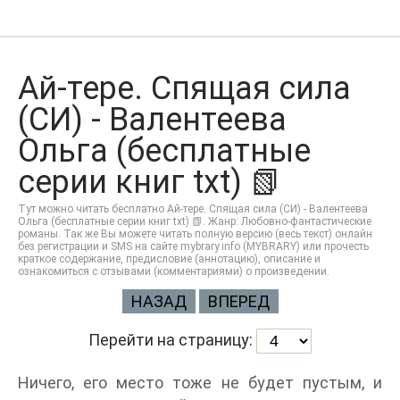
Ай-тере. Спящая сила
(СИ) - Валентеева
Ольга (бесплатные
серии книг txt) 📗
Тут можно читать бесплатно Ай-тере. Спящая сила (СИ) - Валентеева
Ольга (бесплатные серии книг txt) 📗. Жанр: Любовно-фантастические
романы. Так же Вы можете читать полную версию (весь текст) онлайн
без регистрации и SMS на сайте mybrary.info (MYBRARY) или прочесть
краткое содержание, предисловие (аннотацию), описание и
ознакомиться с отзывами (комментариями) о произведении.
НАЗАД
ВПЕРЕД
Перейти на страницу:
Ничего, его место тоже не будет пустым, и