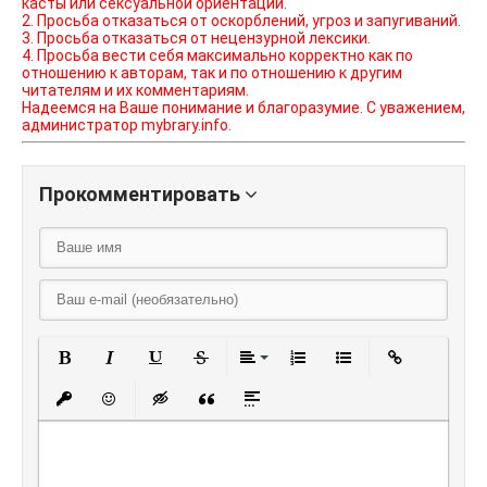
касты или сексуальной ориентации.
2. Просьба отказаться от оскорблений, угроз и запугиваний.
3. Просьба отказаться от нецензурной лексики.
4. Просьба вести себя максимально корректно как по
отношению к авторам, так и по отношению к другим
читателям и их комментариям.
Надеемся на Ваше понимание и благоразумие. С уважением,
администратор mybrary.info.
Прокомментировать
Полужирный
Курсив
Подчеркнутый
Зачеркнутый
Выравнивание
Нумерованный списо
Маркированный
Вставить
Вставить защищенную ссылку
Вставить смайлик
Вставка скрытого текста
Вставка цитаты
Вставка спойлера