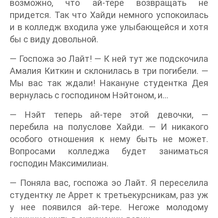
возможно, что ай-тере возвращать не
придется. Так что Хайди немного успокоилась
и в колледж входила уже улыбающейся и хотя
бы с виду довольной.
— Госпожа эо Лайт! — К ней тут же подскочила
Амалия Киткин и склонилась в три погибели. —
Мы вас так ждали! Накануне студентка Дея
вернулась с господином Нэйтоном, и…
— Нэйт теперь ай-тере этой девочки, —
перебила на полуслове Хайди. — И никакого
особого отношения к нему быть не может.
Вопросами колледжа будет заниматься
господин Максимилиан.
— Поняла вас, госпожа эо Лайт. Я переселила
студентку ле Аррет к третьекурсникам, раз уж
у нее появился ай-тере. Негоже молодому