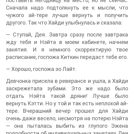
поставить негодницу на место, но не сейчас.
Сначала надо подтолкнуть ее к мысли, что
чужого ай-тере лучше вернуть и получить
другого. Так что Хайди улыбнулась и сказала:
— Ступай, Дея. Завтра сразу после завтрака
жду тебя и Нэйта в моем кабинете, начнем
занятия. И я немного скорректирую твое
расписание, госпожа Киткин передаст тебе его.
— Хорошо, госпожа эо Лайт.
Девчонка присела в реверансе и ушла, а Хайди
заскрежетала зубами. Это же надо было
отдать Нэйта такой дряни! Лучше было
вернуть Кэтти. Но у той и так есть неплохой ай-
тере. Вчерашний вечер прошел для Хайди
очень даже весело, несмотря на потерю Нэйта
— она пыталась выбить из глупого Эжена
подробности об индивидуальных занятиях Деи