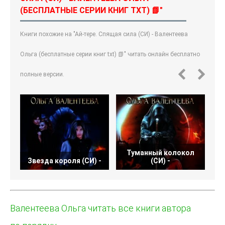
(БЕСПЛАТНЫЕ СЕРИИ КНИГ TXT) 📗"
Книги похожие на "Ай-тере. Спящая сила (СИ) - Валентеева
Ольга (бесплатные серии книг txt) 📗" читать онлайн бесплатно
полные версии.
Туманный колокол
Звезда короля (СИ) -
(СИ) -
Валентеева Ольга читать все книги автора