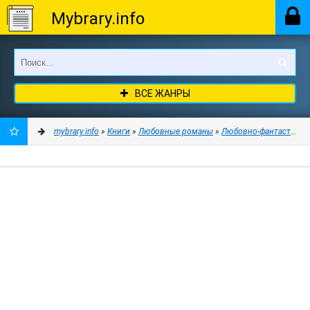
Mybrary.info
ВСЕ ЖАНРЫ
mybrary.info
»
Книги
»
Любовные романы
»
Любовно-фантастичес
ДОБАВИТЬ
В
ЗАКЛАДКИ