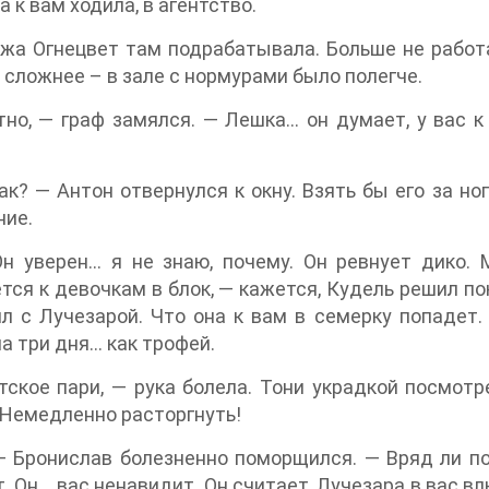
а к вам ходила, в агентство.
жа Огнецвет там подрабатывала. Больше не работ
 сложнее – в зале с нормурами было полегче.
но, — граф замялся. — Лешка… он думает, у вас к
ак? — Антон отвернулся к окну. Взять бы его за ног
ние.
н уверен… я не знаю, почему. Он ревнует дико. 
тся к девочкам в блок, — кажется, Кудель решил по
л с Лучезарой. Что она к вам в семерку попадет.
а три дня… как трофей.
ское пари, — рука болела. Тони украдкой посмотр
 Немедленно расторгнуть!
 Бронислав болезненно поморщился. — Вряд ли по
. Он… вас ненавидит. Он считает, Лучезара в вас в