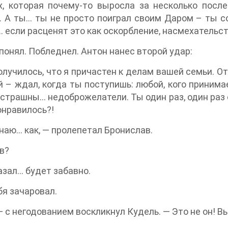
х, которая почему-то выросла за несколько посл
 А ты… ты не просто поиграл своим Даром – ты с
 если расценят это как оскорбление, насмехательс
понял. Побледнел. Антон нанес второй удар:
олучилось, что я причастен к делам вашей семьи. О
 – ждал, когда ты поступишь: любой, кого принимае
 страшны… недоброжелатели. Ты один раз, один раз с
онравилось?!
знаю… как, — пролепетал Бронислав.
в?
азал… будет забавно.
бя зачаровал.
— с негодованием воскликнул Кудель. — Это не он! В