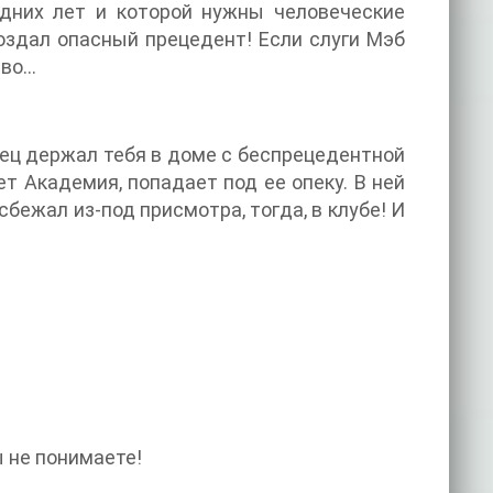
едних лет и которой нужны человеческие
оздал опасный прецедент! Если слуги Мэб
тво…
тец держал тебя в доме с беспрецедентной
т Академия, попадает под ее опеку. В ней
бежал из-под присмотра, тогда, в клубе! И
ы не понимаете!