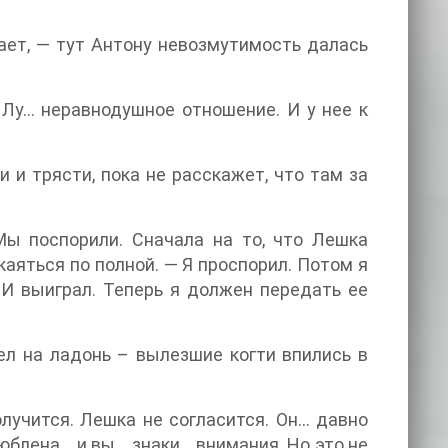
ает, — тут Антону невозмутимость далась
 Лу… неравнодушное отношение. И у нее к
и и трясти, пока не расскажет, что там за
Мы поспорили. Сначала на то, что Лешка
каяться по полной. — Я проспорил. Потом я
 И выиграл. Теперь я должен передать ее
ел на ладонь – вылезшие когти впились в
лучится. Лешка не согласится. Он… давно
люблена… и вы… знаки… внимания. Но это не