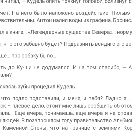
я читал, — Кудель опять тряхнул головой, облизнул с
чет. На него было наложено воздействие. Нильвэ 
увствительны. Антон налил воды из графина. Бронисла
ал в книге… «Легендарные существа Севера»… норм
, что это забавно будет? Подразнить вендиго его в
ще… про собаку было…
ть до Ку-ши не додумался. И на том спасибо, — 
вали?
 сквозь зубы процедил Кудель.
 что подло подставили, и меня, и тебя? Ладно я…
ок – плевое дело, стоит мне лишь сообщить об этом 
ала… Еще вчера, понимаешь, еще вчера я не спра
 людей. В позапрошлом году правительство Альбио
ь Каменной Стены, что на границе с землями Ко