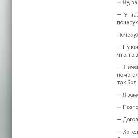
— Ну, р
— У нас
почесух
Почесух
— Ну ко
что-то 
— Ниче
помогал
так бол
— Я зам
— Поэто
— Догов
— Хотел