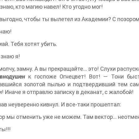
 знаю, кто магию навел! Кто угодно мог!
выгодно, чтобы ты вылетел из Академии? С позоро
знаю!
ай. Тебя хотят убить.
 знаю я!
молчу, замну. А вы прекращайте… это! Слухи распуск
авнодушен
к госпоже Огнецвет! Вот! — Тони быс
авшийся золотой пылью и подтвердивший тем сам
! Иначе я отправлю записку в деканат, с жалобой!
ав неуверенно кивнул. И все-таки прошептал:
ор мы отменить уже не можем. Там вектор… неотме
ы!!!