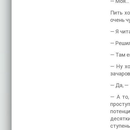
— Моя… 
Пить хо
очень ч
— Я чит
— Решил
— Там е
— Ну хо
зачаро
— Да, —
— А то,
проступ
потенци
десятки
ступен