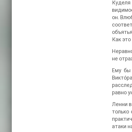
Куделя 
видимос
он. Влю
соответ
объятья
Как это
Неравно
не отра
Ему бы
Викто́р
расслед
равно у
Ленни в
только 
практич
атаки н