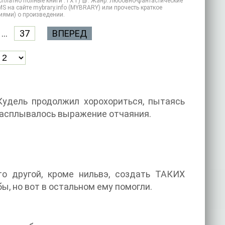
есплатно полные книги .TXT) 📗. Жанр: Любовно-фантастические
S на сайте mybrary.info (MYBRARY) или прочесть краткое
иями) о произведении.
...
37
ВПЕРЕД
Кудель продолжил хорохориться, пытаясь
 расплывалось выражение отчаяния.
то другой, кроме нильвэ, создать ТАКИХ
ы, но вот в остальном ему помогли.