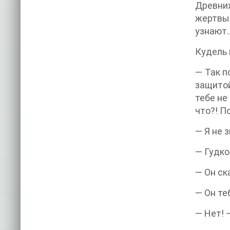
Древни
жертвы.
узнают…
Кудель 
— Так п
защитой
тебе не
что?! П
— Я не 
— Гудко
— Он ск
— Он те
— Нет! 