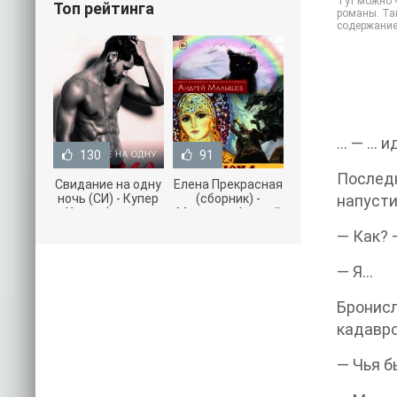
Тут можно ч
Топ рейтинга
романы. Так
содержание
… — … и
130
91
Послед
Свидание на одну
Елена Прекрасная
ночь (СИ) - Купер
(сборник) -
напусти
Хелен (читать
Малышев Андрей
книги онлайн
(книги полностью
— Как? 
бесплатно без
.txt) 📗
— Я…
Бронис
кадавро
— Чья б