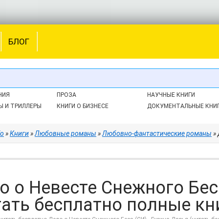
БЛОГ
НИЯ
ПРОЗА
НАУЧНЫЕ КНИГИ
Ы И ТРИЛЛЕРЫ
КНИГИ О БИЗНЕСЕ
ДОКУМЕНТАЛЬНЫЕ КНИ
fo
»
Книги
»
Любовные романы
»
Любовно-фантастические романы
» Д
о о Невесте Снежного Беса
тать бесплатно полные кни