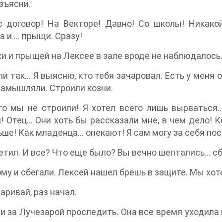
азъясни.
 договор! На Векторе! Давно! Со школы! Никакой
а и … прыщи. Сразу!
и и прыщей на Лексее в зале вроде не наблюдалось
ли так… Я выясню, кто тебя зачаровал. Есть у меня
замышляли. Строили козни.
го мы не строили! Я хотел всего лишь вырваться
! Отец… Они хоть бы рассказали мне, в чем дело! 
ьше! Как младенца… опекают! Я сам могу за себя пос
етил. И все? Что еще было? Вы вечно шептались… сб
му и сбегали. Лексей нашел брешь в защите. Мы хот
аривай, раз начал.
и за Лучезарой проследить. Она все время уходила к