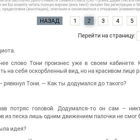
итать бесплатно Дело о Невесте Снежного Беса (СИ) - Гусина Дарья (читать б
 же Вы можете читать полную версию (весь текст) онлайн без регистрации и SM
, предисловие (аннотацию), описание и ознакомиться с отзывами (комментар
НАЗАД
1
2
3
4
5
Перейти на страницу:
диота.
нее слово Тони произнес уже в своем кабинете. 
ть на себя оскорбленный вид, но на красивом лице
— рявкнул Тони. — Как ты додумался до такого?
лав потряс головой. Додумался-то он сам – ник
в из песка лишь одним движением палочки не смог б
ыла идея?