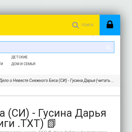
ДЕТСКИЕ
ГИ
ДОМ И СЕМЬЯ
ело о Невесте Снежного Беса (СИ) - Гусина Дарья (читать бесплатно полные книги .TXT) 📗
 (СИ) - Гусина Дарья
ги .TXT) 📗