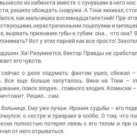
вынесло из кабинета вместе с сунувшим в него нос 
ти, решило обождать снаружи. А Тони хихикал, стоя
бился, как мальчишка восемнадцатилетний! При эт
ствующими, нерастраченными поцелуями и кипящей 
х, вырвать признание губы-к губам: она… что она? В
 понимать? Вот у этих парней как все просто! Захот
душен. Ха! Разумеется, Вектор Правды не сработал
жает его чувств.
 сейчас о деле подумать: фантом ушел, сбежал –
а. Все еще больше запуталось. Вина на Тони – э
ование, поиск злодея… главного злодея. Козински –
ничтожит. Решил… сам.
 больнице. Ему уже лучше. Ирония судьбы – его под
очнулся: о сестре и призраке в колбе. О том, что 
ески полностью потерял связь с его телом и при 
ачал от него отрываться.