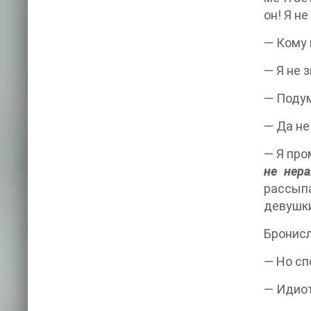
он! Я не
— Кому 
— Я не 
— Подум
— Да не
— Я про
не нер
рассып
девушки
Бронисл
— Но сп
— Идиот