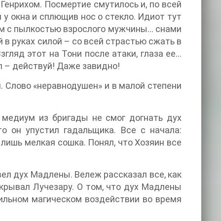
Генрихом. Посмертие смутилось и, по всей
 у окна и сплющив нос о стекло. Идиот тут
ом с пылкостью взрослого мужчины… снами
в руках силой – со всей страстью сжать в
згляд этот на Тони после атаки, глаза ее…
ел – действуй! Даже завидно!
. Слово «неравнодушен» и в малой степени
 медиум из бригады не смог догнать дух
то он упустил гадальщика. Все с начала:
 лишь мелкая сошка. Понял, что Хозяин все
вел дух Мадлены. Вележ рассказал все, как
покрывал Лучезару. О том, что дух Мадлены
сильном магическом воздействии во время