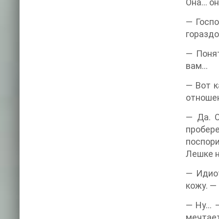
Она… он
— Госпо
гораздо
— Понят
вам…
— Вот к
отноше
— Да. О
пробере
поспори
Лешке н
— Идиот
кожу. —
— Ну… —
мечтает