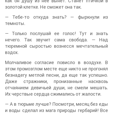
как он душу из нее вынет. Станет птичкой в
золотой клетке. Не сможет она так.
— Тебе-то откуда знать? — фыркнули из
темноты.
— Только послушай ее голос! Тут и знать
нечего. Так звучит сама свобода. — Над
тюремной сыростью вознесся мечтательный
вздох.
Молчаливое согласие повисло в воздухе. В
этом промозглом месте еще никто не прогонял
безнадегу метлой песни, да еще так успешно.
Даже стражники, пронизанные насквозь
отчаянием девичьей души, не смели мешать.
Их черствые сердца сжимались от жалости.
— А в тюрьме лучше? Посмотри, месяц без еды
и воды сделал из мага природы гербарий! Все