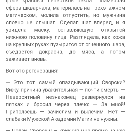
фоне красных лепестков пекла. Пламенная
сфера шкварчала, материлась на трехэтажном
магическом, молила отпустить, но мужчина
словно не слышал. Сделал шаг вперед, и я
увидела маску, оставляющую открытой
нижнюю половину лица. Разглядела, как кожа
на крупных руках пузырится от огненного шара,
съедается докрасна, до мяса, а потом
заживает вновь.
Вот это регенерация!
— Это тот самый опаздывающий Сворски?
Вижу, причина уважительная — почти смерть. —
Невероятный незнакомец развернулся на
пятках и бросил через плечо: — За мной!
Приползешь — зачислим и вылечим. Нет —
слабаки Мужской Академии Магии не нужны.
— Ползи, Сворски! — крикнул мне прямо на ухо