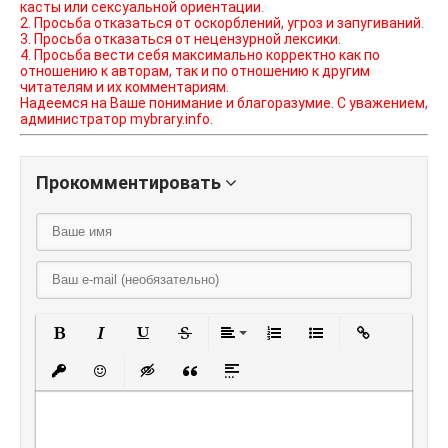
касты или сексуальной ориентации.
2. Просьба отказаться от оскорблений, угроз и запугиваний.
3. Просьба отказаться от нецензурной лексики.
4. Просьба вести себя максимально корректно как по
отношению к авторам, так и по отношению к другим
читателям и их комментариям.
Надеемся на Ваше понимание и благоразумие. С уважением,
администратор mybrary.info.
Прокомментировать
Полужирный
Курсив
Подчеркнутый
Зачеркнутый
Выравнивание
Нумерованный списо
Маркированный
Вставить
Вставить защищенную ссылку
Вставить смайлик
Вставка скрытого текста
Вставка цитаты
Вставка спойлера