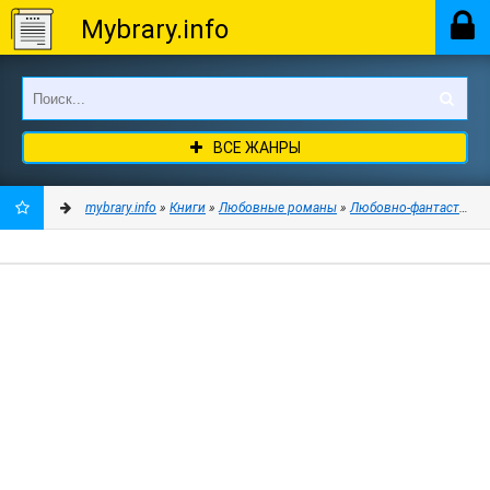
Mybrary.info
ВСЕ ЖАНРЫ
mybrary.info
»
Книги
»
Любовные романы
»
Любовно-фантастичес
ДОБАВИТЬ
В
ЗАКЛАДКИ