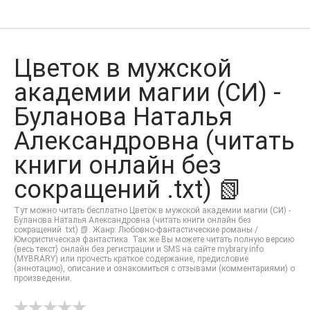
Цветок в мужской
академии магии (СИ) -
Буланова Наталья
Александровна (читать
книги онлайн без
сокращений .txt) 📗
Тут можно читать бесплатно Цветок в мужской академии магии (СИ) -
Буланова Наталья Александровна (читать книги онлайн без
сокращений .txt) 📗. Жанр: Любовно-фантастические романы /
Юмористическая фантастика. Так же Вы можете читать полную версию
(весь текст) онлайн без регистрации и SMS на сайте mybrary.info
(MYBRARY) или прочесть краткое содержание, предисловие
(аннотацию), описание и ознакомиться с отзывами (комментариями) о
произведении.