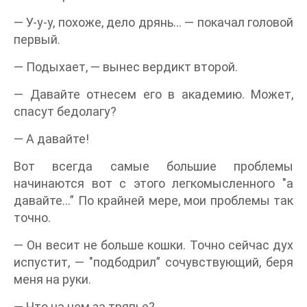
— У-у-у, похоже, дело дрянь… — покачал головой
первый.
— Подыхает, — вынес вердикт второй.
— Давайте отнесем его в академию. Может,
спасут бедолагу?
— А давайте!
Вот всегда самые большие проблемы
начинаются вот с этого легкомысленного "а
давайте…” По крайней мере, мои проблемы так
точно.
— Он весит не больше кошки. Точно сейчас дух
испустит, — "подбодрил” сочувствующий, беря
меня на руки.
— Что на нем за тряпье?