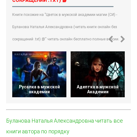
СОКРАЩЕНИЙ .TXT) 📗"
Книги похожие на "Цветок в мужской академии магии (СИ) -
Буланова Наталья Александровна (читать книги онлайн без
сокращений .txt) 📗" читать онлайн бесплатно полные версии.
Русалка в мужской
Адептка в мужской
академии
Академии
Буланова Наталья Александровна читать все
книги автора по порядку