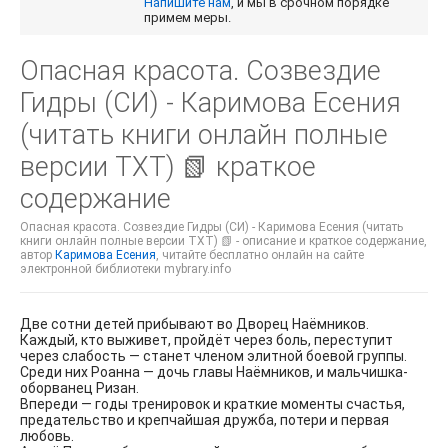
Напишите нам
, и мы в срочном порядке
примем меры.
Опасная красота. Созвездие
Гидры (СИ) - Каримова Есения
(читать книги онлайн полные
версии TXT) 📗 краткое
содержание
Опасная красота. Созвездие Гидры (СИ) - Каримова Есения (читать
книги онлайн полные версии TXT) 📗 - описание и краткое содержание,
автор
Каримова Есения
, читайте бесплатно онлайн на сайте
электронной библиотеки mybrary.info
Две сотни детей прибывают во Дворец Наёмников.
Каждый, кто выживет, пройдёт через боль, переступит
через слабость — станет членом элитной боевой группы.
Среди них Роанна — дочь главы Наёмников, и мальчишка-
оборванец Ризан.
Впереди — годы тренировок и краткие моменты счастья,
предательство и крепчайшая дружба, потери и первая
любовь.