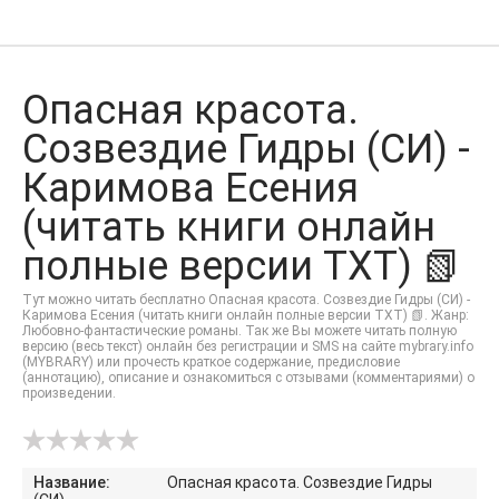
Опасная красота.
Созвездие Гидры (СИ) -
Каримова Есения
(читать книги онлайн
полные версии TXT) 📗
Тут можно читать бесплатно Опасная красота. Созвездие Гидры (СИ) -
Каримова Есения (читать книги онлайн полные версии TXT) 📗. Жанр:
Любовно-фантастические романы. Так же Вы можете читать полную
версию (весь текст) онлайн без регистрации и SMS на сайте mybrary.info
(MYBRARY) или прочесть краткое содержание, предисловие
(аннотацию), описание и ознакомиться с отзывами (комментариями) о
произведении.
Название:
Опасная красота. Созвездие Гидры