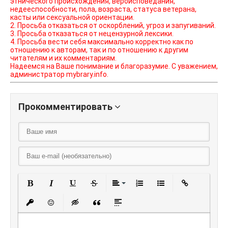
этнического происхождения, вероисповедания,
недееспособности, пола, возраста, статуса ветерана,
касты или сексуальной ориентации.
2. Просьба отказаться от оскорблений, угроз и запугиваний.
3. Просьба отказаться от нецензурной лексики.
4. Просьба вести себя максимально корректно как по
отношению к авторам, так и по отношению к другим
читателям и их комментариям.
Надеемся на Ваше понимание и благоразумие. С уважением,
администратор mybrary.info.
Прокомментировать
Полужирный
Курсив
Подчеркнутый
Зачеркнутый
Выравнивание
Нумерованный списо
Маркированный
Вставить
Вставить защищенную ссылку
Вставить смайлик
Вставка скрытого текста
Вставка цитаты
Вставка спойлера