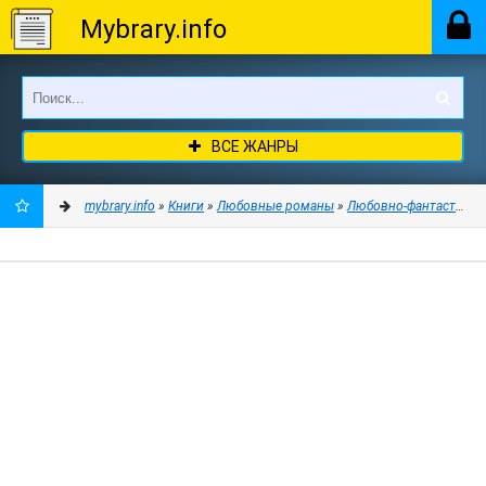
Mybrary.info
ВСЕ ЖАНРЫ
mybrary.info
»
Книги
»
Любовные романы
»
Любовно-фантастичес
ДОБАВИТЬ
В
ЗАКЛАДКИ