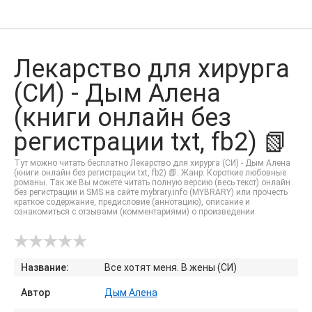
Лекарство для хирурга
(СИ) - Дым Алена
(книги онлайн без
регистрации txt, fb2) 📗
Тут можно читать бесплатно Лекарство для хирурга (СИ) - Дым Алена
(книги онлайн без регистрации txt, fb2) 📗. Жанр: Короткие любовные
романы. Так же Вы можете читать полную версию (весь текст) онлайн
без регистрации и SMS на сайте mybrary.info (MYBRARY) или прочесть
краткое содержание, предисловие (аннотацию), описание и
ознакомиться с отзывами (комментариями) о произведении.
Название:
Все хотят меня. В жены (СИ)
Автор
Дым Алена