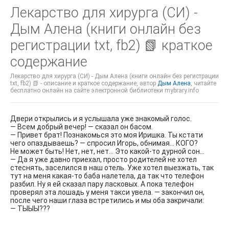
Лекарство для хирурга (СИ) -
Дым Алена (книги онлайн без
регистрации txt, fb2) 📗 краткое
содержание
Лекарство для хирурга (СИ) - Дым Алена (книги онлайн без регистрации
txt, fb2) 📗 - описание и краткое содержание, автор
Дым Алена
, читайте
бесплатно онлайн на сайте электронной библиотеки mybrary.info
Двери открылись и я услышала уже знакомый голос.
— Всем добрый вечер! — сказал он басом.
— Привет брат! Познакомься это моя Иришка. Ты кстати
чего опаздываешь? — спросил Игорь, обнимая… КОГО?
Не может быть! Нет, нет, нет… Это какой-то дурной сон…
— Да я уже давно приехал, просто родителей не хотел
стеснять, заселился в наш отель. Уже хотел выезжать, так
тут на меня какая-то баба налетела, да так что телефон
разбил. Ну я ей сказал пару ласковых. А пока телефон
проверял эта лошадь у меня такси увела. — закончил он,
после чего наши глаза встретились и мы оба закричали:
— ТЫЫЫ???