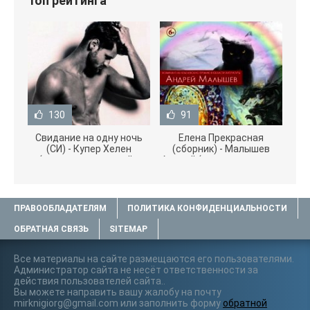
Топ рейтинга
130
91
Свидание на одну ночь
Елена Прекрасная
(СИ) - Купер Хелен
(сборник) - Малышев
(читать книги онлайн
Андрей (книги полностью
бесплатно без
.txt) 📗
ПРАВООБЛАДАТЕЛЯМ
ПОЛИТИКА КОНФИДЕНЦИАЛЬНОСТИ
ОБРАТНАЯ СВЯЗЬ
SITEMAP
Все материалы на сайте размещаются его пользователями.
Администратор сайта не несёт ответственности за
действия пользователей сайта..
Вы можете направить вашу жалобу на почту
mirknigiorg@gmail.com или заполнить форму
обратной