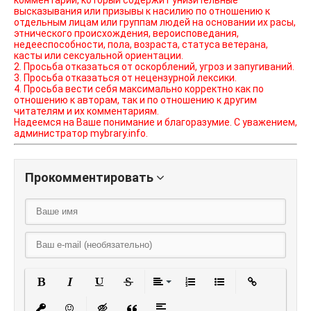
комментарий, который содержит унизительные
высказывания или призывы к насилию по отношению к
отдельным лицам или группам людей на основании их расы,
этнического происхождения, вероисповедания,
недееспособности, пола, возраста, статуса ветерана,
касты или сексуальной ориентации.
2. Просьба отказаться от оскорблений, угроз и запугиваний.
3. Просьба отказаться от нецензурной лексики.
4. Просьба вести себя максимально корректно как по
отношению к авторам, так и по отношению к другим
читателям и их комментариям.
Надеемся на Ваше понимание и благоразумие. С уважением,
администратор mybrary.info.
Прокомментировать
Полужирный
Курсив
Подчеркнутый
Зачеркнутый
Выравнивание
Нумерованный списо
Маркированный
Вставить