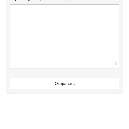
Вставить защищенную ссылку
Вставить смайлик
Вставка скрытого текста
Вставка цитаты
Вставка спойлера
0
Отправить