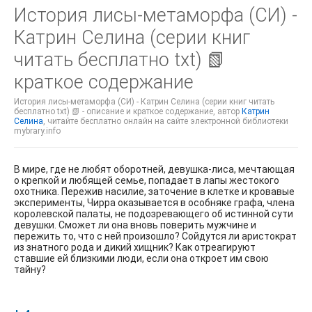
История лисы-метаморфа (СИ) -
Катрин Селина (серии книг
читать бесплатно txt) 📗
краткое содержание
История лисы-метаморфа (СИ) - Катрин Селина (серии книг читать
бесплатно txt) 📗 - описание и краткое содержание, автор
Катрин
Селина
, читайте бесплатно онлайн на сайте электронной библиотеки
mybrary.info
В мире, где не любят оборотней, девушка-лиса, мечтающая
о крепкой и любящей семье, попадает в лапы жестокого
охотника. Пережив насилие, заточение в клетке и кровавые
эксперименты, Чирра оказывается в особняке графа, члена
королевской палаты, не подозревающего об истинной сути
девушки. Сможет ли она вновь поверить мужчине и
пережить то, что с ней произошло? Сойдутся ли аристократ
из знатного рода и дикий хищник? Как отреагируют
ставшие ей близкими люди, если она откроет им свою
тайну?