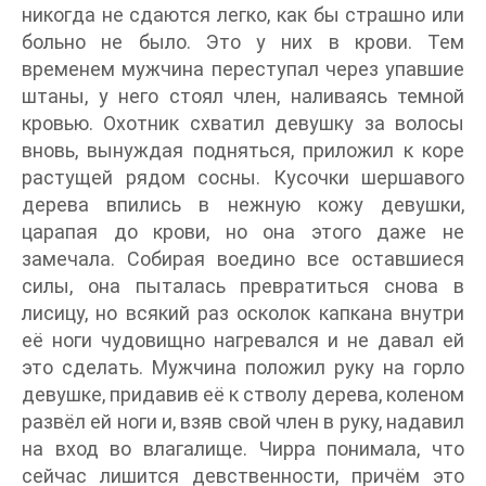
никогда не сдаются легко, как бы страшно или
больно не было. Это у них в крови. Тем
временем мужчина переступал через упавшие
штаны, у него стоял член, наливаясь темной
кровью. Охотник схватил девушку за волосы
вновь, вынуждая подняться, приложил к коре
растущей рядом сосны. Кусочки шершавого
дерева впились в нежную кожу девушки,
царапая до крови, но она этого даже не
замечала. Собирая воедино все оставшиеся
силы, она пыталась превратиться снова в
лисицу, но всякий раз осколок капкана внутри
её ноги чудовищно нагревался и не давал ей
это сделать. Мужчина положил руку на горло
девушке, придавив её к стволу дерева, коленом
развёл ей ноги и, взяв свой член в руку, надавил
на вход во влагалище. Чирра понимала, что
сейчас лишится девственности, причём это