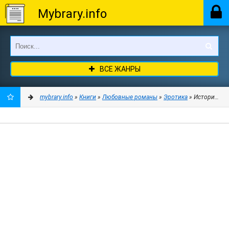
Mybrary.info
ВСЕ ЖАНРЫ
mybrary.info
»
Книги
»
Любовные романы
»
Эротика
» История лис
ДОБАВИТЬ
В
ЗАКЛАДКИ