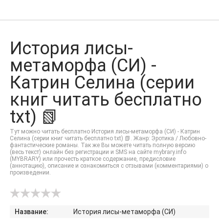
История лисы-
метаморфа (СИ) -
Катрин Селина (серии
книг читать бесплатно
txt) 📗
Тут можно читать бесплатно История лисы-метаморфа (СИ) - Катрин
Селина (серии книг читать бесплатно txt) 📗. Жанр: Эротика / Любовно-
фантастические романы. Так же Вы можете читать полную версию
(весь текст) онлайн без регистрации и SMS на сайте mybrary.info
(MYBRARY) или прочесть краткое содержание, предисловие
(аннотацию), описание и ознакомиться с отзывами (комментариями) о
произведении.
Название:
История лисы-метаморфа (СИ)