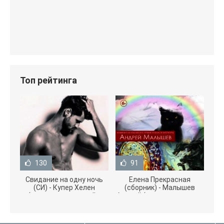
Топ рейтинга
130
91
Свидание на одну ночь
Елена Прекрасная
(СИ) - Купер Хелен
(сборник) - Малышев
(читать книги онлайн
Андрей (книги полностью
бесплатно без
.txt) 📗