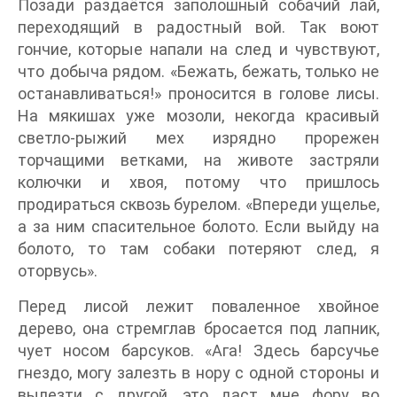
Позади раздаётся заполошный собачий лай,
переходящий в радостный вой. Так воют
гончие, которые напали на след и чувствуют,
что добыча рядом. «Бежать, бежать, только не
останавливаться!» проносится в голове лисы.
На мякишах уже мозоли, некогда красивый
светло-рыжий мех изрядно прорежен
торчащими ветками, на животе застряли
колючки и хвоя, потому что пришлось
продираться сквозь бурелом. «Впереди ущелье,
а за ним спасительное болото. Если выйду на
болото, то там собаки потеряют след, я
оторвусь».
Перед лисой лежит поваленное хвойное
дерево, она стремглав бросается под лапник,
чует носом барсуков. «Ага! Здесь барсучье
гнездо, могу залезть в нору с одной стороны и
вылезти с другой, это даст мне фору во