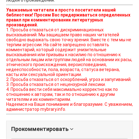
людей о произведении.
Уважаемые читатели и просто посетители нашей
библиотеки! Просим Вас придерживаться определенных
правил при комментировании литературных
произведений.
1. Просьба отказаться от дискриминационных
высказываний. Мы защищаем право наших читателей
свободно выражать свою точку зрения. Вместе с тем мы не
терпим агрессии. На сайте запрещено оставлять
комментарий, который содержит унизительные
высказывания или призывы к насилию по отношению к
отдельным лицам или группам людей на основании их расы,
этнического происхождения, вероисповедания,
недееспособности, пола, возраста, статуса ветерана,
касты или сексуальной ориентации.
2. Просьба отказаться от оскорблений, угроз и запугиваний.
3. Просьба отказаться от нецензурной лексики.
4. Просьба вести себя максимально корректно как по
отношению к авторам, так и по отношению к другим
читателям и их комментариям.
Надеемся на Ваше понимание и благоразумие. С уважением,
администратор mybrary.info.
Прокомментировать