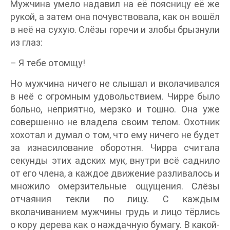
Мужчина умело надавил на её поясницу её же
рукой, а затем она почувствовала, как он вошёл
в неё на сухую. Слёзы горечи и злобы брызнули
из глаз:
– Я тебе отомщу!
Но мужчина ничего не слышал и вколачивался
в неё с огромным удовольствием. Чирре было
больно, неприятно, мерзко и тошно. Она уже
совершенно не владела своим телом. Охотник
хохотал и думал о том, что ему ничего не будет
за изнасилование оборотня. Чирра считала
секунды этих адских мук, внутри всё саднило
от его члена, а каждое движение разливалось и
множило омерзительные ощущения. Слёзы
отчаяния текли по лицу. С каждым
вколачиванием мужчины грудь и лицо тёрлись
о кору дерева как о наждачную бумагу. В какой-