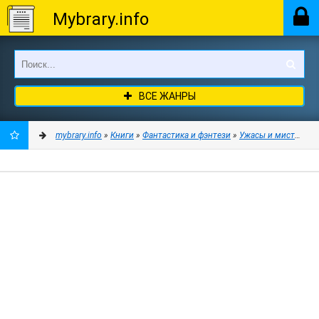
Mybrary.info
ВСЕ ЖАНРЫ
mybrary.info
»
Книги
»
Фантастика и фэнтези
»
Ужасы и мистика
» 
ДОБАВИТЬ
В
ЗАКЛАДКИ