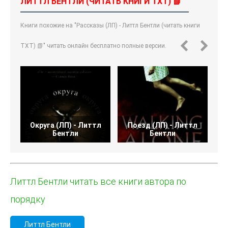
ЛИТТЛ БЕНТЛИ (ЧИТАТЬ КНИГИ TXT) 📗"
Книги похожие на "Рассказы (ЛП) - Литтл Бентли (читать книги
TXT) 📗" читать онлайн бесплатно полные версии.
Округа (ЛП) - Литтл
Поезд (ЛП) - Литтл
Бентли
Бентли
Литтл Бентли читать все книги автора по
порядку
Литтл Бентли