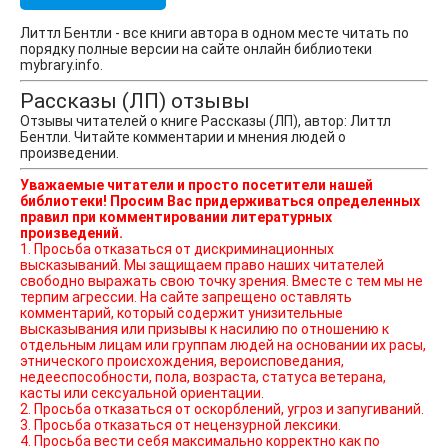
Литтл Бентли - все книги автора в одном месте читать по
порядку полные версии на сайте онлайн библиотеки
mybrary.info.
Рассказы (ЛП) отзывы
Отзывы читателей о книге Рассказы (ЛП), автор: Литтл
Бентли. Читайте комментарии и мнения людей о
произведении.
Уважаемые читатели и просто посетители нашей
библиотеки! Просим Вас придерживаться определенных
правил при комментировании литературных
произведений.
1. Просьба отказаться от дискриминационных
высказываний. Мы защищаем право наших читателей
свободно выражать свою точку зрения. Вместе с тем мы не
терпим агрессии. На сайте запрещено оставлять
комментарий, который содержит унизительные
высказывания или призывы к насилию по отношению к
отдельным лицам или группам людей на основании их расы,
этнического происхождения, вероисповедания,
недееспособности, пола, возраста, статуса ветерана,
касты или сексуальной ориентации.
2. Просьба отказаться от оскорблений, угроз и запугиваний.
3. Просьба отказаться от нецензурной лексики.
4. Просьба вести себя максимально корректно как по