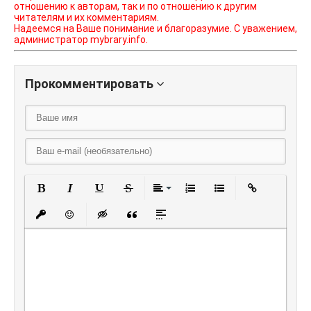
отношению к авторам, так и по отношению к другим
читателям и их комментариям.
Надеемся на Ваше понимание и благоразумие. С уважением,
администратор mybrary.info.
Прокомментировать
Полужирный
Курсив
Подчеркнутый
Зачеркнутый
Выравнивание
Нумерованный списо
Маркированный
Вставить
Вставить защищенную ссылку
Вставить смайлик
Вставка скрытого текста
Вставка цитаты
Вставка спойлера