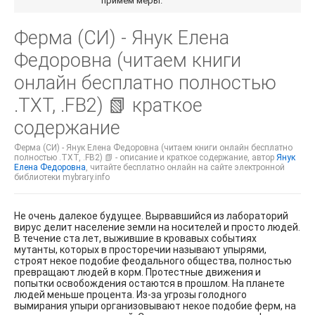
примем меры.
Ферма (СИ) - Янук Елена
Федоровна (читаем книги
онлайн бесплатно полностью
.TXT, .FB2) 📗 краткое
содержание
Ферма (СИ) - Янук Елена Федоровна (читаем книги онлайн бесплатно
полностью .TXT, .FB2) 📗 - описание и краткое содержание, автор
Янук
Елена Федоровна
, читайте бесплатно онлайн на сайте электронной
библиотеки mybrary.info
Не очень далекое будущее. Вырвавшийся из лабораторий
вирус делит население земли на носителей и просто людей.
В течение ста лет, выжившие в кровавых событиях
мутанты, которых в просторечии называют упырями,
строят некое подобие феодального общества, полностью
превращают людей в корм. Протестные движения и
попытки освобождения остаются в прошлом. На планете
людей меньше процента. Из-за угрозы голодного
вымирания упыри организовывают некое подобие ферм, на