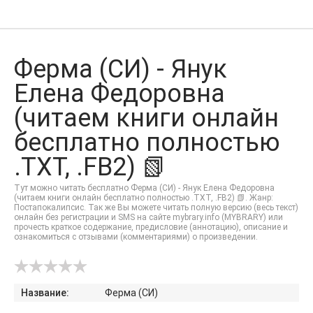
Ферма (СИ) - Янук
Елена Федоровна
(читаем книги онлайн
бесплатно полностью
.TXT, .FB2) 📗
Тут можно читать бесплатно Ферма (СИ) - Янук Елена Федоровна
(читаем книги онлайн бесплатно полностью .TXT, .FB2) 📗. Жанр:
Постапокалипсис. Так же Вы можете читать полную версию (весь текст)
онлайн без регистрации и SMS на сайте mybrary.info (MYBRARY) или
прочесть краткое содержание, предисловие (аннотацию), описание и
ознакомиться с отзывами (комментариями) о произведении.
Название:
Ферма (СИ)