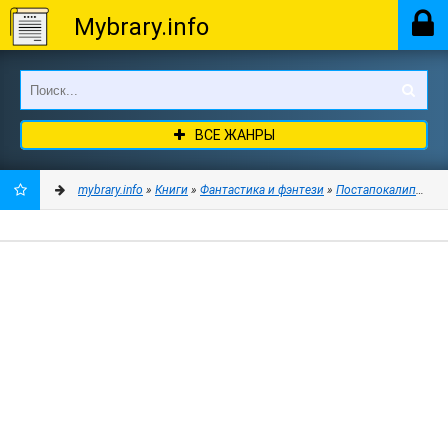
Mybrary.info
ВСЕ ЖАНРЫ
mybrary.info
»
Книги
»
Фантастика и фэнтези
»
Постапокалипсис
» 
ДОБАВИТЬ
В
ЗАКЛАДКИ