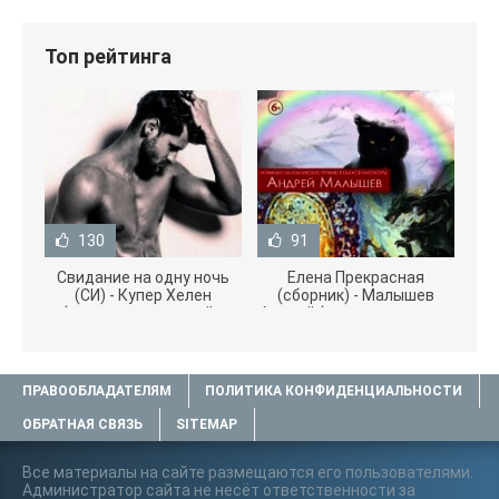
Топ рейтинга
130
91
Свидание на одну ночь
Елена Прекрасная
(СИ) - Купер Хелен
(сборник) - Малышев
(читать книги онлайн
Андрей (книги полностью
бесплатно без
.txt) 📗
ПРАВООБЛАДАТЕЛЯМ
ПОЛИТИКА КОНФИДЕНЦИАЛЬНОСТИ
ОБРАТНАЯ СВЯЗЬ
SITEMAP
Все материалы на сайте размещаются его пользователями.
Администратор сайта не несёт ответственности за