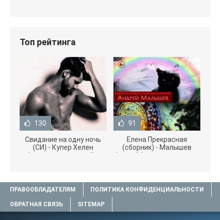
Топ рейтинга
130
91
Свидание на одну ночь
Елена Прекрасная
(СИ) - Купер Хелен
(сборник) - Малышев
(читать книги онлайн
Андрей (книги полностью
бесплатно без
.txt) 📗
ПРАВООБЛАДАТЕЛЯМ
ПОЛИТИКА КОНФИДЕНЦИАЛЬНОСТИ
ОБРАТНАЯ СВЯЗЬ
SITEMAP