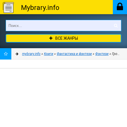
Mybrary.info
ВСЕ ЖАНРЫ
mybrary.info
»
Книги
»
Фантастика и фэнтези
»
Фэнтези
» Гром над
ДОБАВИТЬ
В
ЗАКЛАДКИ