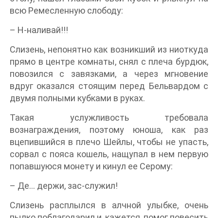
всю Ремесленную слободу:
– Н-наливай!!!
Слизень, непонятно как возникший из ниоткуда
прямо в центре комнаты, снял с плеча бурдюк,
повозился с завязками, а через мгновение
вдруг оказался стоящим перед Бельвардом с
двумя полными кубками в руках.
Такая услужливость требовала
вознаграждения, поэтому юноша, как раз
вцепившийся в плечо Шейлы, чтобы не упасть,
сорвал с пояса кошель, нащупал в нем первую
попавшуюся монету и кинул ее Серому:
– Де… держи, зас-служил!
Слизень расплылся в алчной улыбке, очень
пылко поблагодарил и, кажется, помог повесить