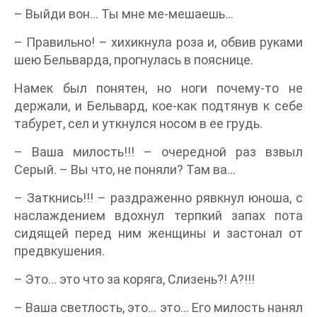
– Выйди вон… Ты мне ме-мешаешь…
– Правильно! – хихикнула роза и, обвив руками
шею Бельварда, прогнулась в пояснице.
Намек был понятен, но ноги почему-то не
держали, и Бельвард, кое-как подтянув к себе
табурет, сел и уткнулся носом в ее грудь.
– Ваша милость!!! – очередной раз взвыл
Серый. – Вы что, не поняли? Там ва…
– Заткнись!!! – раздраженно рявкнул юноша, с
наслаждением вдохнул терпкий запах пота
сидящей перед ним женщины и застонал от
предвкушения.
– Это… это что за коряга, Слизень?! А?!!!
– Ваша светлость, это… это… Его милость нанял