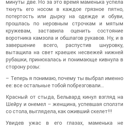
минуты две. Но за это время маменька успела
ткнуть его носом в каждое грязное пятно,
потертость или дырку на одежде и обуви,
прошлась по неровным строчкам и мятым
кружевам, заставила оценить состояние
воротника камзола и обшлагов рукавов. Ну, и в
завершение всего, распустив шнуровку,
вытащила на свет краешек несвежей нижней
рубашки, принюхалась и понимающе кивнула в
сторону розы:
– Теперь я понимаю, почему ты выбрал именно
ее: все остальные тобой побрезговали…
Красный от стыда, Бельвард кинул взгляд на
Шейру и онемел – женщина, успевшая сползти
со стола, выглядела, как оживший скелет!!!
Увидев ужас в его глазах, маменька не