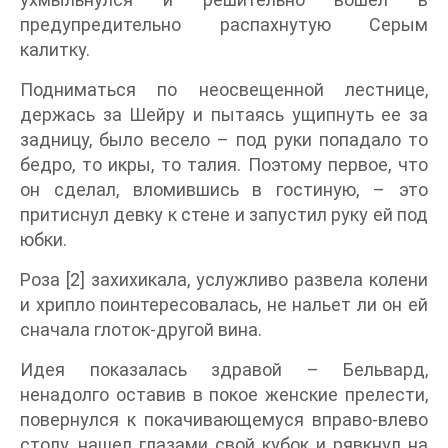
предупредительно распахнутую Серым
калитку.
Подниматься по неосвещенной лестнице,
держась за Шейру и пытаясь ущипнуть ее за
задницу, было весело – под руки попадало то
бедро, то икры, то талия. Поэтому первое, что
он сделал, вломившись в гостиную, – это
притиснул девку к стене и запустил руку ей под
юбки.
Роза [2] захихикала, услужливо развела колени
и хрипло поинтересовалась, не нальет ли он ей
сначала глоток-другой вина.
Идея показалась здравой – Бельвард,
ненадолго оставив в покое женские прелести,
повернулся к покачивающемуся вправо-влево
столу, нашел глазами свой кубок и рявкнул на