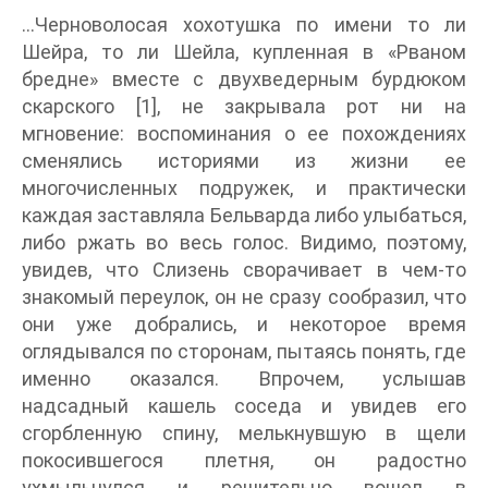
…Черноволосая хохотушка по имени то ли
Шейра, то ли Шейла, купленная в «Рваном
бредне» вместе с двухведерным бурдюком
скарского [1], не закрывала рот ни на
мгновение: воспоминания о ее похождениях
сменялись историями из жизни ее
многочисленных подружек, и практически
каждая заставляла Бельварда либо улыбаться,
либо ржать во весь голос. Видимо, поэтому,
увидев, что Слизень сворачивает в чем-то
знакомый переулок, он не сразу сообразил, что
они уже добрались, и некоторое время
оглядывался по сторонам, пытаясь понять, где
именно оказался. Впрочем, услышав
надсадный кашель соседа и увидев его
сгорбленную спину, мелькнувшую в щели
покосившегося плетня, он радостно
ухмыльнулся и решительно вошел в