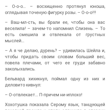
– О-о-о… – восхищенно протянул юноша,
оглядывая точеную фигурку розы. – О-о-о!!!
– Ваш-мл-сть, вы брали ее, чтобы она вас
веселила! – зачем-то напомнил Слизень. – То
есть смешила и отвлекала от грустных
мыслей…
– А я че делаю, дурень? – удивилась Шейла и,
чтобы придать своим словам больший вес,
повела плечами, от чего ее груди забавно
заколыхались.
Бельвард хихикнул, поймал одну из них и
деловито кивнул:
– О-отвлекает… П-причем ни-иплохо!
Хохотушка показала Серому язык, танцующей