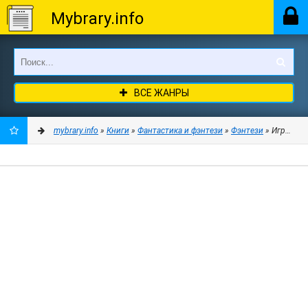
Mybrary.info
ВСЕ ЖАНРЫ
mybrary.info
»
Книги
»
Фантастика и фэнтези
»
Фэнтези
» Игрушка 
ДОБАВИТЬ
В
ЗАКЛАДКИ