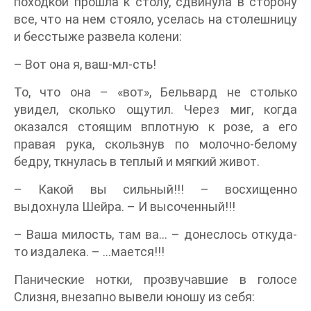
походкой прошла к столу, сдвинула в сторону
все, что на нем стояло, уселась на столешницу
и бесстыже развела колени:
– Вот она я, ваш-мл-сть!
То, что она – «вот», Бельвард не столько
увидел, сколько ощутил. Через миг, когда
оказался стоящим вплотную к розе, а его
правая рука, скользнув по молочно-белому
бедру, ткнулась в теплый и мягкий живот.
– Какой вы сильный!!! – восхищенно
выдохнула Шейра. – И высоченный!!!
– Ваша милость, там ва… – донеслось откуда-
то издалека. – …мается!!!
Панические нотки, прозвучавшие в голосе
Слизня, внезапно вывели юношу из себя: