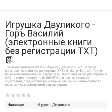
Игрушка Двуликого -
Горъ Василий
(электронные книги
без регистрации TXT)
📗
Тут можно читать бесплатно Игрушка Двуликого - Горъ Василий
(электронные книги без регистрации TXT) 📗. Жанр: Фэнтези. Так же
Вы можете читать полную версию (весь текст) онлайн без регистрации и
SMS на сайте mybrary.info (MYBRARY) или прочесть краткое
содержание, предисловие (аннотацию), описание и ознакомиться с
отзывами (комментариями) о произведении.
Название:
Игрушка Двуликого