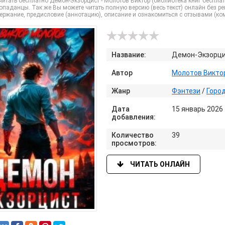
итать бесплатно Демон-Экзорцист - Молотов Виктор (библиотека книг бесплатно
опаданцы. Так же Вы можете читать полную версию (весь текст) онлайн без ре
держание, предисловие (аннотацию), описание и ознакомиться с отзывами (к
Название:
Демон-Экзорц
Автор
Молотов Викто
Жанр
Фэнтези
/
Горо
Дата
15 январь 2026
добавления:
Количество
39
просмотров:
ЧИТАТЬ ОНЛАЙН