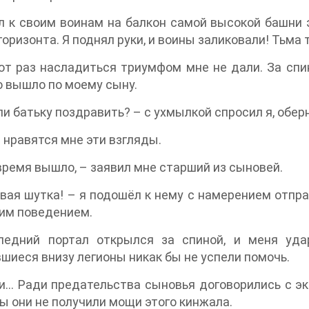
 к своим воинам на балкон самой высокой башни 
горизонта. Я поднял руки, и воины заликовали! Тьм
от раз насладиться триумфом мне не дали. За спи
 вышло по моему сыну.
и батьку поздравить? – с ухмылкой спросил я, обер
 нравятся мне эти взгляды.
время вышло, – заявил мне старший из сыновей.
вая шутка! – я подошёл к нему с намерением отпр
им поведением.
ледний портал открылся за спиной, и меня уд
шиеся внизу легионы никак бы не успели помочь.
и… Ради предательства сыновья договорились с э
ы они не получили мощи этого кинжала.