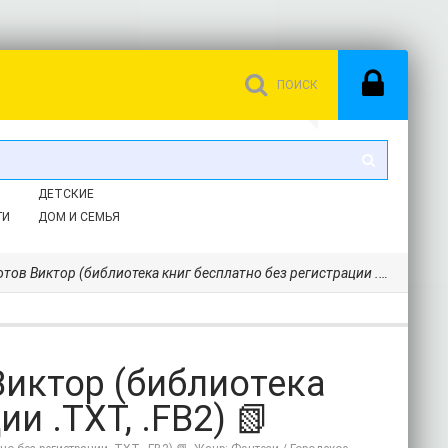
ДЕТСКИЕ
ГИ
ДОМ И СЕМЬЯ
Виктор (библиотека книг бесплатно без регистрации .TXT, .FB2) 📗
Виктор (библиотека
и .TXT, .FB2) 📗