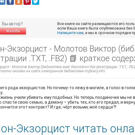
Вы автор?
Все книги на сайте размещаются его пол
если Ваша книга была опубликована без 
Жалоба
Напишите нам
, и мы в срочном порядке 
н-Экзорцист - Молотов Виктор (биб
трации .TXT, .FB2) 📗 краткое соде
цист - Молотов Виктор (библиотека книг бесплатно без регистрации .TXT, .FB2
платно онлайн на сайте электронной библиотеки mybrary.info
него рода экзорцистов. Но почему‐то лежу в могиле, а голос в го
ку…
жизнь учили убивать ему подобных. Но теперь поодиночке мы не
 спасти свою семью, а демону – убить тех, кто его предал, и верн
кончится этот контракт? И где, чёрт возьми, моё сердце?!
он-Экзорцист читать онла