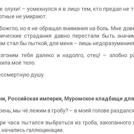
е олухи! – усмехнулся я в лицо тем, кто предал не 
ртные не умирают.
божгло, но я не обращал внимания на боль. Мне дов
зические страдания давно перестали быть знач
м стал бы пыткой, для меня – лишь недоразумение
згоним тебя далеко и надолго, отец! – злобно 
ила моё тело.
ессмертную душу.
ни, Российская империя, Муромское кладбище для
арень, мы чё лежим в гробу? – в моей голове раздалс
ри часа пытался выбраться из гроба, закопанного 
 начались галлюцинации.