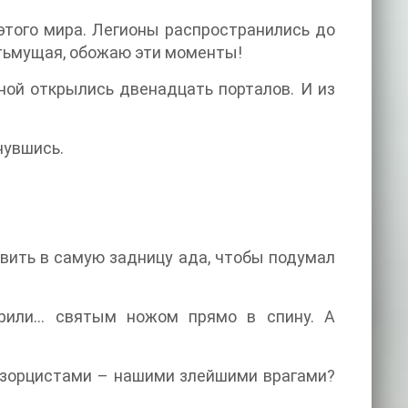
этого мира. Легионы распространились до
а тьмущая, обожаю эти моменты!
ной открылись двенадцать порталов. И из
нувшись.
авить в самую задницу ада, чтобы подумал
арили… святым ножом прямо в спину. А
кзорцистами – нашими злейшими врагами?