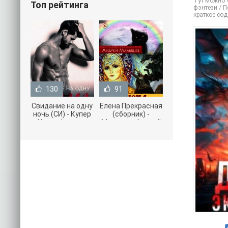
Тут можно ч
Топ рейтинга
фэнтези / П
краткое со
130
91
Свидание на одну
Елена Прекрасная
ночь (СИ) - Купер
(сборник) -
Хелен (читать
Малышев Андрей
книги онлайн
(книги полностью
бесплатно без
.txt) 📗