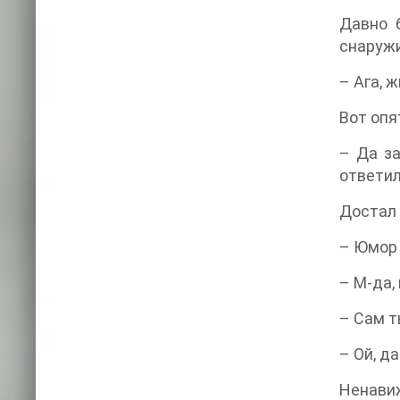
Давно 
снаружи
– Ага, 
Вот опя
– Да за
ответил
Достал 
– Юмор 
– М-да,
– Сам т
– Ой, д
Ненавиж