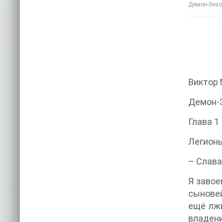
Демон-Экзор
Виктор
Демон-
Глава 1
Легионы
– Слава
Я завое
сыновей
ещё лжи
владен