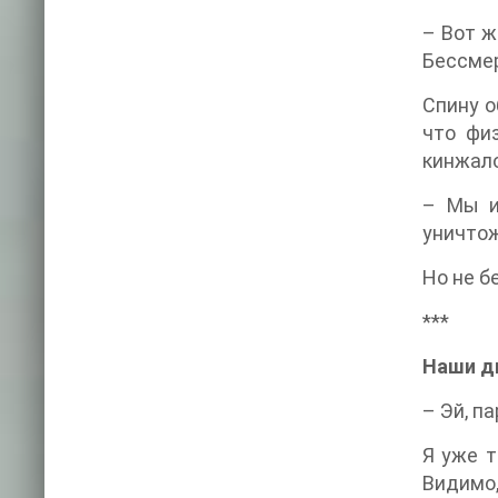
– Вот ж
Бессме
Спину о
что фи
кинжало
– Мы и
уничтож
Но не б
***
Наши д
– Эй, п
Я уже т
Видимо,