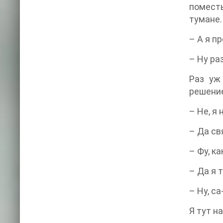
поместь
тумане.
– А я п
– Ну ра
Раз уж
решени
– Не, я
– Да св
– Фу, к
– Да я 
– Ну, с
Я тут н