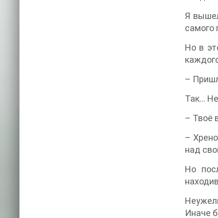
Я вышел
самого 
Но в эт
каждого
– Пришл
Так… Не
– Твоё 
– Хрено
над сво
Но пос
находив
Неужел
Иначе б