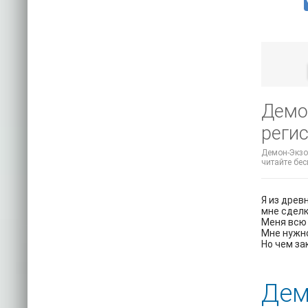
Демо
регис
Демон-Экзор
читайте бес
Я из древ
мне сдел
Меня всю 
Мне нужно
Но чем за
Дем