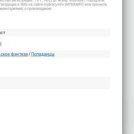
 без регистрации .TXT, .FB2) 📗. Жанр: Фэнтези / Городское
гистрации и SMS на сайте mybrary.info (MYBRARY) или прочесть
омментариями) о произведении.
ист
р
дское фэнтези
/
Попаданцы