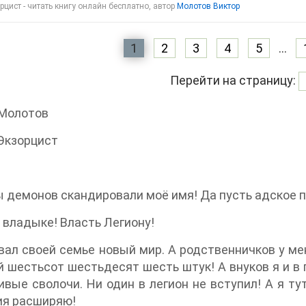
цист - читать книгу онлайн бесплатно, автор
Молотов Виктор
1
2
3
4
5
...
Перейти на страницу:
 Молотов
Экзорцист
 демонов скандировали моё имя! Да пусть адское п
 владыке! Власть Легиону!
вал своей семье новый мир. А родственничков у мен
 шестьсот шестьдесят шесть штук! А внуков я и в г
вые сволочи. Ни один в легион не вступил! А я тут
ия расширяю!