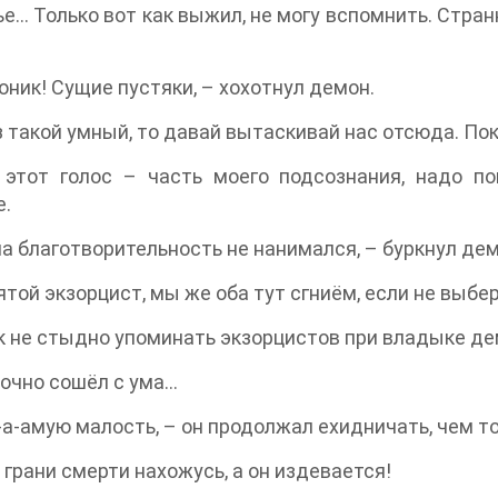
е… Только вот как выжил, не могу вспомнить. Стра
роник! Сущие пустяки, – хохотнул демон.
з такой умный, то давай вытаскивай нас отсюда. По
 этот голос – часть моего подсознания, надо по
е.
 на благотворительность не нанимался, – буркнул дем
ятой экзорцист, мы же оба тут сгниём, если не выб
ак не стыдно упоминать экзорцистов при владыке де
точно сошёл с ума…
а-а-амую малость, – он продолжал ехидничать, чем т
а грани смерти нахожусь, а он издевается!