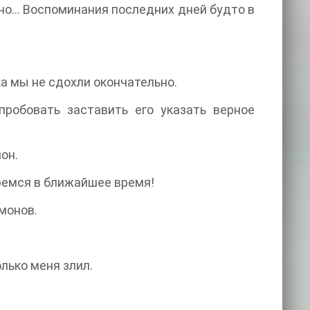
нно… Воспоминания последних дней будто в
ка мы не сдохли окончательно.
пробовать заставить его указать верное
он.
еремся в ближайшее время!
монов.
олько меня злил.