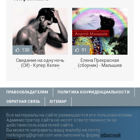
130
91
Свидание на одну ночь
Елена Прекрасная
(СИ) - Купер Хелен
(сборник) - Малышев
(читать книги онлайн
Андрей (книги полностью
бесплатно без
.txt) 📗
ПРАВООБЛАДАТЕЛЯМ
ПОЛИТИКА КОНФИДЕНЦИАЛЬНОСТИ
ОБРАТНАЯ СВЯЗЬ
SITEMAP
Все материалы на сайте размещаются его пользователями.
Администратор сайта не несёт ответственности за
действия пользователей сайта..
Вы можете направить вашу жалобу на почту
mirknigiorg@gmail.com или заполнить форму
обратной