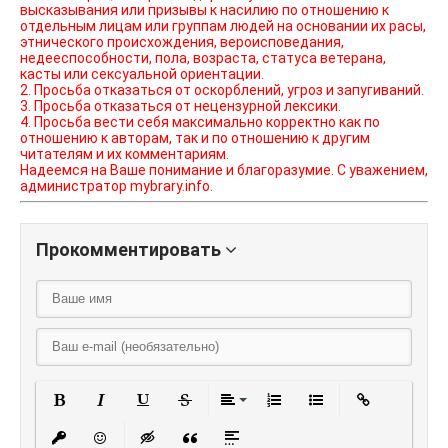
высказывания или призывы к насилию по отношению к
отдельным лицам или группам людей на основании их расы,
этнического происхождения, вероисповедания,
недееспособности, пола, возраста, статуса ветерана,
касты или сексуальной ориентации.
2. Просьба отказаться от оскорблений, угроз и запугиваний.
3. Просьба отказаться от нецензурной лексики.
4. Просьба вести себя максимально корректно как по
отношению к авторам, так и по отношению к другим
читателям и их комментариям.
Надеемся на Ваше понимание и благоразумие. С уважением,
администратор mybrary.info.
Прокомментировать
Полужирный
Курсив
Подчеркнутый
Зачеркнутый
Выравнивание
Нумерованный списо
Маркированный
Вставить