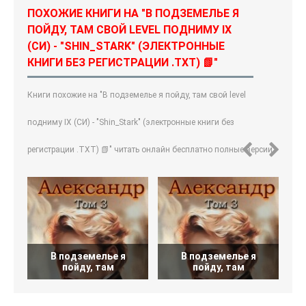
ПОХОЖИЕ КНИГИ НА "В ПОДЗЕМЕЛЬЕ Я
ПОЙДУ, ТАМ СВОЙ LEVEL ПОДНИМУ IX
(СИ) - "SHIN_STARK" (ЭЛЕКТРОННЫЕ
КНИГИ БЕЗ РЕГИСТРАЦИИ .TXT) 📗"
Книги похожие на "В подземелье я пойду, там свой level
подниму IX (СИ) - "Shin_Stark" (электронные книги без
регистрации .TXT) 📗" читать онлайн бесплатно полные версии.
В подземелье я
В подземелье я
пойду, там
пойду, там