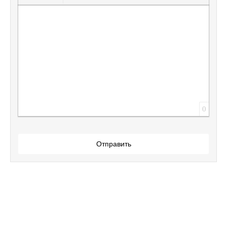
Вставить защищенную ссылку
Вставить смайлик
Вставка скрытого текста
Вставка цитаты
Вставка спойлера
0
Отправить