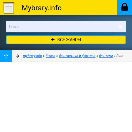
Mybrary.info
ВСЕ ЖАНРЫ
mybrary.info
»
Книги
»
Фантастика и фэнтези
»
Фэнтези
» В подземе
ДОБАВИТЬ
В
ЗАКЛАДКИ