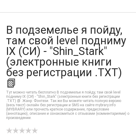
В подземелье я пойду,
там свой level подниму
IX (СИ) - "Shin_Stark"
(электронные книги
без регистрации .TXT)
📗
Тут можно читать бесплатно В подземелье я пойду, там свой level
подниму IX (СИ) - "Shin_Stark" (электронные книги без регистрации
.TXT) 📗. Жанр: Фэнтези. Так же Вы можете читать полную версию
(весь текст) онлайн без регистрации и SMS на сайте mybrary.info
(MYBRARY) или прочесть краткое содержание, предисловие
(аннотацию), описание и ознакомиться с отзывами (комментариями) о
произведении.