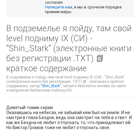
согласия.
Напишите нам
, и мы в срочном порядке
примем меры.
В подземелье я пойду, там свой
level подниму IX (СИ) -
"Shin_Stark" (электронные книги
без регистрации .TXT) 📗
краткое содержание
В подземелье я пойду, там свой level подниму IX (СИ) - "Shin_Stark"
(электронные книги без регистрации .TXT) 📗 - описание и краткое
содержание, автор
"Shin_Stark"
, читайте бесплатно онлайн на сайте
электронной библиотеки mybrary.info
Девятый томик серии.
Оказавшись на небесах, не забывай кем был на земле. И не
смотри в глаза Бездне, ведь она смотрит на тебя в ответ. И
как же Бездна не любит отпускать то, что принадлежит ей.
Но Виктор Громов тоже не любит отпускать свое.