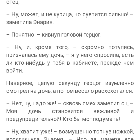
отец.
– Ну, может, и не курица, но суетится сильно! –
заметила Энария.
– Понятно! – кивнул головой герцог.
– Ну, и, кроме того, – скромно потупясь,
призналась ему дочь, – я у него спросила, есть
ли кто-нибудь у тебя в кабинете, прежде чем
войти.
Наверное, целую секунду герцог изумленно
смотрел на дочь, а потом весело расхохотался.
– Нет, ну, надо же! – сквозь смех заметил он, –
Моя дочь становится вежливой и
предупредительной! Кто бы мог подумать!
– Ну, хватит уже! – возмущенно топнув ножкой,
воскликнула Энария. – Что за манера все