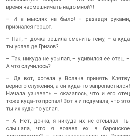
время насмешничать надо мной?!
– И в мыслях не было! – разведя руками,
признался герцог.
– Пап, – дочка решила сменить тему, – а куда
ты услал де Гризов?
– Так, никуда не усылал, – удивился ее отец. –
А что случилось?
– Да вот, хотела у Волана принять Клятву
верного служения, а он куда-то запропастился!
Начала узнавать – оказалось, что и его отец
тоже куда-то пропал! Вот я и подумала, что это
ты их куда-то услал.
– А! Нет, дочка, я никуда их не отсылал. Ты
слышала, что я возвел ех в баронское
достоинство? – поинтересовался он. Энария