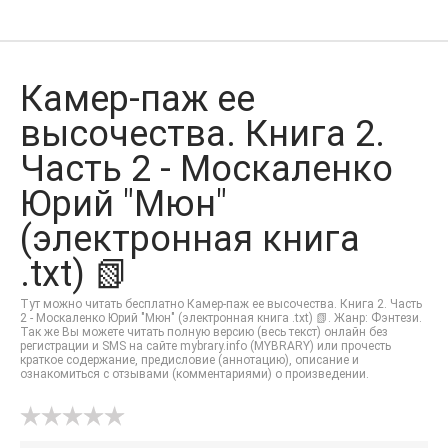
Камер-паж ее
высочества. Книга 2.
Часть 2 - Москаленко
Юрий "Мюн"
(электронная книга
.txt) 📗
Тут можно читать бесплатно Камер-паж ее высочества. Книга 2. Часть
2 - Москаленко Юрий "Мюн" (электронная книга .txt) 📗. Жанр: Фэнтези.
Так же Вы можете читать полную версию (весь текст) онлайн без
регистрации и SMS на сайте mybrary.info (MYBRARY) или прочесть
краткое содержание, предисловие (аннотацию), описание и
ознакомиться с отзывами (комментариями) о произведении.