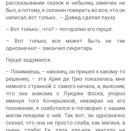
рассказывании сказок и небылиц замечен не
был, а потому, я склонен поверить во все, что он
написал, вот только… – Дэвид сделал паузу.
– Вот только… что? – поторопил его герцог.
– Вот только, все может быть не так
однозначно! – закончил секретарь.
Герцог задумался.
– Понимаешь, – наконец, он пришел к какому-то
решению, – эта Ария де Гриз показалась мне
немного странной с самого начала, а, выяснив,
что она знакома с Луиджи Фоска, упорно
именуя того Кочерыжкой, невзирая на его
положение, я озаботился и поговорил с нашим
магом-лекарем о ней. Так вот, он однозначно
сказал, что она не просто слаба, как магиня, а
очень слаба! Ее дара еле-еле хватало на