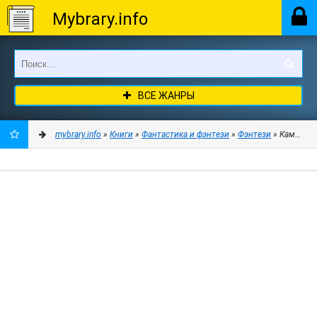
Mybrary.info
ВСЕ ЖАНРЫ
mybrary.info
»
Книги
»
Фантастика и фэнтези
»
Фэнтези
» Камер-паж
ДОБАВИТЬ
В
ЗАКЛАДКИ