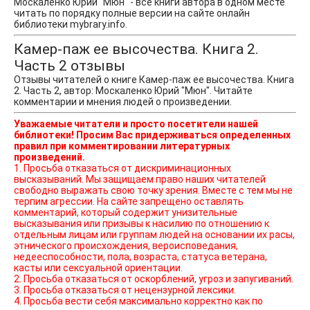
Москаленко Юрий "Мюн" - все книги автора в одном месте
читать по порядку полные версии на сайте онлайн
библиотеки mybrary.info.
Камер-паж ее высочества. Книга 2.
Часть 2 отзывы
Отзывы читателей о книге Камер-паж ее высочества. Книга
2. Часть 2, автор: Москаленко Юрий "Мюн". Читайте
комментарии и мнения людей о произведении.
Уважаемые читатели и просто посетители нашей
библиотеки! Просим Вас придерживаться определенных
правил при комментировании литературных
произведений.
1. Просьба отказаться от дискриминационных
высказываний. Мы защищаем право наших читателей
свободно выражать свою точку зрения. Вместе с тем мы не
терпим агрессии. На сайте запрещено оставлять
комментарий, который содержит унизительные
высказывания или призывы к насилию по отношению к
отдельным лицам или группам людей на основании их расы,
этнического происхождения, вероисповедания,
недееспособности, пола, возраста, статуса ветерана,
касты или сексуальной ориентации.
2. Просьба отказаться от оскорблений, угроз и запугиваний.
3. Просьба отказаться от нецензурной лексики.
4. Просьба вести себя максимально корректно как по