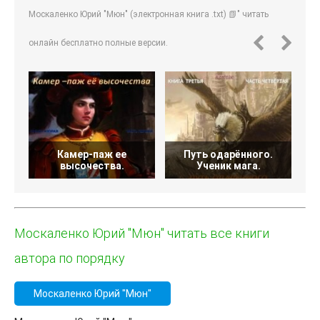
Москаленко Юрий "Мюн" (электронная книга .txt) 📗" читать
онлайн бесплатно полные версии.
Камер-паж ее
Путь одарённого.
высочества.
Ученик мага.
Москаленко Юрий "Мюн" читать все книги
автора по порядку
Москаленко Юрий "Мюн"