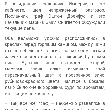
В резиденции посланника Империи, в его
кабинете, шел напряженный разговор.
Посланник, граф Эштон Дрейфус и его
начальник, маркиз Эмил Синглетон обсуждали
текущие дела.
Оба вельможи удобно расположились в
креслах перед горящим камином, между ними
стоял небольшой столик, на котором легкая
закуска соседствовала с глиняной бутылкой
вина. Бутылка явно выглядела старой,
местами глина даже изменила свой
первоначальный цвет, а прозрачное вино,
рубиново-красного цвета, налитое в бокалы,
явно было очень хорошим, судя по ароматам,
витающим по кабинету.
– Так, все же, граф, – небрежно развалясь в
кресле и попыхивая ароматной сигарой,