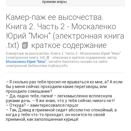
примем меры.
Камер-паж ее высочества.
Книга 2. Часть 2 - Москаленко
Юрий "Мюн" (электронная книга
.txt) 📗 краткое содержание
Камер-паж ее высочества. Книга 2. Часть 2 - Москаленко Юрий "Мюн"
(электронная книга .txt) 📗 - описание и краткое содержание, автор
Москаленко Юрий "Мюн"
, читайте бесплатно онлайн на сайте
электронной библиотеки mybrary.info
– Я сколько раз тебя просил не врываться ко мне, а? А если
бы у меня сейчас проходили какие переговоры, или
проходило совещание?
– Да, ладно тебе, папка! – легкомысленно всплеснула
руками дочь. – Я же знаю, что у тебя сейчас никого нет!
– Откуда? – заинтересовался герцог.
– Так, Дэвид в приемной сидит абсолютно спокойный, а
когда у тебя что-то проходит, он носится по своей
приемной, как заполошенная курица!