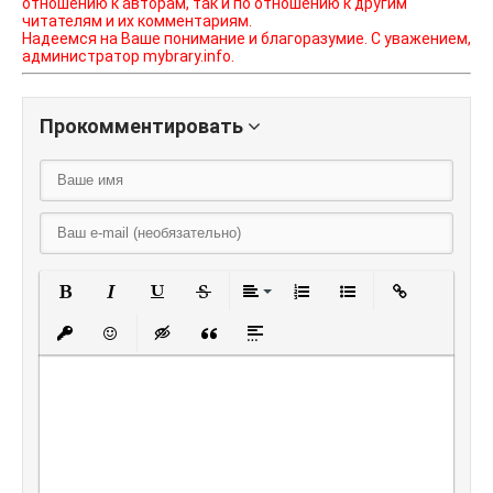
отношению к авторам, так и по отношению к другим
читателям и их комментариям.
Надеемся на Ваше понимание и благоразумие. С уважением,
администратор mybrary.info.
Прокомментировать
Полужирный
Курсив
Подчеркнутый
Зачеркнутый
Выравнивание
Нумерованный списо
Маркированный
Вставить
Вставить защищенную ссылку
Вставить смайлик
Вставка скрытого текста
Вставка цитаты
Вставка спойлера