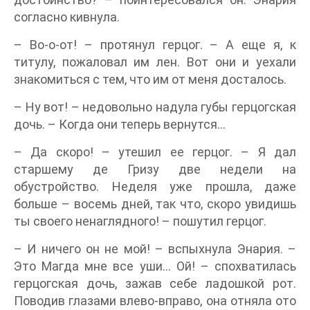
согласно кивнула.
– Во-о-от! – протянул герцог. – А еще я, к
титулу, пожаловал им лен. Вот они и уехали
знакомиться с тем, что им от меня досталось.
– Ну вот! – недовольно надула губы герцогская
дочь. – Когда они теперь вернутся…
– Да скоро! – утешил ее герцог. – Я дал
старшему де Гризу две недели на
обустройство. Неделя уже прошла, даже
больше – восемь дней, так что, скоро увидишь
ты своего ненаглядного! – пошутил герцог.
– И ничего он не мой! – вспыхнула Энария. –
Это Магда мне все уши… Ой! – спохватилась
герцогская дочь, зажав себе ладошкой рот.
Поводив глазами влево-вправо, она отняла ото