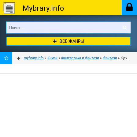
Mybrary.info
ВСЕ ЖАНРЫ
mybrary.info
»
Книги
»
Фантастика и фэнтези
»
Фэнтези
» Оружейных
ДОБАВИТЬ
В
ЗАКЛАДКИ