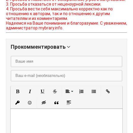
3. Просьба отказаться от нецензурной лексики.
4. Просьба вести себя максимально корректно как по
отношению к авторам, так и по отношению к другим
читателям и их комментариям.
Надеемся на Ваше понимание и благоразумие. С уважением,
администратор mybrary.info.
Прокомментировать
Полужирный
Курсив
Подчеркнутый
Зачеркнутый
Выравнивание
Нумерованный списо
Маркированный
Вставить
Вставить защищенную ссылку
Вставить смайлик
Вставка скрытого текста
Вставка цитаты
Вставка спойлера