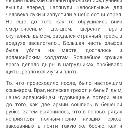
неприятельской фаланги приблизились, лучники
вышли вперед, натянули непосильные для
человека луки и запустили в небо сотни стрел.
Но еще до того, как те обрушились вниз
смертоносным дождем, шеренги врага
окутались дымом, раздался странный треск, в
воздухе засвистело… Большая часть эльфов
была убита на месте, досталось и
арлансийским солдатам. Волшебное оружие
врага делало дыры в нагрудниках, пробивало
щиты, рвало кольчуги и плоть.
То, что происходило после, было настоящим
кошмаром. Враг, испуская грохот и белый дым,
нанес арлансийцам чудовищные потери еще
до того, как две армии сошлись в бешеной
рубке. Затем выяснилось, что в первых рядах
неприятеля полным-полно низших орков,
закованных в почти такую же броню, как и