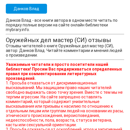
Данков Влад
Данков Влад - все книги автора в одном месте читать по
порядку полные версии на сайте онлайн библиотеки
mybrary.info.
Оружейных дел мастер (СИ) отзывы
Отзывы читателей о книге Оружейных дел мастер (СИ),
автор: Данков Влад. Читайте комментарии и мнения людей
о произведении.
Уважаемые читатели и просто посетители нашей
библиотеки! Просим Вас придерживаться определенных
правил при комментировании литературных
произведений.
1. Просьба отказаться от дискриминационных
высказываний. Мы защищаем право наших читателей
свободно выражать свою точку зрения. Вместе с тем мы не
терпим агрессии. На сайте запрещено оставлять
комментарий, который содержит унизительные
высказывания или призывы к насилию по отношению к
отдельным лицам или группам людей на основании их расы,
этнического происхождения, вероисповедания,
недееспособности, пола, возраста, статуса ветерана,
касты или сексуальной ориентации.
2. Просьба отказаться от оскорблений, угроз и запугиваний.