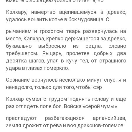
вместе с лошадью убился о гиганта, но
Кэлхару, намертво вцепившемуся в древко,
удалось вонзить копье в бок чудовища. С
рычанием и грохотом тварь развернулась на
месте, Кэлхара, крепко держащегося за древко,
буквально выбросило из седла, словно
требушетом. Рыцарь, пролетев добрых два
десятка шагов, упал в кучу тел, от страшного
удара в глазах померкло.
Сознание вернулось несколько минут спустя и
ненадолго, только для того, чтобы сэр
Кэлхар сумел с трудом поднять голову и еще
раз оглядеть поле боя. Войска «серой чумы»
преследуют разбегающихся арлансийцев,
земля дрожит от рева и воя драконов-големов.