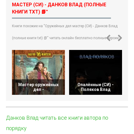
МАСТЕР (СИ) - ДАНКОВ ВЛАД (ПОЛНЫЕ
КНИГИ TXT) 📗"
Книги похожие на "Оружейных дел мастер (СИ) - Данков Влад
(полные книги txt) 📗" читать онлайн бесплатно полные версии.
Мастер оружейных
Опалённые (СИ) -
Ф
дел -
Поляков Влад
Данков Влад читать все книги автора по
порядку