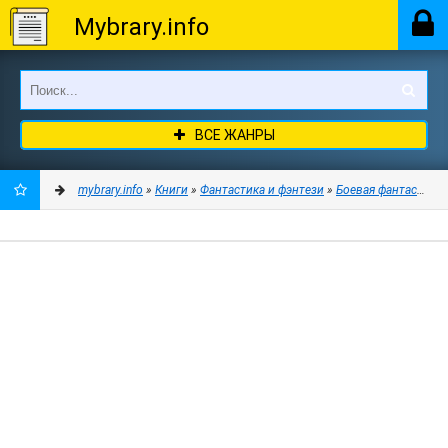
Mybrary.info
ВСЕ ЖАНРЫ
mybrary.info
»
Книги
»
Фантастика и фэнтези
»
Боевая фантастика
ДОБАВИТЬ
В
ЗАКЛАДКИ