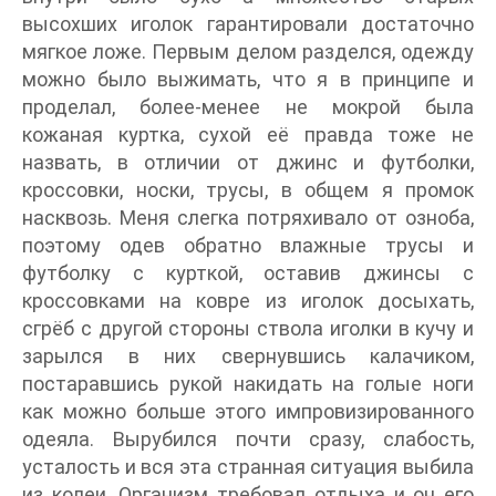
высохших иголок гарантировали достаточно
мягкое ложе. Первым делом разделся, одежду
можно было выжимать, что я в принципе и
проделал, более-менее не мокрой была
кожаная куртка, сухой её правда тоже не
назвать, в отличии от джинс и футболки,
кроссовки, носки, трусы, в общем я промок
насквозь. Меня слегка потряхивало от озноба,
поэтому одев обратно влажные трусы и
футболку с курткой, оставив джинсы с
кроссовками на ковре из иголок досыхать,
сгрёб с другой стороны ствола иголки в кучу и
зарылся в них свернувшись калачиком,
постаравшись рукой накидать на голые ноги
как можно больше этого импровизированного
одеяла. Вырубился почти сразу, слабость,
усталость и вся эта странная ситуация выбила
из колеи. Организм требовал отдыха и он его