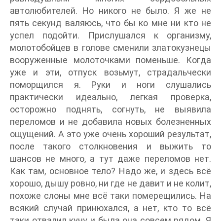
автолюбителей. Но никого не было. Я же не
пять секунд валяюсь, что бы ко мне ни кто не
успел подойти. Прислушался к организму,
молотобойцев в голове сменили златокузнецы
вооруженные молоточками поменьше. Когда
уже и эти, отпуск возьмут, страдальчески
поморщился я. Руки и ноги слушались
практически идеально, легкая проверка,
осторожно поднять, согнуть, не выявила
переломов и не добавила новых болезненных
ощущений. А это уже очень хороший результат,
после такого столкновения и выжить то
шансов не много, а тут даже переломов нет.
Как там, основное тело? Надо же, и здесь всё
хорошо, дышу ровно, ни где не давит и не колит,
похоже слоны мне всё таки померещились. На
всякий случай принюхался, а нет, кто то всё
таки отвалил кучу и была она совсем рядом. Я