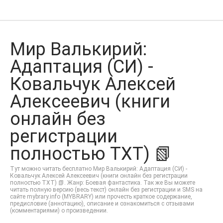
Мир Валькирий:
Адаптация (СИ) -
Ковальчук Алексей
Алексеевич (книги
онлайн без
регистрации
полностью TXT) 📗
Тут можно читать бесплатно Мир Валькирий: Адаптация (СИ) -
Ковальчук Алексей Алексеевич (книги онлайн без регистрации
полностью TXT) 📗. Жанр: Боевая фантастика. Так же Вы можете
читать полную версию (весь текст) онлайн без регистрации и SMS на
сайте mybrary.info (MYBRARY) или прочесть краткое содержание,
предисловие (аннотацию), описание и ознакомиться с отзывами
(комментариями) о произведении.