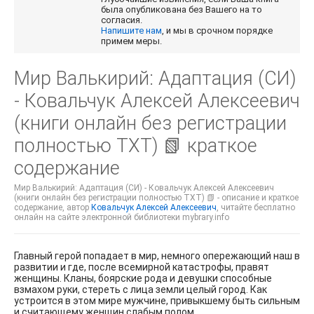
была опубликована без Вашего на то
согласия.
Напишите нам
, и мы в срочном порядке
примем меры.
Мир Валькирий: Адаптация (СИ)
- Ковальчук Алексей Алексеевич
(книги онлайн без регистрации
полностью TXT) 📗 краткое
содержание
Мир Валькирий: Адаптация (СИ) - Ковальчук Алексей Алексеевич
(книги онлайн без регистрации полностью TXT) 📗 - описание и краткое
содержание, автор
Ковальчук Алексей Алексеевич
, читайте бесплатно
онлайн на сайте электронной библиотеки mybrary.info
Главный герой попадает в мир, немного опережающий наш в
развитии и где, после всемирной катастрофы, правят
женщины. Кланы, боярские рода и девушки способные
взмахом руки, стереть с лица земли целый город. Как
устроится в этом мире мужчине, привыкшему быть сильным
и считающему женщин слабым полом.