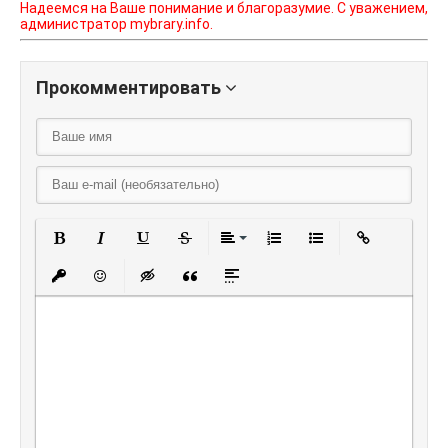
Надеемся на Ваше понимание и благоразумие. С уважением,
администратор mybrary.info.
Прокомментировать
Полужирный
Курсив
Подчеркнутый
Зачеркнутый
Выравнивание
Нумерованный списо
Маркированный
Вставить
Вставить защищенную ссылку
Вставить смайлик
Вставка скрытого текста
Вставка цитаты
Вставка спойлера