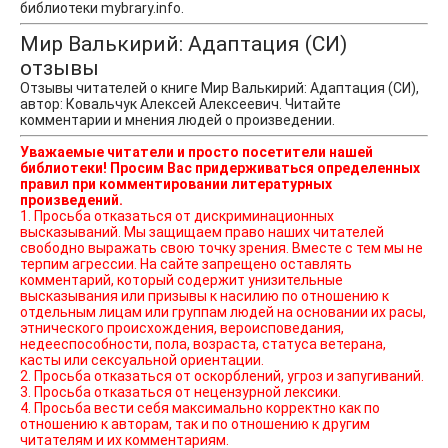
библиотеки mybrary.info.
Мир Валькирий: Адаптация (СИ)
отзывы
Отзывы читателей о книге Мир Валькирий: Адаптация (СИ),
автор: Ковальчук Алексей Алексеевич. Читайте
комментарии и мнения людей о произведении.
Уважаемые читатели и просто посетители нашей
библиотеки! Просим Вас придерживаться определенных
правил при комментировании литературных
произведений.
1. Просьба отказаться от дискриминационных
высказываний. Мы защищаем право наших читателей
свободно выражать свою точку зрения. Вместе с тем мы не
терпим агрессии. На сайте запрещено оставлять
комментарий, который содержит унизительные
высказывания или призывы к насилию по отношению к
отдельным лицам или группам людей на основании их расы,
этнического происхождения, вероисповедания,
недееспособности, пола, возраста, статуса ветерана,
касты или сексуальной ориентации.
2. Просьба отказаться от оскорблений, угроз и запугиваний.
3. Просьба отказаться от нецензурной лексики.
4. Просьба вести себя максимально корректно как по
отношению к авторам, так и по отношению к другим
читателям и их комментариям.