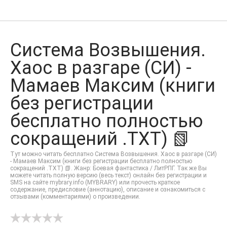
Система Возвышения.
Хаос в разгаре (СИ) -
Мамаев Максим (книги
без регистрации
бесплатно полностью
сокращений .TXT) 📗
Тут можно читать бесплатно Система Возвышения. Хаос в разгаре (СИ)
- Мамаев Максим (книги без регистрации бесплатно полностью
сокращений .TXT) 📗. Жанр: Боевая фантастика / ЛитРПГ. Так же Вы
можете читать полную версию (весь текст) онлайн без регистрации и
SMS на сайте mybrary.info (MYBRARY) или прочесть краткое
содержание, предисловие (аннотацию), описание и ознакомиться с
отзывами (комментариями) о произведении.