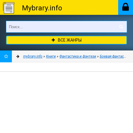
Mybrary.info
ВСЕ ЖАНРЫ
mybrary.info
»
Книги
»
Фантастика и фэнтези
»
Боевая фантастика
ДОБАВИТЬ
В
ЗАКЛАДКИ