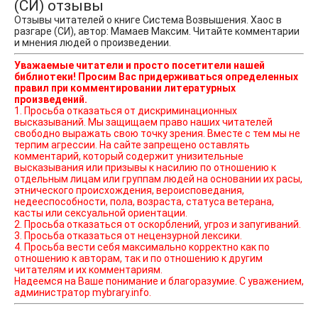
(СИ) отзывы
Отзывы читателей о книге Система Возвышения. Хаос в
разгаре (СИ), автор: Мамаев Максим. Читайте комментарии
и мнения людей о произведении.
Уважаемые читатели и просто посетители нашей
библиотеки! Просим Вас придерживаться определенных
правил при комментировании литературных
произведений.
1. Просьба отказаться от дискриминационных
высказываний. Мы защищаем право наших читателей
свободно выражать свою точку зрения. Вместе с тем мы не
терпим агрессии. На сайте запрещено оставлять
комментарий, который содержит унизительные
высказывания или призывы к насилию по отношению к
отдельным лицам или группам людей на основании их расы,
этнического происхождения, вероисповедания,
недееспособности, пола, возраста, статуса ветерана,
касты или сексуальной ориентации.
2. Просьба отказаться от оскорблений, угроз и запугиваний.
3. Просьба отказаться от нецензурной лексики.
4. Просьба вести себя максимально корректно как по
отношению к авторам, так и по отношению к другим
читателям и их комментариям.
Надеемся на Ваше понимание и благоразумие. С уважением,
администратор mybrary.info.