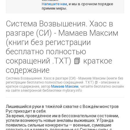
Напишите нам
, и мы в срочном порядке
примем меры.
Система Возвышения. Хаос в
разгаре (СИ) - Мамаев Максим
(книги без регистрации
бесплатно полностью
сокращений .TXT) 📗 краткое
содержание
Система Возвышения. Хаос в разгаре (СИ) - Мамаев Максим (книги без
регистрации бесплатно полностью сокращений .TXT) 📗 - описание и
краткое содержание, автор
Мамаев Максим
, читайте бесплатно онлайн
на сайте электронной библиотеки mybrary.info
Лишившийся руки в тяжёлой схватке с Вождём монстров
Рус приходит в себя.
За время, проведённое им в бессознательном состоянии,
успели возникнуть новые анклавы выживших. У Гранда
появились сильные конкуренты — военные, сумевшие
сплотиться и развить полученные от Системы силы, с