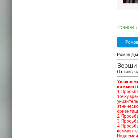
Ромов Д
Ромо
Ромов Дми
Верши
Отзывы чи
Уважаемы
комменти
1. Просьба отказат
точку зре
унизитель
этническо
ориентац
2. Просьб
3. Просьб
4. Просьб
коммента
Надеемся 