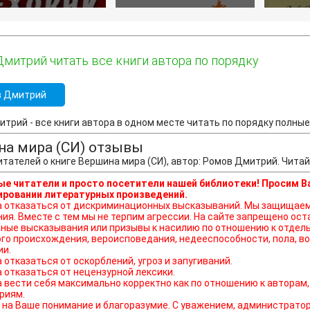
митрий читать все книги автора по порядку
в Дмитрий
трий - все книги автора в одном месте читать по порядку полные 
на мира (СИ) отзывы
тателей о книге Вершина мира (СИ), автор: Ромов Дмитрий. Чита
е читатели и просто посетители нашей библиотеки! Просим В
ровании литературных произведений.
ься от дискриминационных высказываний. Мы защищаем право наших читателей свободно выражать свою
ния. Вместе с тем мы не терпим агрессии. На сайте запрещено о
ные высказывания или призывы к насилию по отношению к отдель
го происхождения, вероисповедания, недееспособности, пола, во
ии.
а отказаться от оскорблений, угроз и запугиваний.
а отказаться от нецензурной лексики.
а вести себя максимально корректно как по отношению к авторам,
риям.
на Ваше понимание и благоразумие. С уважением, администратор 