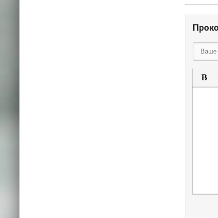
Прок
П