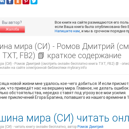
Вы автор?
Все книги на сайте размещаются его пол
если Ваша книга была опубликована без 
Жалоба
Напишите нам
, и мы в срочном порядке 
ина мира (СИ) - Ромов Дмитрий (см
 TXT, FB2) 📗 краткое содержание
а (СИ) - Ромов Дмитрий (смотреть онлайн бесплатно книга TXT, FB2) 📗 - опи
нлайн на сайте электронной библиотеки mybrary.info
сяца новой жизни мне удалось кое-чего добиться. И если присм
ии, что приведёт нас на вершину мира. Главное, не делать ошибок
лько обстоятельства, нередко ставят под угрозу все мои усилия.
ие приключений Егора Брагина, попавшего из нашего времени в 1
шина мира (СИ) читать он
а (СИ) - читать книгу онлайн бесплатно, автор
Ромов Дмитрий