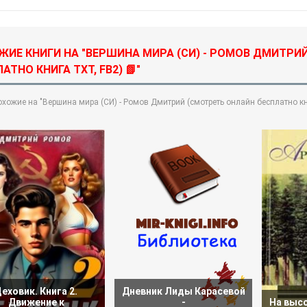
ЖИЕ КНИГИ НА "ВЕРШИНА МИРА (СИ) - РОМОВ ДМИТРИ
АТНО КНИГА TXT, FB2) 📗"
охожие на "Вершина мира (СИ) - Ромов Дмитрий (смотреть онлайн бесплатно кн
еховик. Книга 2.
Дневник Лиды Карасевой
Движение к
-
На высо