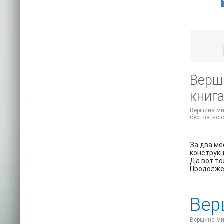
Верш
книга
Вершина мир
бесплатно о
За два ме
конструкц
Да вот то
Продолжен
Вер
Вершина мир