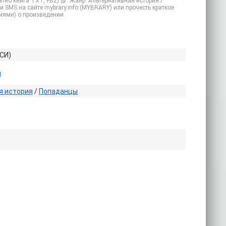
тно книга TXT, FB2) 📗. Жанр: Альтернативная история /
и SMS на сайте mybrary.info (MYBRARY) или прочесть краткое
иями) о произведении.
СИ)
й
я история
/
Попаданцы