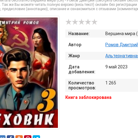
итать бесплатно Вершина мира (СИ) - Ромов Дмитрий (смотреть онлайн беспла
Так же Вы можете читать полную версию (весь текст) онлайн без регистрации 
, предисловие (аннотацию), описание и ознакомиться с отзывами (комментар
Название:
Вершина мира (
Автор
Ромов Дмитри
Жанр
Альтернативна
Дата
9 май 2023
добавления:
Количество
1 265
просмотров:
Книга заблокирована