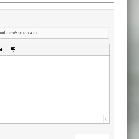
щенную ссылку
 смайлик
авка скрытого текста
Вставка цитаты
Вставка спойлера
0