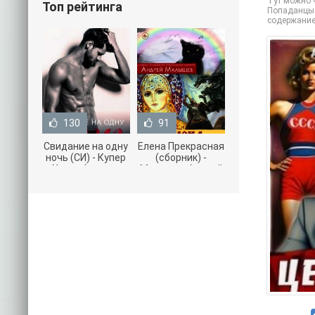
Тут можно ч
Топ рейтинга
Попаданцы. 
содержание
130
91
Свидание на одну
Елена Прекрасная
ночь (СИ) - Купер
(сборник) -
Хелен (читать
Малышев Андрей
книги онлайн
(книги полностью
бесплатно без
.txt) 📗