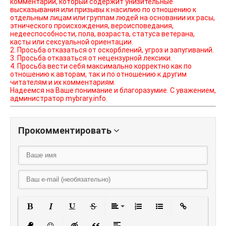
комментарий, который содержит унизительные
высказывания или призывы к насилию по отношению к
отдельным лицам или группам людей на основании их расы,
этнического происхождения, вероисповедания,
недееспособности, пола, возраста, статуса ветерана,
касты или сексуальной ориентации.
2. Просьба отказаться от оскорблений, угроз и запугиваний.
3. Просьба отказаться от нецензурной лексики.
4. Просьба вести себя максимально корректно как по
отношению к авторам, так и по отношению к другим
читателям и их комментариям.
Надеемся на Ваше понимание и благоразумие. С уважением,
администратор mybrary.info.
Прокомментировать
Полужирный
Курсив
Подчеркнутый
Зачеркнутый
Выравнивание
Нумерованный списо
Маркированный
Вставить