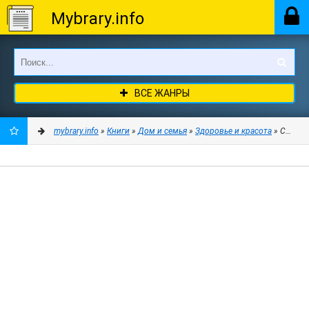
Mybrary.info
ВСЕ ЖАНРЫ
mybrary.info
»
Книги
»
Дом и семья
»
Здоровье и красота
» Сыроеде
ДОБАВИТЬ
В
ЗАКЛАДКИ