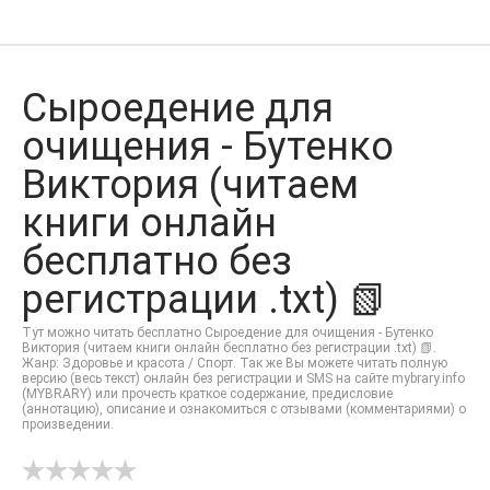
Сыроедение для
очищения - Бутенко
Виктория (читаем
книги онлайн
бесплатно без
регистрации .txt) 📗
Тут можно читать бесплатно Сыроедение для очищения - Бутенко
Виктория (читаем книги онлайн бесплатно без регистрации .txt) 📗.
Жанр: Здоровье и красота / Спорт. Так же Вы можете читать полную
версию (весь текст) онлайн без регистрации и SMS на сайте mybrary.info
(MYBRARY) или прочесть краткое содержание, предисловие
(аннотацию), описание и ознакомиться с отзывами (комментариями) о
произведении.