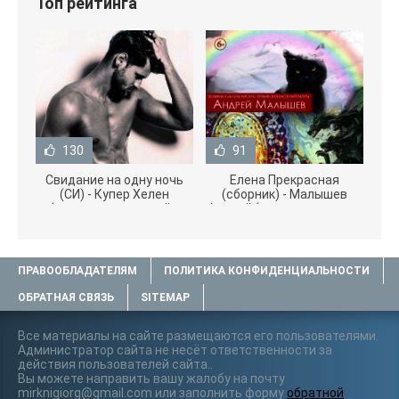
Топ рейтинга
130
91
Свидание на одну ночь
Елена Прекрасная
(СИ) - Купер Хелен
(сборник) - Малышев
(читать книги онлайн
Андрей (книги полностью
бесплатно без
.txt) 📗
ПРАВООБЛАДАТЕЛЯМ
ПОЛИТИКА КОНФИДЕНЦИАЛЬНОСТИ
ОБРАТНАЯ СВЯЗЬ
SITEMAP
Все материалы на сайте размещаются его пользователями.
Администратор сайта не несёт ответственности за
действия пользователей сайта..
Вы можете направить вашу жалобу на почту
mirknigiorg@gmail.com или заполнить форму
обратной