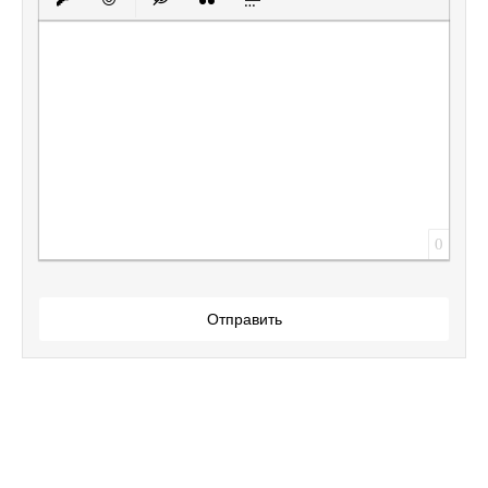
Вставить защищенную ссылку
Вставить смайлик
Вставка скрытого текста
Вставка цитаты
Вставка спойлера
0
Отправить