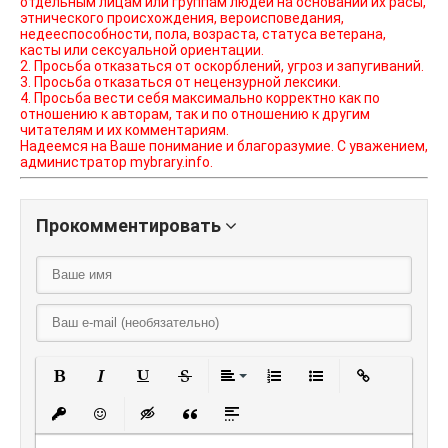
отдельным лицам или группам людей на основании их расы,
этнического происхождения, вероисповедания,
недееспособности, пола, возраста, статуса ветерана,
касты или сексуальной ориентации.
2. Просьба отказаться от оскорблений, угроз и запугиваний.
3. Просьба отказаться от нецензурной лексики.
4. Просьба вести себя максимально корректно как по
отношению к авторам, так и по отношению к другим
читателям и их комментариям.
Надеемся на Ваше понимание и благоразумие. С уважением,
администратор mybrary.info.
Прокомментировать
Полужирный
Курсив
Подчеркнутый
Зачеркнутый
Выравнивание
Нумерованный списо
Маркированный
Вставить
Вставить защищенную ссылку
Вставить смайлик
Вставка скрытого текста
Вставка цитаты
Вставка спойлера