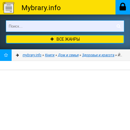
Mybrary.info
ВСЕ ЖАНРЫ
mybrary.info
»
Книги
»
Дом и семья
»
Здоровье и красота
» Йога дл
ДОБАВИТЬ
В
ЗАКЛАДКИ