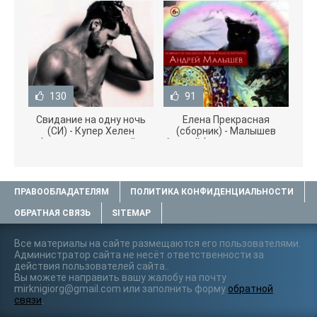
130
91
Свидание на одну ночь
Елена Прекрасная
(СИ) - Купер Хелен
(сборник) - Малышев
(читать книги онлайн
Андрей (книги полностью
бесплатно без
.txt) 📗
ПРАВООБЛАДАТЕЛЯМ
ПОЛИТИКА КОНФИДЕНЦИАЛЬНОСТИ
ОБРАТНАЯ СВЯЗЬ
SITEMAP
Все материалы на сайте размещаются его пользователями.
Администратор сайта не несёт ответственности за
действия пользователей сайта..
Вы можете направить вашу жалобу на почту
mirknigiorg@gmail.com или заполнить форму
обратной
связи
.