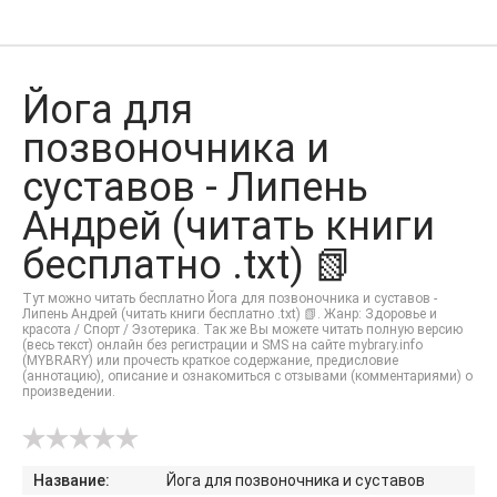
Йога для
позвоночника и
суставов - Липень
Андрей (читать книги
бесплатно .txt) 📗
Тут можно читать бесплатно Йога для позвоночника и суставов -
Липень Андрей (читать книги бесплатно .txt) 📗. Жанр: Здоровье и
красота / Спорт / Эзотерика. Так же Вы можете читать полную версию
(весь текст) онлайн без регистрации и SMS на сайте mybrary.info
(MYBRARY) или прочесть краткое содержание, предисловие
(аннотацию), описание и ознакомиться с отзывами (комментариями) о
произведении.
Название:
Йога для позвоночника и суставов