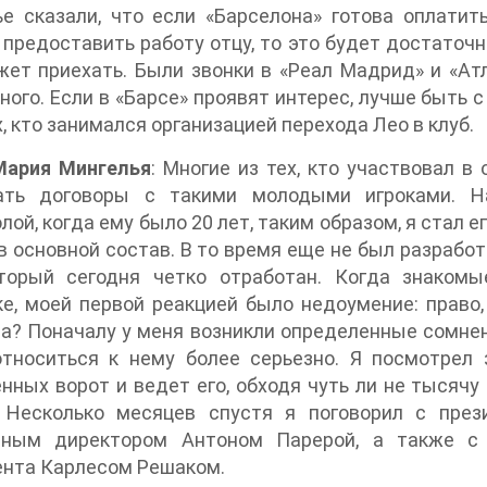
е сказали, что если «Барселона» готова оплатит
 предоставить работу отцу, то это будет достато
ет приехать. Были звонки в «Реал Мадрид» и «Атл
ного. Если в «Барсе» проявят интерес, лучше быть 
х, кто занимался организацией перехода Лео в клуб.
Мария Мингелья
: Многие из тех, кто участвовал в
ать договоры с такими молодыми игроками. Н
лой, когда ему было 20 лет, таким образом, я стал е
в основной состав. В то время еще не был разработ
оторый сегодня четко отработан. Когда знаком
е, моей первой реакцией было недоумение: право
а? Поначалу у меня возникли определенные сомнения
относиться к нему более серьезно. Я посмотрел 
нных ворот и ведет его, обходя чуть ли не тысячу 
. Несколько месяцев спустя я поговорил с пре
вным директором Антоном Парерой, а также с 
ента Карлесом Решаком.