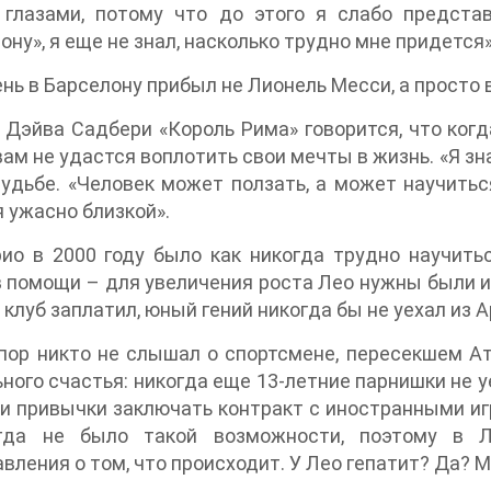
 глазами, потому что до этого я слабо предста
ону», я еще не знал, насколько трудно мне придется
ень в Барселону прибыл не Лионель Месси, а просто
 Дэйва Садбери «Король Рима» говорится, что ког
вам не удастся воплотить свои мечты в жизнь. «Я зна
удьбе. «Человек может ползать, а может научитьс
 ужасно близкой».
ио в 2000 году было как никогда трудно научить
 помощи – для увеличения роста Лео нужны были и
 клуб заплатил, юный гений никогда бы не уехал из 
пор никто не слышал о спортсмене, пересекшем Ат
ного счастья: никогда еще 13-летние парнишки не у
и привычки заключать контракт с иностранными игр
гда не было такой возможности, поэтому в 
вления о том, что происходит. У Лео гепатит? Да?