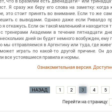
т, что в Бразилии есть двенадцати– или тринадца
ст. Я сразу же беру его слова на заметку: когда
е, это стоит принять во внимание. Если то же сам
пешить с выводами. Однако даже если Ривалдо п
то я откажусь. Если он такой маленький и находится 
 с тренерами Академии в течение пятнадцати дне
нескольких дней он будет немного возбужден, ему 
то мы отправляемся в Аргентину или туда, где живет
 может играть по какой-то другой причине. Он 
и все устоявшиеся правила и нормы.
Ознакомительная версия. Доступно
НАЗАД
1
2
3
4
5
Перейти на страницу: