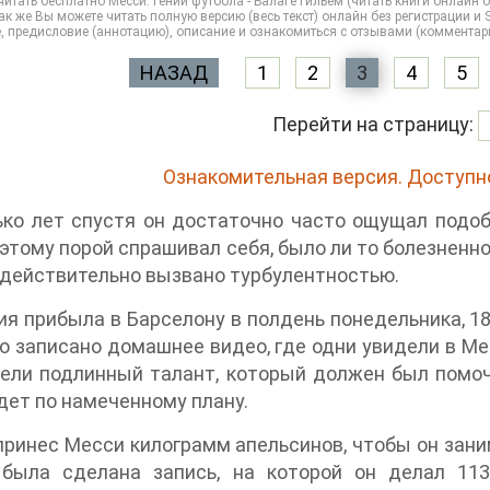
итать бесплатно Месси. Гений футбола - Балаге Гильем (читать книги онлайн б
к же Вы можете читать полную версию (весь текст) онлайн без регистрации и S
, предисловие (аннотацию), описание и ознакомиться с отзывами (комментар
НАЗАД
1
2
3
4
5
Перейти на страницу:
Ознакомительная версия. Доступно
ко лет спустя он достаточно часто ощущал подоб
оэтому порой спрашивал себя, было ли то болезненн
 действительно вызвано турбулентностью.
я прибыла в Барселону в полдень понедельника, 18 
о записано домашнее видео, где одни увидели в Мес
ели подлинный талант, который должен был помоч
дет по намеченному плану.
принес Месси килограмм апельсинов, чтобы он зани
 была сделана запись, на которой он делал 11