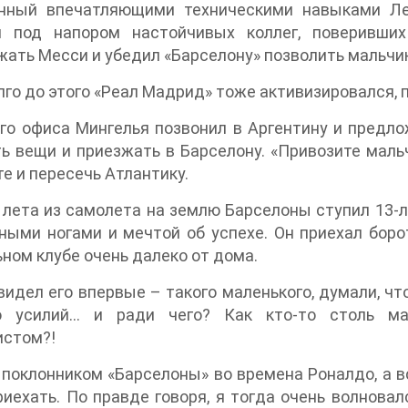
нный впечатляющими техническими навыками Лео
и под напором настойчивых коллег, поверивши
ать Месси и убедил «Барселону» позволить мальчик
го до этого «Реал Мадрид» тоже активизировался, 
го офиса Мингелья позвонил в Аргентину и предл
ь вещи и приезжать в Барселону. «Привозите маль
е и пересечь Атлантику.
 лета из самолета на землю Барселоны ступил 13-
ными ногами и мечтой об успехе. Он приехал бор
ном клубе очень далеко от дома.
 видел его впервые – такого маленького, думали, ч
о усилий… и ради чего? Как кто-то столь м
истом?!
 поклонником «Барселоны» во времена Роналдо, а 
иехать. По правде говоря, я тогда очень волновал