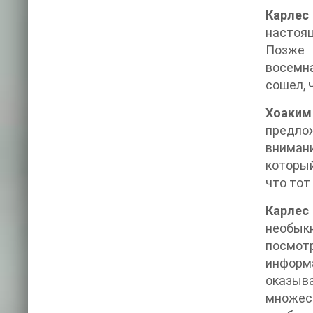
Карлес
настоящ
Позже 
восемна
сошел, 
Хоаким
предло
вниман
который
что тот
Карлес
необыкн
посмот
информа
оказыв
множест