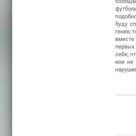
сообщае
футболи
подобно
буду с
гения, 
вместе
первых 
себе, ч
или не
нарушил