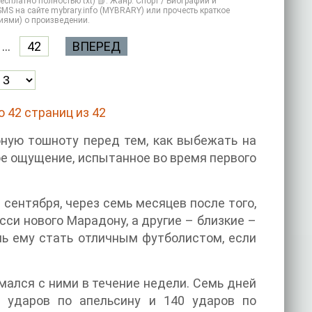
есплатно полностью txt) 📗. Жанр: Спорт / Биографии и
MS на сайте mybrary.info (MYBRARY) или прочесть краткое
иями) о произведении.
...
42
ВПЕРЕД
 42 страниц из 42
ную тошноту перед тем, как выбежать на
ое ощущение, испытанное во время первого
сентября, через семь месяцев после того,
си нового Марадону, а другие – близкие –
ь ему стать отличным футболистом, если
мался с ними в течение недели. Семь дней
3 ударов по апельсину и 140 ударов по