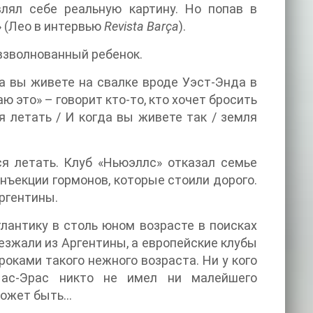
влял себе реальную картину. Но попав в
» (Лео в интервью
Revista Barça
).
 взволнованный ребенок.
да вы живете на свалке вроде Уэст-Энда в
ю это» – говорит кто-то, кто хочет бросить
я летать / И когда вы живете так / земля
ся летать. Клуб «Ньюэллс» отказал семье
нъекции гормонов, которые стоили дорого.
Аргентины.
лантику в столь юном возрасте в поисках
езжали из Аргентины, а европейские клубы
оками такого нежного возраста. Ни у кого
Лас-Эрас никто не имел ни малейшего
 Может быть…