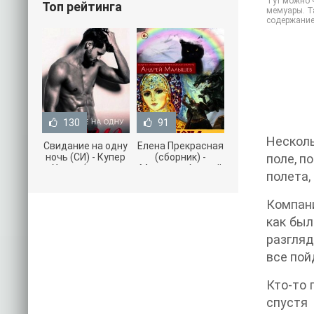
Тут можно ч
Топ рейтинга
мемуары. Та
содержание
130
91
Несколь
Свидание на одну
Елена Прекрасная
ночь (СИ) - Купер
(сборник) -
поле, п
Хелен (читать
Малышев Андрей
полета,
книги онлайн
(книги полностью
бесплатно без
.txt) 📗
Компани
как был
разгляд
все пой
Кто-то 
спустя