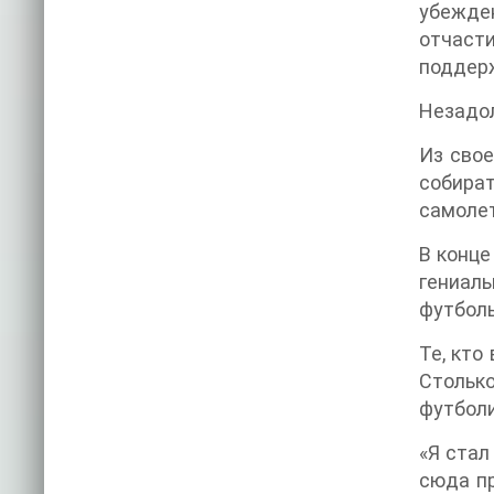
убежде
отчаст
поддерж
Незадол
Из свое
собират
самолет
В конце
гениаль
футболь
Те, кто
Стольк
футбол
«Я стал
сюда пр