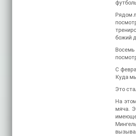
футболь
Рядом л
посмотр
трениро
божий д
Восемь 
посмотр
С февра
Куда м
Это ста
На этом
мяча. Э
имеюще
Мингель
вызывал