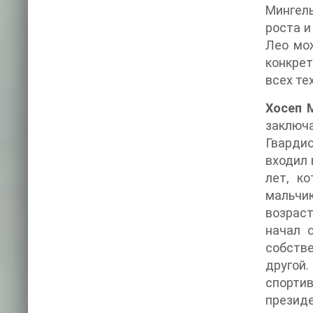
Мингель
роста и
Лео мож
конкрет
всех те
Хосеп 
заключ
Гвардио
входил 
лет, к
мальчик
возраст
начал 
собстве
другой
спорти
презид