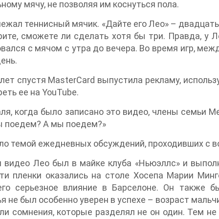
ному мячу, не позволяя им коснуться пола.
ежал теннисный мячик. «Дайте его Лео» – двадцать
ите, сможете ли сделать хотя бы три. Правда, у
вался с мячом с утра до вечера. Во время игр, меж
ень.
лет спустя MasterCard выпустила рекламу, использ
еть ее на YouTube.
ля, когда было записано это видео, члены семьи 
ы поедем? А мы поедем?»
ло темой ежедневных обсуждений, проходивших с в
 видео Лео был в майке клуба «Ньюэллс» и выпол
ти пленки оказались на столе Хосепа Марии Минге
го серьезное влияние в Барселоне. Он также бы
я не был особенно уверен в успехе – возраст мальч
и сомнения, которые разделял не он один. Тем не