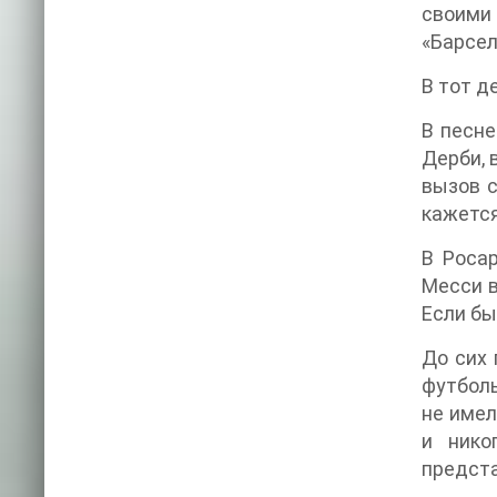
своими
«Барсел
В тот д
В песне
Дерби, 
вызов с
кажется
В Росар
Месси в
Если бы
До сих 
футболь
не имел
и нико
предста