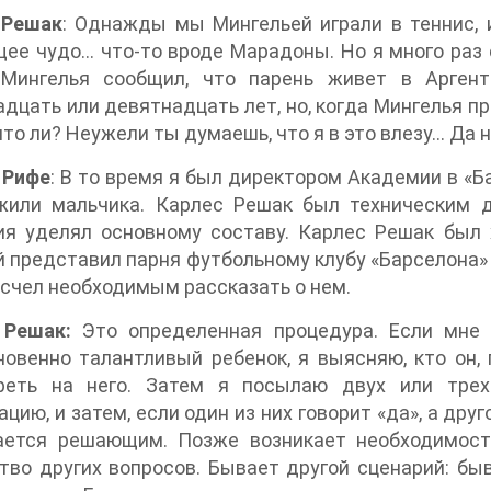
 Решак
: Однажды мы Мингельей играли в теннис, и
ее чудо… что-то вроде Марадоны. Но я много раз 
Мингелья сообщил, что парень живет в Аргенти
дцать или девятнадцать лет, но, когда Мингелья при
что ли? Неужели ты думаешь, что я в это влезу… Да н
 Рифе
: В то время я был директором Академии в «Ба
жили мальчика. Карлес Решак был техническим д
ия уделял основному составу. Карлес Решак был
 представил парня футбольному клубу «Барселона» 
 счел необходимым рассказать о нем.
 Решак:
Это определенная процедура. Если мне г
овенно талантливый ребенок, я выясняю, кто он, 
реть на него. Затем я посылаю двух или трех
цию, и затем, если один из них говорит «да», а друг
ается решающим. Позже возникает необходимост
во других вопросов. Бывает другой сценарий: быв