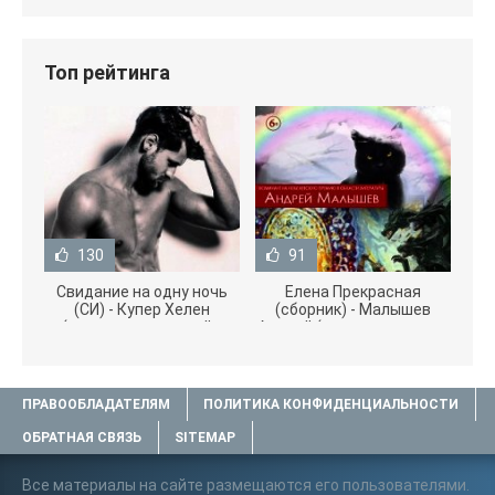
Топ рейтинга
130
91
Свидание на одну ночь
Елена Прекрасная
(СИ) - Купер Хелен
(сборник) - Малышев
(читать книги онлайн
Андрей (книги полностью
бесплатно без
.txt) 📗
ПРАВООБЛАДАТЕЛЯМ
ПОЛИТИКА КОНФИДЕНЦИАЛЬНОСТИ
ОБРАТНАЯ СВЯЗЬ
SITEMAP
Все материалы на сайте размещаются его пользователями.