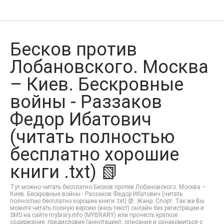
Бесков против
Лобановского. Москва
– Киев. Бескровные
войны - Раззаков
Федор Ибатович
(читать полностью
бесплатно хорошие
книги .txt) 📗
Тут можно читать бесплатно Бесков против Лобановского. Москва –
Киев. Бескровные войны - Раззаков Федор Ибатович (читать
полностью бесплатно хорошие книги .txt) 📗. Жанр: Спорт. Так же Вы
можете читать полную версию (весь текст) онлайн без регистрации и
SMS на сайте mybrary.info (MYBRARY) или прочесть краткое
содержание, предисловие (аннотацию), описание и ознакомиться с