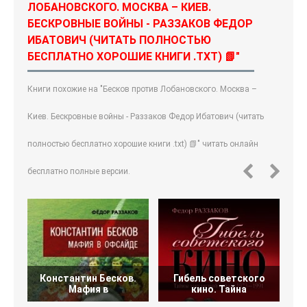
ЛОБАНОВСКОГО. МОСКВА – КИЕВ.
БЕСКРОВНЫЕ ВОЙНЫ - РАЗЗАКОВ ФЕДОР
ИБАТОВИЧ (ЧИТАТЬ ПОЛНОСТЬЮ
БЕСПЛАТНО ХОРОШИЕ КНИГИ .TXT) 📗"
Книги похожие на "Бесков против Лобановского. Москва –
Киев. Бескровные войны - Раззаков Федор Ибатович (читать
полностью бесплатно хорошие книги .txt) 📗" читать онлайн
бесплатно полные версии.
Константин Бесков.
Гибель советского
Мафия в
кино. Тайна