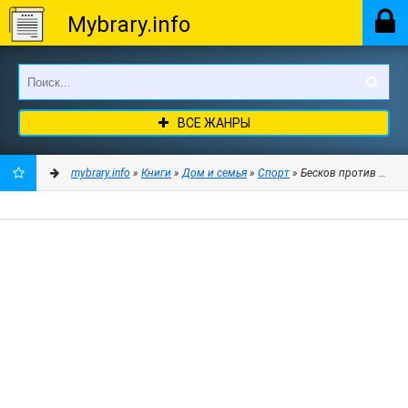
Mybrary.info
ВСЕ ЖАНРЫ
mybrary.info
»
Книги
»
Дом и семья
»
Спорт
» Бесков против Лобан
ДОБАВИТЬ
В
ЗАКЛАДКИ