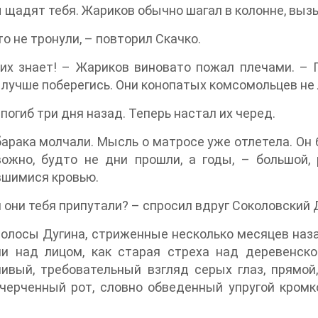
 щадят тебя. Жариков обычно шагал в колонне, вы
то не тронули, – повторил Скачко.
их знает! – Жариков виновато пожал плечами. – П
 лучше поберегись. Они конопатых комсомольцев не 
погиб три дня назад. Теперь настал их черед.
барака молчали. Мысль о матросе уже отлетела. Он 
ожно, будто не дни прошли, а годы, – большой, 
вшимися кровью.
 они тебя припутали? – спросил вдруг Соколовский Д
олосы Дугина, стриженные несколько месяцев назад
ли над лицом, как старая стреха над деревенско
чивый, требовательный взгляд серых глаз, прямо
черченный рот, словно обведенный упругой кромко