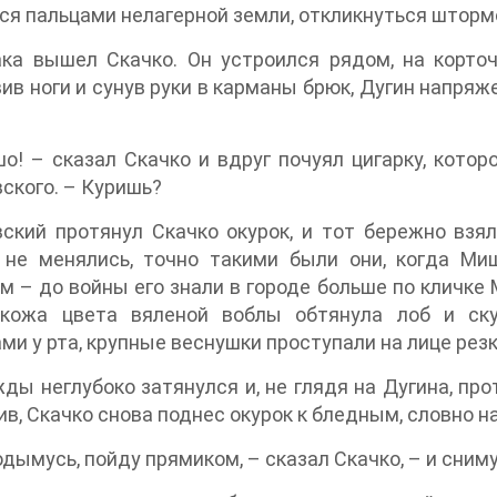
ся пальцами нелагерной земли, откликнуться шторм
ка вышел Скачко. Он устроился рядом, на корточ
ив ноги и сунув руки в карманы брюк, Дугин напряж
о! – сказал Скачко и вдруг почуял цигарку, кото
ского. – Куришь?
ский протянул Скачко окурок, и тот бережно взял
 не менялись, точно такими были они, когда Ми
м – до войны его знали в городе больше по кличке 
 кожа цвета вяленой воблы обтянула лоб и ску
ми у рта, крупные веснушки проступали на лице рез
ды неглубоко затянулся и, не глядя на Дугина, прот
в, Скачко снова поднес окурок к бледным, словно н
одымусь, пойду прямиком, – сказал Скачко, – и сним