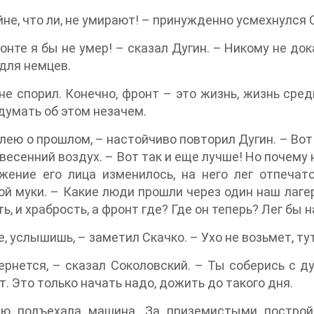
йне, что ли, не умирают! – принужденно усмехнулся 
онте я бы не умер! – сказал Дугин. – Никому не до
для немцев.
не спорил. Конечно, фронт – это жизнь, жизнь сред
 думать об этом незачем.
лею о прошлом, – настойчиво повторил Дугин. – Вот
 весенний воздух. – Вот так и еще лучше! Но почему 
жение его лица изменилось, на него лег отпечат
й муки. – Какие люди прошли через один наш лагерь
ть, и храбрость, а фронт где? Где он теперь? Лег бы
е, услышишь, – заметил Скачко. – Ухо не возьмет, ту
ернется, – сказал Соколовский. – Ты соберись с ду
. Это только начать надо, дожить до такого дня.
рю подъехала машина. За приземистыми построй