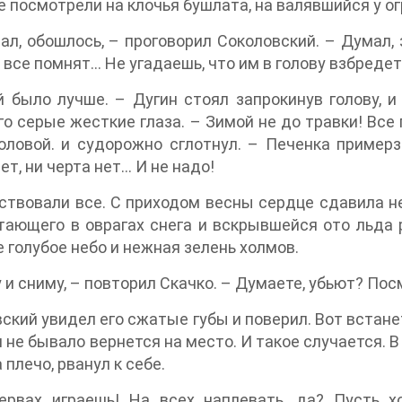
е посмотрели на клочья бушлата, на валявшийся у 
ал, обошлось, – проговорил Соколовский. – Думал,
 все помнят… Не угадаешь, что им в голову взбредет
 было лучше. – Дугин стоял запрокинув голову, 
го серые жесткие глаза. – Зимой не до травки! Все 
оловой. и судорожно сглотнул. – Печенка примерз
ет, ни черта нет… И не надо!
ствовали все. С приходом весны сердце сдавила н
тающего в оврагах снега и вскрывшейся ото льда р
 голубое небо и нежная зелень холмов.
 и сниму, – повторил Скачко. – Думаете, убьют? По
ский увидел его сжатые губы и поверил. Вот встанет
м не бывало вернется на место. И такое случается. 
 плечо, рванул к себе.
ервах играешь! На всех наплевать, да? Пусть х