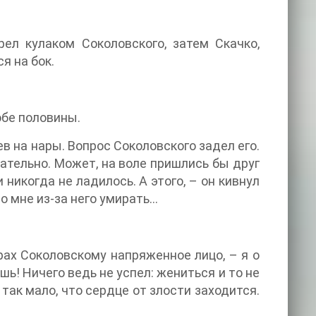
ел кулаком Соколовского, затем Скачко,
я на бок.
обе половины.
ев на нары. Вопрос Соколовского задел его.
зательно. Может, на воле пришлись бы друг
и никогда не ладилось. А этого, – он кивнул
то мне из-за него умирать…
рах Соколовскому напряженное лицо, – я о
ь! Ничего ведь не успел: жениться и то не
 так мало, что сердце от злости заходится.