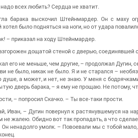
 надо всех любить? Сердца не хватит.
гла барака выскочил Штейнмардер. Он с маху огр
 хотел было подняться на ноги, но от удара повалилс
ак! – приказал на ходу Штейнмардер.
азгорожен дощатой стеной с дверью, соединявшей 
жал его не меньше, чем другие, – продолжал Дугин, с
ви не было, никак не было. Я и не старался – необя
о душе, а может, и нет, не знаю. У меня с бодрячкам
ытую дверь барака, – я ему не прощаю. Не потому, ч
ости, – попросил Скачко. – Ты все-таки прости.
й, Иван, – Дугин повернул к растянувшемуся на на
 не жалею. Обидно вот так пропадать, а что сделаеш
– Он ненадолго умолк. – Повоевали мы с тобой мало,
конец.