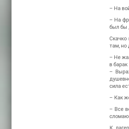
– На во
– На фр
был бы 
Скачко 
там, но
– Не жа
в барак
– Выра
душевно
сила ес
– Как ж
– Все в
сломают
К лаге