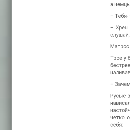
а немцы
– Тебя-
– Хрен 
слушай,
Матрос 
Трое у 
бестрев
налива
– Зачем
Русые в
нависа
настой
четко о
себя: