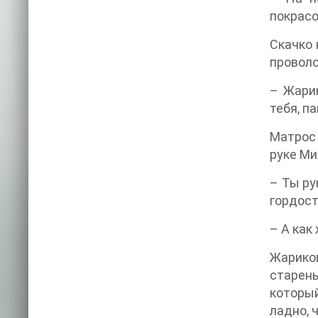
покрасо
Скачко 
проволо
– Жарик
тебя, па
Матрос
руке Ми
– Ты ру
гордост
– А как
Жариков
старен
который
ладно, 