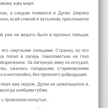
овому зову моря.
ках, а следом появился и Дугин. Широко
енно, всей спиной и затылком, прислонился
рой уже не видать было в крупных пальцах
 его смуглыми пальцами. Странно, но его
ша попал в лагерь тяжеловатым на глаз
Медвежонок. За лагерную зиму он исхудал,
лы, сжалась голодными, стариковскими
ко и неспокойно, без прежнего добродушия.
янул ему окурок. Дугин не шевельнулся, и,
авсегда озябшим губам.
у с проволоки лоскутья…