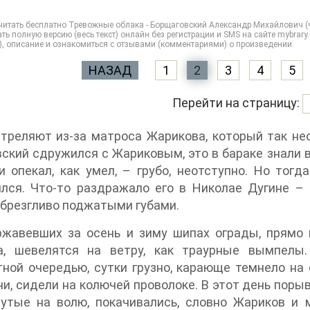
итать бесплатно Тревожные облака - Борщаговский Александр Михайлович (чит
ть полную версию (весь текст) онлайн без регистрации и SMS на сайте mybrar
), описание и ознакомиться с отзывами (комментариями) о произведении.
НАЗАД
1
2
3
4
5
Перейти на страницу:
треляют из-за матроса Жарикова, который так не
ский сдружился с Жариковым, это в бараке знали 
и опекал, как умел, – грубо, неотступно. Но тог
ился. Что-то раздражало его в Николае Дугине –
 брезгливо поджатыми губами.
ржавевших за осень и зиму шипах ограды, прямо 
а, шевелятся на ветру, как траурные вымпелы.
ной очередью, сутки грузно, карающе темнело на 
и, сидели на колючей проволоке. В этот день порыв
нутые на волю, покачивались, словно Жариков и