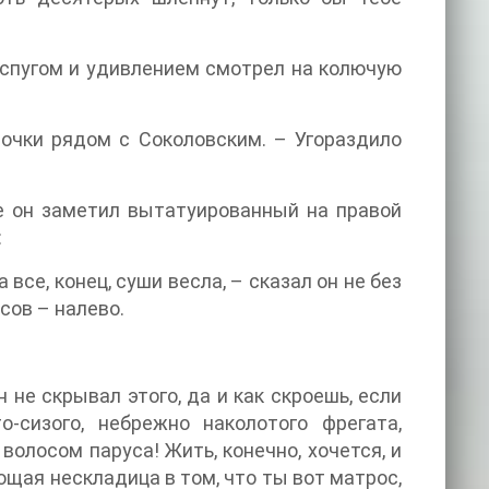
 испугом и удивлением смотрел на колючую
точки рядом с Соколовским. – Угораздило
е он заметил вытатуированный на правой
:
все, конец, суши весла, – сказал он не без
сов – налево.
 не скрывал этого, да и как скроешь, если
о-сизого, небрежно наколотого фрегата,
олосом паруса! Жить, конечно, хочется, и
ющая нескладица в том, что ты вот матрос,