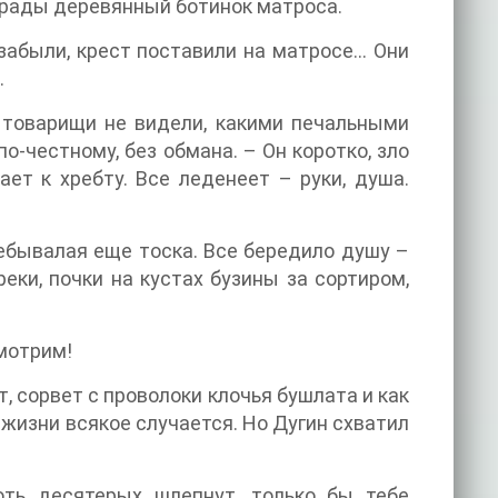
ограды деревянный ботинок матроса.
 забыли, крест поставили на матросе… Они
.
и товарищи не видели, какими печальными
по-честному, без обмана. – Он коротко, зло
ает к хребту. Все леденеет – руки, душа.
ебывалая еще тоска. Все бередило душу –
еки, почки на кустах бузины за сортиром,
смотрим!
, сорвет с проволоки клочья бушлата и как
В жизни всякое случается. Но Дугин схватил
оть десятерых шлепнут, только бы тебе