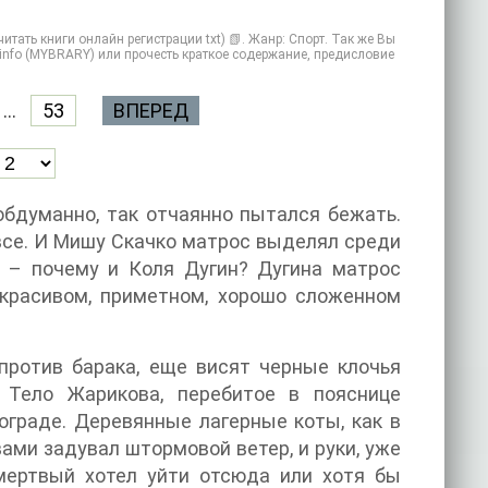
ать книги онлайн регистрации txt) 📗. Жанр: Спорт. Так же Вы
y.info (MYBRARY) или прочесть краткое содержание, предисловие
...
53
ВПЕРЕД
обдуманно, так отчаянно пытался бежать.
все. И Мишу Скачко матрос выделял среди
да – почему и Коля Дугин? Дугина матрос
 красивом, приметном, хорошо сложенном
против барака, еще висят черные клочья
 Тело Жарикова, перебитое в пояснице
ограде. Деревянные лагерные коты, как в
ами задувал штормовой ветер, и руки, уже
 мертвый хотел уйти отсюда или хотя бы