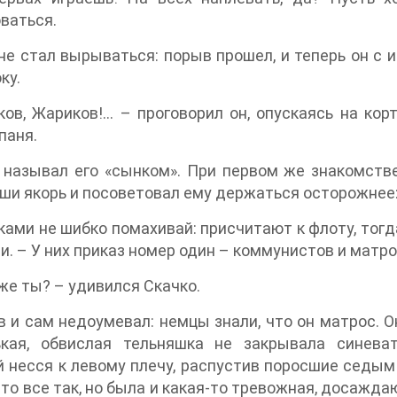
ваться.
не стал вырываться: порыв прошел, и теперь он с
ку.
ов, Жариков!… – проговорил он, опускаясь на кор
паня.
 называл его «сынком». При первом же знакомств
ши якорь и посоветовал ему держаться осторожнее
ками не шибко помахивай: присчитают к флоту, тогда 
и. – У них приказ номер один – коммунистов и матро
 же ты? – удивился Скачко.
 и сам недоумевал: немцы знали, что он матрос. Он
ькая, обвислая тельняшка не закрывала синеват
 несся к левому плечу, распустив поросшие седым в
что все так, но была и какая-то тревожная, досажда