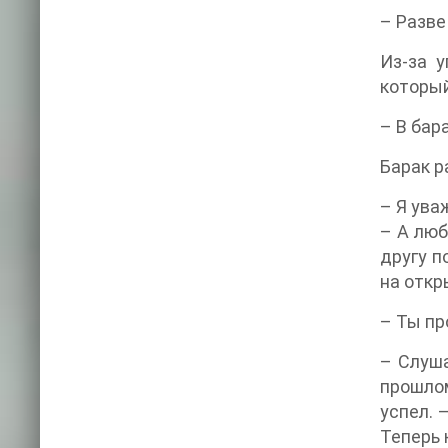
– Разве
Из-за у
который
– В бар
Барак р
– Я ува
– А люб
другу п
на откр
– Ты пр
– Слуша
прошлом
успел. 
Теперь 