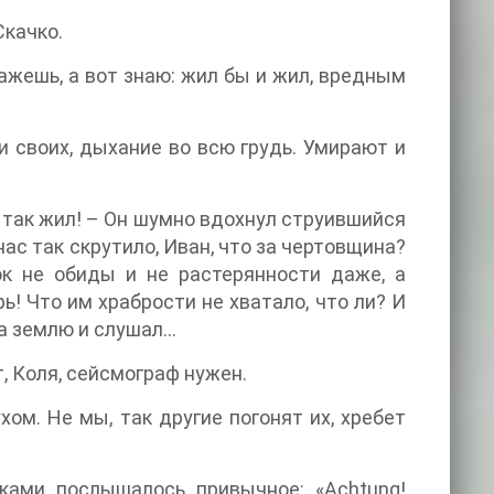
Скачко.
кажешь, а вот знаю: жил бы и жил, вредным
и своих, дыхание во всю грудь. Умирают и
 так жил! – Он шумно вдохнул струившийся
нас так скрутило, Иван, что за чертовщина?
ок не обиды и не растерянности даже, а
! Что им храбрости не хватало, что ли? И
 на землю и слушал…
т, Коля, сейсмограф нужен.
хом. Не мы, так другие погонят их, хребет
ками послышалось привычное: «Achtung!