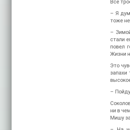
Все тро
– Я дум
тоже не
– Зимой
стали е
повел г
Жизни н
Это чув
запахи 
высокое
– Пойду
Соколов
ни в че
Мишу за
– На н