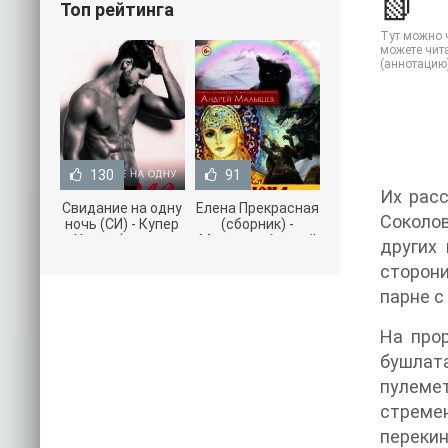
📗
Топ рейтинга
Тут можно ч
можете чита
(аннотацию
130
91
Их расс
Свидание на одну
Елена Прекрасная
Соколов
ночь (СИ) - Купер
(сборник) -
Хелен (читать
Малышев Андрей
других 
книги онлайн
(книги полностью
сторон
бесплатно без
.txt) 📗
парне с
На про
бушлат
пулемет
стремен
переки