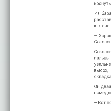
коснуть
Из бара
расстав
к стене.
– Хорош
Соколов
Соколов
пальцы
увальне
высох,
складка
Он дваж
помедли
– Вот п