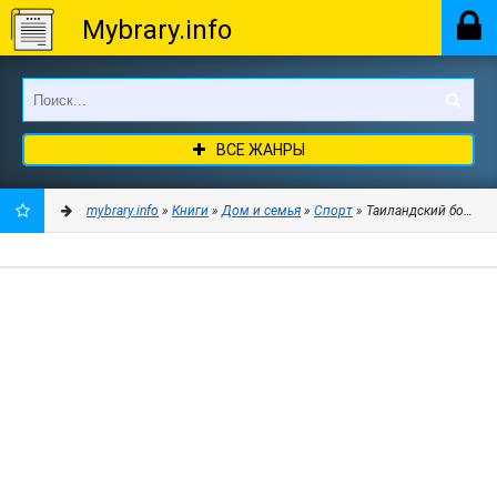
Mybrary.info
ВСЕ ЖАНРЫ
mybrary.info
»
Книги
»
Дом и семья
»
Спорт
» Таиландский бокс дл
ДОБАВИТЬ
В
ЗАКЛАДКИ