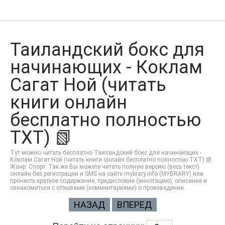
Таиландский бокс для
начинающих - Коклам
Сагат Ной (читать
книги онлайн
бесплатно полностью
TXT) 📗
Тут можно читать бесплатно Таиландский бокс для начинающих -
Коклам Сагат Ной (читать книги онлайн бесплатно полностью TXT) 📗.
Жанр: Спорт. Так же Вы можете читать полную версию (весь текст)
онлайн без регистрации и SMS на сайте mybrary.info (MYBRARY) или
прочесть краткое содержание, предисловие (аннотацию), описание и
ознакомиться с отзывами (комментариями) о произведении.
НАЗАД
ВПЕРЕД