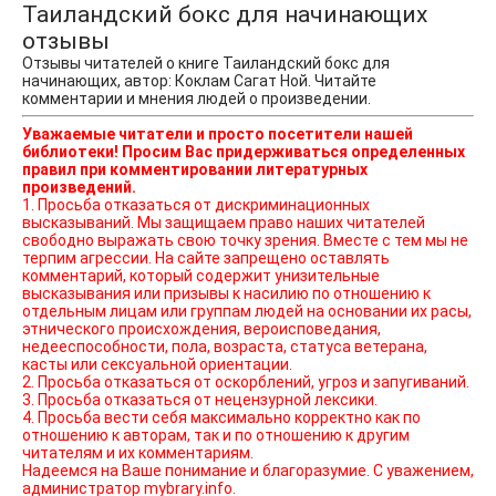
Таиландский бокс для начинающих
отзывы
Отзывы читателей о книге Таиландский бокс для
начинающих, автор: Коклам Сагат Ной. Читайте
комментарии и мнения людей о произведении.
Уважаемые читатели и просто посетители нашей
библиотеки! Просим Вас придерживаться определенных
правил при комментировании литературных
произведений.
1. Просьба отказаться от дискриминационных
высказываний. Мы защищаем право наших читателей
свободно выражать свою точку зрения. Вместе с тем мы не
терпим агрессии. На сайте запрещено оставлять
комментарий, который содержит унизительные
высказывания или призывы к насилию по отношению к
отдельным лицам или группам людей на основании их расы,
этнического происхождения, вероисповедания,
недееспособности, пола, возраста, статуса ветерана,
касты или сексуальной ориентации.
2. Просьба отказаться от оскорблений, угроз и запугиваний.
3. Просьба отказаться от нецензурной лексики.
4. Просьба вести себя максимально корректно как по
отношению к авторам, так и по отношению к другим
читателям и их комментариям.
Надеемся на Ваше понимание и благоразумие. С уважением,
администратор mybrary.info.