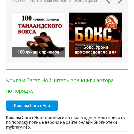
TXT) 📗" читать онлайн бесплатно полные версии.
Бокс. Уроки
100 лучших приемов
профессионала для
Б
Коклам Сагат Ной читать все книги автора
по порядку
Коклам Сагат Ной
Коклам Сагат Ной - все книги автора в одном месте читать
по порядку полные версии на сайте онлайн библиотеки
mybrary.info.