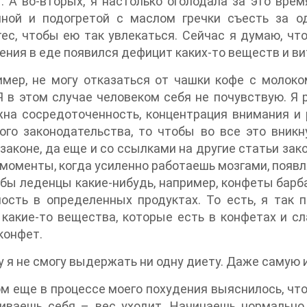
. А во-вторых, я настолько оголодала за это вре
нной и подогретой с маслом гречки съесть за о
ес, чтобы ею так увлекаться. Сейчас я думаю, что
ения в еде появился дефицит каких-то веществ и ви
имер, не могу отказаться от чашки кофе с молок
Я в этом случае человеком себя не почувствую. Я 
на сосредоточенность, концентрация внимания и 
ого законодательства, то чтобы во все это вникн
 законе, да еще и со ссылками на другие статьи зако
 моменты, когда усиленно работаешь мозгами, появл
 бы леденцы какие-нибудь, например, конфеты барб
ость в определенных продуктах. То есть, я так 
какие-то вещества, которые есть в конфетах и сл
конфет.
 я не смогу выдержать ни одну диету. Даже самую 
м еще в процессе моего похудения выяснилось, что 
чиваешь себя – вес уходит. Начинаешь нормально