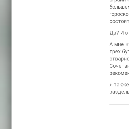
большем
гороско
состоят
Да? И э
А мне н
трех бу
отварно
Сочета
рекомен
Я также
раздель