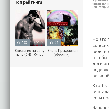
Тут можно ч
Топ рейтинга
читать полн
(аннотацию
Но это 
130
91
со всяк
Свидание на одну
Елена Прекрасная
сидя в 
ночь (СИ) - Купер
(сборник) -
что был
Хелен (читать
Малышев Андрей
книги онлайн
(книги полностью
деликат
бесплатно без
.txt) 📗
подарко
разнооб
Кто бы 
считала
если по
Запросы