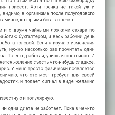
мя, что потом могла почти всю сковородку
дин присест. Хотя гречка не такой уж и
, видимо, в организме после полугодового
таминов, которыми богата гречка.
ом и с двумя чайными ложками сахара по
работаю бухгалтером, и весь рабочий день
работа головой. Если я изучаю изменения
уть, нужно несколько раз прочитать один
на. То есть, работая, учишься постоянно. И
яется желание съесть что-нибудь сладкое,
арис. У меня просто физически появляется
понимаю, что это мозг требует для своей
адостях, и подает сигнал в виде желания
известную и популярную.
ни одна диета не работает. Пока в чем-то
 питаться – вес возвращается, да еще в