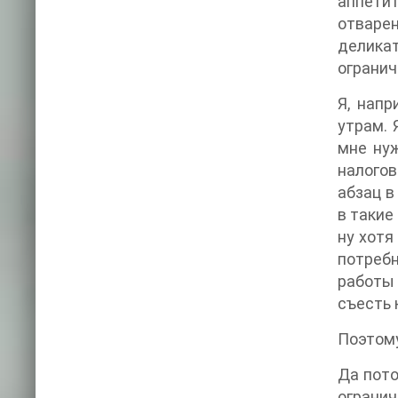
аппетит
отваре
деликат
огранич
Я, напр
утрам. 
мне нуж
налогов
абзац в
в такие
ну хотя
потребн
работы 
съесть 
Поэтому
Да пото
ограни