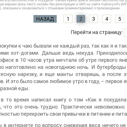
итать бесплатно Как я похудела - Ежова Ирина (книги онлайн бесплатно без ре
ую версию (весь текст) онлайн без регистрации и SMS на сайте mybrary.info (
), описание и ознакомиться с отзывами (комментариями) о произведении.
НАЗАД
1
2
3
4
5
Перейти на страницу:
покупки к чаю бывали не каждый раз, так как я и та
ими хот-догами. Дальше ведь некуда. Приходилос
офисе в 10 часов утра мечтала об утре первого янв
о наготовлено на новогоднюю ночь. И бутерброды с
есную нарезку, и еще манты отваришь, а после э
в. И это было самое любимое утро в году, – первое 
разной еды.
в то время написал книгу о том «Как я похудела
, что это очень трудно. Практически невозможно.
лностью перекроить свои привычки в питании и питат
 в интернете по вопросу снижения веса ничего не