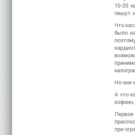
10-20 к
пишут: 
Что кас
было на
поэтому
кардио
возможн
приним
килогра
Но они 
А что к
кофеин,
Первое 
приспос
при огр