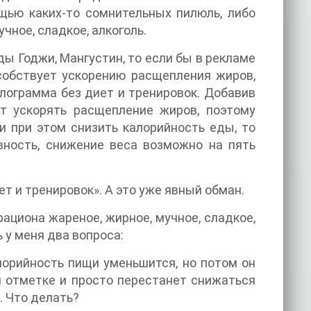
щью каких-то сомнительных пилюль, либо
чное, сладкое, алкоголь.
годы Годжи, Мангустин, то если бы в рекламе
собствует ускорению расщепления жиров,
илограмма без диет и тренировок. Добавив
ет ускорять расщепление жиров, поэтому
и при этом снизить калорийность еды, то
вность, снижение веса возможно на пять
иет и тренировок». А это уже явный обман.
рациона жареное, жирное, мучное, сладкое,
ь у меня два вопроса:
алорийность пищи уменьшится, но потом он
й отметке и просто перестанет снижаться
. Что делать?