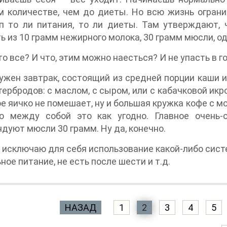
 количестве, чем до диеты. Но всю жизнь ограни
п то ли питания, то ли диеты. Там утверждают, 
ь из 10 грамм нежирного молока, 30 грамм мюсли, о
то все? И что, этим можно наесться? И не упасть в 
ужен завтрак, состоящий из средней порции каши ил
тербродов: с маслом, с сыром, или с кабачковой икр
е яичко не помешает, ну и большая кружка кофе с м
ю между собой это как угодно. Главное очень-
дуют мюсли 30 грамм. Ну да, конечно.
 исключаю для себя использование какой-либо сист
ное питание, не есть после шести и т.д.
НАЗАД
1
2
3
4
5