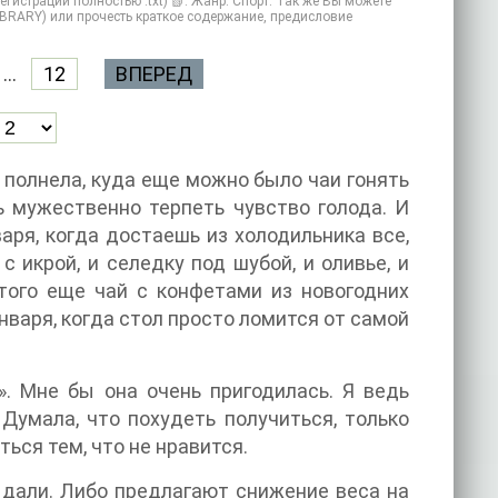
гистрации полностью .txt) 📗. Жанр: Спорт. Так же Вы можете
MYBRARY) или прочесть краткое содержание, предисловие
...
12
ВПЕРЕД
к полнела, куда еще можно было чаи гонять
ь мужественно терпеть чувство голода. И
аря, когда достаешь из холодильника все,
 икрой, и селедку под шубой, и оливье, и
того еще чай с конфетами из новогодних
января, когда стол просто ломится от самой
». Мне бы она очень пригодилась. Я ведь
 Думала, что похудеть получиться, только
ься тем, что не нравится.
 дали. Либо предлагают снижение веса на