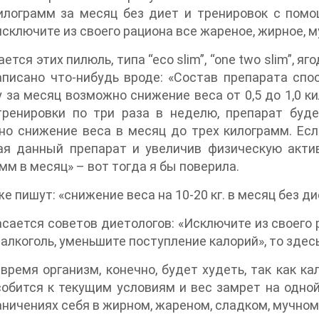
илограмм за месяц без диет и тренировок с помо
исключите из своего рациона все жареное, жирное, му
ается этих пилюль, типа “eco slim”, “one two slim”, я
писано что-нибудь вроде: «Состав препарата спо
 за месяц возможно снижение веса от 0,5 до 1,0 к
тренировки по три раза в неделю, препарат буд
о снижение веса в месяц до трех килограмм. Есл
ая данный препарат и увеличив физическую акти
мм в месяц» – вот тогда я бы поверила.
же пишут: «снижение веса на 10-20 кг. в месяц без д
асается советов диетологов: «Исключите из своего 
 алкоголь, уменьшите поступление калорий», то здес
время организм, конечно, будет худеть, так как к
обится к текущим условиям и вес замрет на одно
аничениях себя в жирном, жареном, сладком, мучном