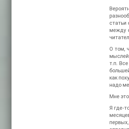
Вероят
разнооб
статьи 
между с
читател
О том, 
мыслей 
т.п. Вс
большей
как пох
надо ме
Мне это
Я где-т
месяцев
первых,