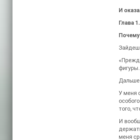
И оказа
Глава 1.
Почему 
Зайдешь
«Прежде
фигуры.
Дальше 
У меня 
особого
того, ч
И вообщ
держать
меня ср