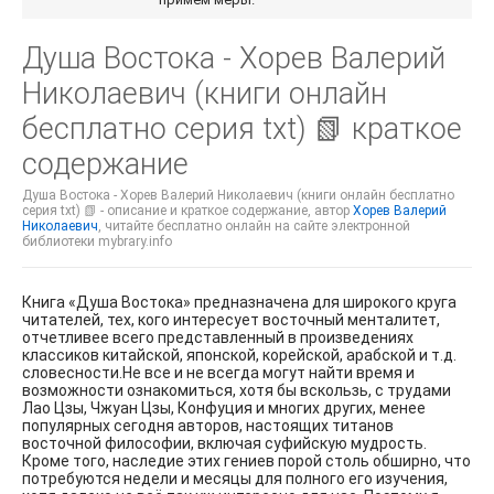
Душа Востока - Хорев Валерий
Николаевич (книги онлайн
бесплатно серия txt) 📗 краткое
содержание
Душа Востока - Хорев Валерий Николаевич (книги онлайн бесплатно
серия txt) 📗 - описание и краткое содержание, автор
Хорев Валерий
Николаевич
, читайте бесплатно онлайн на сайте электронной
библиотеки mybrary.info
Книга «Душа Востока» предназначена для широкого круга
читателей, тех, кого интересует восточный менталитет,
отчетливее всего представленный в произведениях
классиков китайской, японской, корейской, арабской и т.д.
словесности.Не все и не всегда могут найти время и
возможности ознакомиться, хотя бы вскользь, с трудами
Лао Цзы, Чжуан Цзы, Конфуция и многих других, менее
популярных сегодня авторов, настоящих титанов
восточной философии, включая суфийскую мудрость.
Кроме того, наследие этих гениев порой столь обширно, что
потребуются недели и месяцы для полного его изучения,