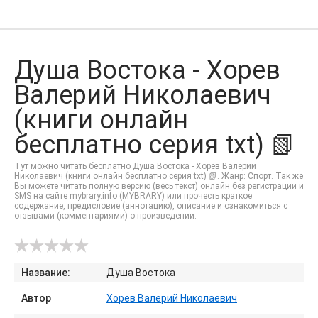
Душа Востока - Хорев
Валерий Николаевич
(книги онлайн
бесплатно серия txt) 📗
Тут можно читать бесплатно Душа Востока - Хорев Валерий
Николаевич (книги онлайн бесплатно серия txt) 📗. Жанр: Спорт. Так же
Вы можете читать полную версию (весь текст) онлайн без регистрации и
SMS на сайте mybrary.info (MYBRARY) или прочесть краткое
содержание, предисловие (аннотацию), описание и ознакомиться с
отзывами (комментариями) о произведении.
Название:
Душа Востока
Автор
Хорев Валерий Николаевич