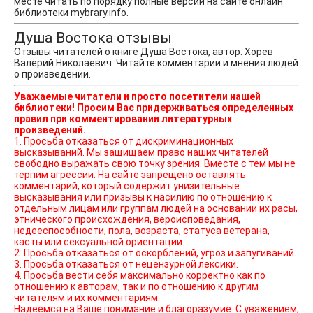
месте читать по порядку полные версии на сайте онлайн
библиотеки mybrary.info.
Душа Востока отзывы
Отзывы читателей о книге Душа Востока, автор: Хорев
Валерий Николаевич. Читайте комментарии и мнения людей
о произведении.
Уважаемые читатели и просто посетители нашей
библиотеки! Просим Вас придерживаться определенных
правил при комментировании литературных
произведений.
1. Просьба отказаться от дискриминационных
высказываний. Мы защищаем право наших читателей
свободно выражать свою точку зрения. Вместе с тем мы не
терпим агрессии. На сайте запрещено оставлять
комментарий, который содержит унизительные
высказывания или призывы к насилию по отношению к
отдельным лицам или группам людей на основании их расы,
этнического происхождения, вероисповедания,
недееспособности, пола, возраста, статуса ветерана,
касты или сексуальной ориентации.
2. Просьба отказаться от оскорблений, угроз и запугиваний.
3. Просьба отказаться от нецензурной лексики.
4. Просьба вести себя максимально корректно как по
отношению к авторам, так и по отношению к другим
читателям и их комментариям.
Надеемся на Ваше понимание и благоразумие. С уважением,