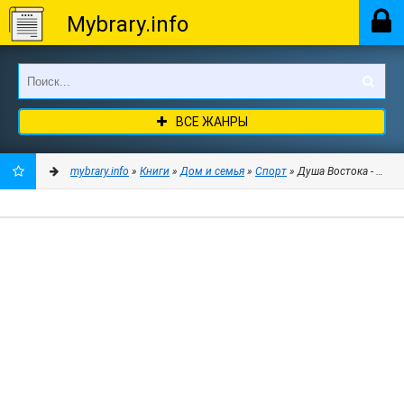
Mybrary.info
ВСЕ ЖАНРЫ
mybrary.info
»
Книги
»
Дом и семья
»
Спорт
» Душа Востока - Хоре
ДОБАВИТЬ
В
ЗАКЛАДКИ