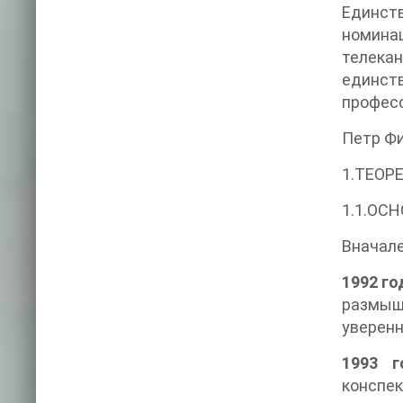
Единст
номина
телека
единст
професс
Петр Фи
1.ТЕОР
1.1.ОС
Вначале
1992 го
размыш
уверен
1993 г
конспек