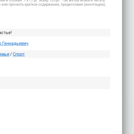
книги полные .TXT) 📗. Жанр: Спорт. Так же Вы можете читать
) или прочесть краткое содержание, предисловие (аннотацию),
астье!
р Геннадьевич
емья
/
Спорт