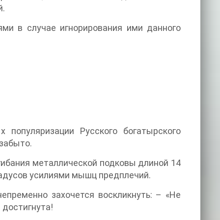
й.
ями в случае игнорирования ими данного
 популяризации Русского богатырского
 забыто.
згибания металлической подковы длиной 14
градусов усилиями мышц предплечий.
непременно захочется воскликнуть: – «Не
и достигнута!