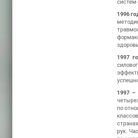
систем 
1996 го
методи
травмо
формако
здоровь
1997 го
силовог
эффект
успешн
1997 – 
четырех
по отно
классов
странах
рук. Ча