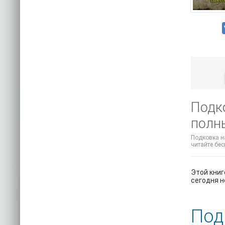
Подко
полн
Подковка на
читайте бес
Этой книг
сегодня н
Под