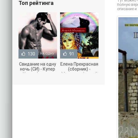
Тут можно ч
Топ рейтинга
полную верс
описание и
130
91
Свидание на одну
Елена Прекрасная
ночь (СИ) - Купер
(сборник) -
Хелен (читать
Малышев Андрей
книги онлайн
(книги полностью
бесплатно без
.txt) 📗