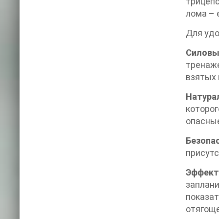
трицепс
лома – е
Для удо
Силовы
тренаж
взятых 
Натура
которо
опасные
Безопа
присутс
Эффект
заплан
показа
отягоще