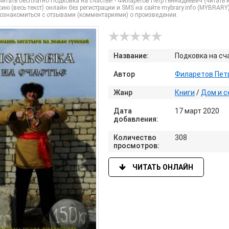
итать бесплатно Подковка на счастье! - Филаретов Петр Геннадьевич (читать 
ию (весь текст) онлайн без регистрации и SMS на сайте mybrary.info (MYBRARY
 ознакомиться с отзывами (комментариями) о произведении.
Название:
Подковка на сч
Автор
Филаретов Пет
Жанр
Книги
/
Дом и с
Дата
17 март 2020
добавления:
Количество
308
просмотров:
ЧИТАТЬ ОНЛАЙН