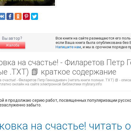
Вы автор?
Все книги на сайте размещаются его пол
если Ваша книга была опубликована без 
Жалоба
Напишите нам
, и мы в срочном порядке 
вка на счастье! - Филаретов Петр 
ые .TXT) 📗 краткое содержание
 счастье! - Филаретов Петр Геннадьевич (читать книги полные .TXT) 📗 - опис
платно онлайн на сайте электронной библиотеки mybrary.info
ой я продолжаю серию работ, посвященных популяризации русског
езаслуженно забыто.
ковка на счастье! читать 