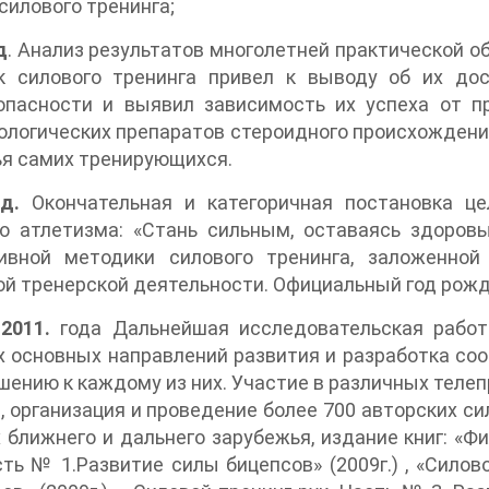
силового тренинга;
д
. Анализ результатов многолетней практической о
к силового тренинга привел к выводу об их до
опасности и выявил зависимость их успеха от п
логических препаратов стероидного происхождени
я самих тренирующихся.
д.
Окончательная и категоричная постановка це
о атлетизма: «Стань сильным, оставаясь здоровы
ивной методики силового тренинга, заложенно
ой тренерской деятельности. Официальный год рож
2011.
года Дальнейшая исследовательская работ
 основных направлений развития и разработка со
шению к каждому из них. Участие в различных телеп
, организация и проведение более 700 авторских сил
 ближнего и дальнего зарубежья, издание книг: «Фи
сть № 1.Развитие силы бицепсов» (2009г.) , «Силов