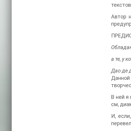
текстов
Автор 
предуп
ПРЕДИ
Обладаю
а те, у 
Дао де д
Данной
творчес
В ней я
см, диа
И, если
перевел