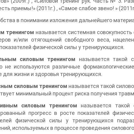
ов» (2009г.) , «Силовой тренинг рук. Часть № 3. Ра
сть приемы!» (2011г.) , «Самое слабое звено! » (2011г.
бства в понимании изложения дальнейшего матери
м тренингом
называется системная совокупность 
еров и/или отягощений свободного веса, нацеле
показателей физической силы у тренирующихся.
льным силовым тренингом
называется такой си
го не используются различные формакологически
 для жизни и здоровья тренирующихся.
сным силовым тренингом
называется такой силовой
твует минимальный процент риска получения травм
ивным силовым тренингом
называется такой с
ированный прогресс в росте показателей физиче
телей физической силы у тренирующихся подраз
ний, используемых в процессе проведения силового