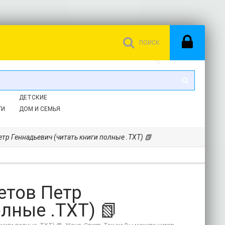
ДЕТСКИЕ
ГИ
ДОМ И СЕМЬЯ
етр Геннадьевич (читать книги полные .TXT) 📗
етов Петр
лные .TXT) 📗