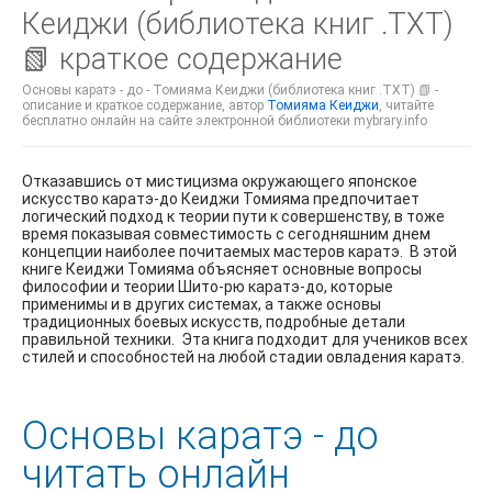
Кеиджи (библиотека книг .TXT)
📗 краткое содержание
Основы каратэ - до - Томияма Кеиджи (библиотека книг .TXT) 📗 -
описание и краткое содержание, автор
Томияма Кеиджи
, читайте
бесплатно онлайн на сайте электронной библиотеки mybrary.info
Отказавшись от мистицизма окружающего японское
искусство каратэ-до Кеиджи Томияма предпочитает
логический подход к теории пути к совершенству, в тоже
время показывая совместимость с сегодняшним днем
концепции наиболее почитаемых мастеров каратэ. В этой
книге Кеиджи Томияма объясняет основные вопросы
философии и теории Шито-рю каратэ-до, которые
применимы и в других системах, а также основы
традиционных боевых искусств, подробные детали
правильной техники. Эта книга подходит для учеников всех
стилей и способностей на любой стадии овладения каратэ.
Основы каратэ - до
читать онлайн