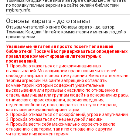
Томияма Кеиджи - все книги автора в одном месте читать
по порядку полные версии на сайте онлайн библиотеки
mybrary.info.
Основы каратэ - до отзывы
Отзывы читателей о книге Основы каратэ - до, автор:
Томияма Кеиджи. Читайте комментарии и мнения людей о
произведении.
Уважаемые читатели и просто посетители нашей
библиотеки! Просим Вас придерживаться определенных
правил при комментировании литературных
произведений.
1. Просьба отказаться от дискриминационных
высказываний. Мы защищаем право наших читателей
свободно выражать свою точку зрения. Вместе с тем мы не
терпим агрессии. На сайте запрещено оставлять
комментарий, который содержит унизительные
высказывания или призывы к насилию по отношению к
отдельным лицам или группам людей на основании их расы,
этнического происхождения, вероисповедания,
недееспособности, пола, возраста, статуса ветерана,
касты или сексуальной ориентации.
2. Просьба отказаться от оскорблений, угроз и запугиваний.
3. Просьба отказаться от нецензурной лексики.
4. Просьба вести себя максимально корректно как по
отношению к авторам, так и по отношению к другим
читателям и их комментариям.