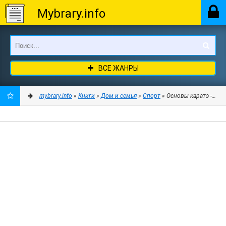
Mybrary.info
ВСЕ ЖАНРЫ
mybrary.info
»
Книги
»
Дом и семья
»
Спорт
» Основы каратэ - до -
ДОБАВИТЬ
В
ЗАКЛАДКИ