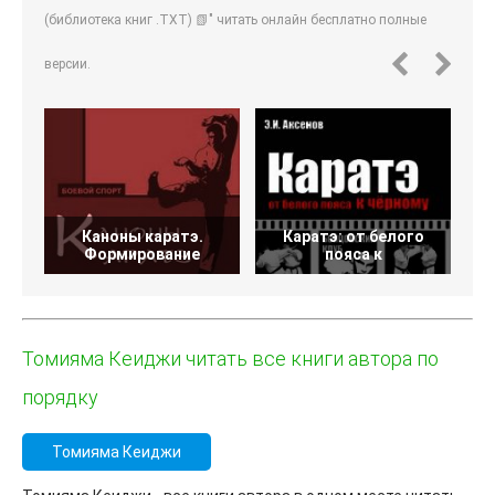
(библиотека книг .TXT) 📗" читать онлайн бесплатно полные
версии.
Каноны каратэ.
Каратэ: от белого
Формирование
пояса к
Томияма Кеиджи читать все книги автора по
порядку
Томияма Кеиджи