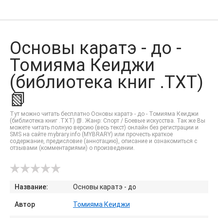
Основы каратэ - до -
Томияма Кеиджи
(библиотека книг .TXT)
📗
Тут можно читать бесплатно Основы каратэ - до - Томияма Кеиджи
(библиотека книг .TXT) 📗. Жанр: Спорт / Боевые искусства. Так же Вы
можете читать полную версию (весь текст) онлайн без регистрации и
SMS на сайте mybrary.info (MYBRARY) или прочесть краткое
содержание, предисловие (аннотацию), описание и ознакомиться с
отзывами (комментариями) о произведении.
Название:
Основы каратэ - до
Автор
Томияма Кеиджи