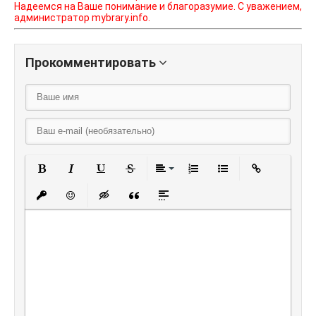
Надеемся на Ваше понимание и благоразумие. С уважением,
администратор mybrary.info.
Прокомментировать
Полужирный
Курсив
Подчеркнутый
Зачеркнутый
Выравнивание
Нумерованный списо
Маркированный
Вставить
Вставить защищенную ссылку
Вставить смайлик
Вставка скрытого текста
Вставка цитаты
Вставка спойлера