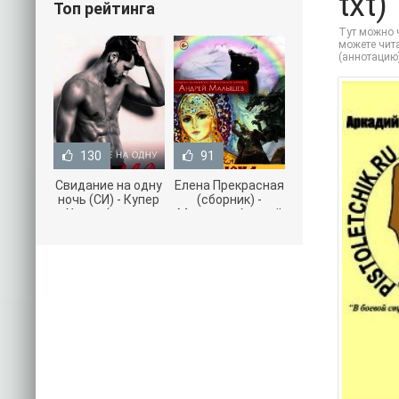
txt)
Топ рейтинга
Тут можно ч
можете чита
(аннотацию
130
91
Свидание на одну
Елена Прекрасная
ночь (СИ) - Купер
(сборник) -
Хелен (читать
Малышев Андрей
книги онлайн
(книги полностью
бесплатно без
.txt) 📗