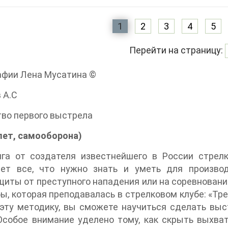
1
2
3
4
5
Перейти на страницу:
афии Лена Мусатина ©
 А.С
во первого выстрела
лет, самооборона)
ига от создателя известнейшего в России стрелк
ает все, что нужно знать и уметь для произво
иты от преступного нападения или на соревнования
ы, которая преподавалась в стрелковом клубе: «Тре
 эту методику, вы сможете научиться сделать вы
Особое внимание уделено тому, как скрыть выхва