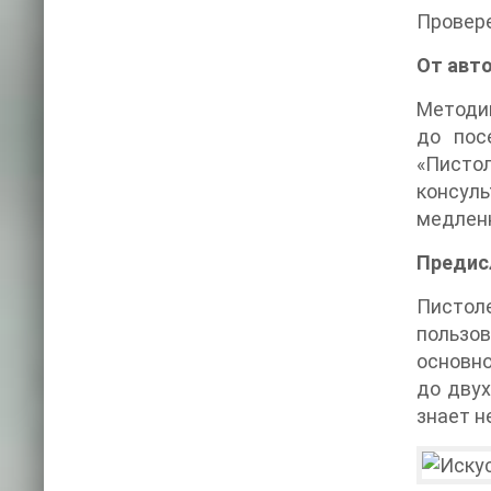
Провере
От авт
Методик
до пос
«Писто
консул
медлен
Предис
Пистол
пользо
основно
до двух
знает н