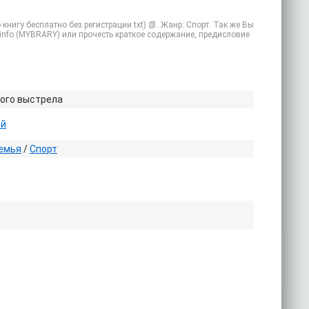
нигу бесплатно без регистрации txt) 📗. Жанр: Спорт. Так же Вы
y.info (MYBRARY) или прочесть краткое содержание, предисловие
вого выстрела
ий
емья
/
Спорт