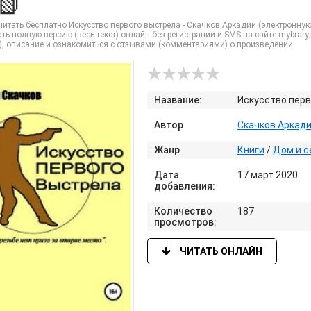
 📗
итать бесплатно Искусство первого выстрела - Скачков Аркадий (электронную к
ть полную версию (весь текст) онлайн без регистрации и SMS на сайте mybrar
), описание и ознакомиться с отзывами (комментариями) о произведении.
Название:
Искусство пер
Автор
Скачков Аркад
Жанр
Книги
/
Дом и с
Дата
17 март 2020
добавления:
Количество
187
просмотров:
ЧИТАТЬ ОНЛАЙН