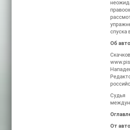
неожид
правоо
рассмо
упражн
спуска 
Об авт
Скачко
www.pi
Нападен
Редакт
российс
Судья 
междун
Оглавл
От авто