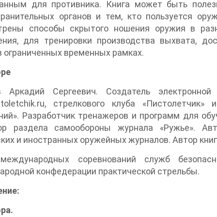
анным для противника. Книга может быть полез
хранительных органов и тем, кто пользуется ор
трены способы скрытого ношения оружия в раз
ения, для тренировки производства выхвата, до
в ограниченных временных рамках.
оре
в Аркадий Сергеевич. Создатель электронной
stoletchik.ru, стрелкового клуба «Пистолетчик
ий». Разработчик тренажеров и программ для обу
ор раздела самообороны журнала «Ружье». Авт
ких и иностранных оружейных журналов. Автор книг
международных соревнований служб безопасн
ародной конфедерации практической стрельбы.
ение:
ра.