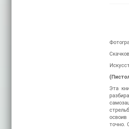
Фотогр
Скачков
Искусст
(Писто
Эта кн
разбир
самозащ
стрельб
освоив
точно. 