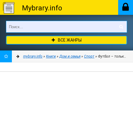
Mybrary.info
ВСЕ ЖАНРЫ
mybrary.info
»
Книги
»
Дом и семья
»
Спорт
» Футбол – только ли 
ДОБАВИТЬ
В
ЗАКЛАДКИ