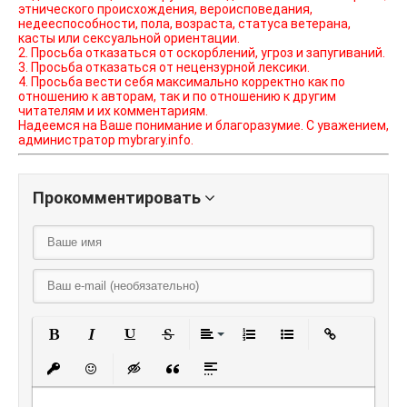
этнического происхождения, вероисповедания,
недееспособности, пола, возраста, статуса ветерана,
касты или сексуальной ориентации.
2. Просьба отказаться от оскорблений, угроз и запугиваний.
3. Просьба отказаться от нецензурной лексики.
4. Просьба вести себя максимально корректно как по
отношению к авторам, так и по отношению к другим
читателям и их комментариям.
Надеемся на Ваше понимание и благоразумие. С уважением,
администратор mybrary.info.
Прокомментировать
Полужирный
Курсив
Подчеркнутый
Зачеркнутый
Выравнивание
Нумерованный списо
Маркированный
Вставить
Вставить защищенную ссылку
Вставить смайлик
Вставка скрытого текста
Вставка цитаты
Вставка спойлера