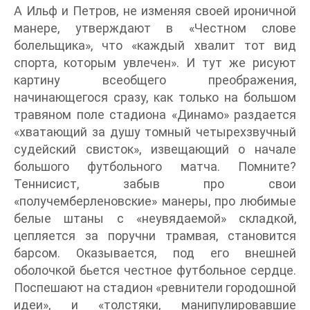
А Ильф и Петров, не изменяя своей ироничной
манере, утверждают в «Честном слове
болельщика», что «каждый хвалит тот вид
спорта, которым увлечен». И тут же рисуют
картину всеобщего преображения,
начинающегося сразу, как только на большом
травяном поле стадиона «Динамо» раздается
«хватающий за душу томный четырехзвучный
судейский свисток», извещающий о начале
большого футбольного матча. Помните?
Теннисист, забыв про свои
«получемберленовские» манеры, про любимые
белые штаны с «неувядаемой» складкой,
цепляется за поручни трамвая, становится
барсом. Оказывается, под его внешней
оболочкой бьется честное футбольное сердце.
Поспешают на стадион «ревнители городошной
идеи», и «толстяки, манипулировавшие