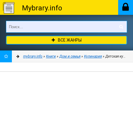
Mybrary.info
ВСЕ ЖАНРЫ
mybrary.info
»
Книги
»
Дом и семья
»
Кулинария
» Детская кухня. 
ДОБАВИТЬ
В
ЗАКЛАДКИ