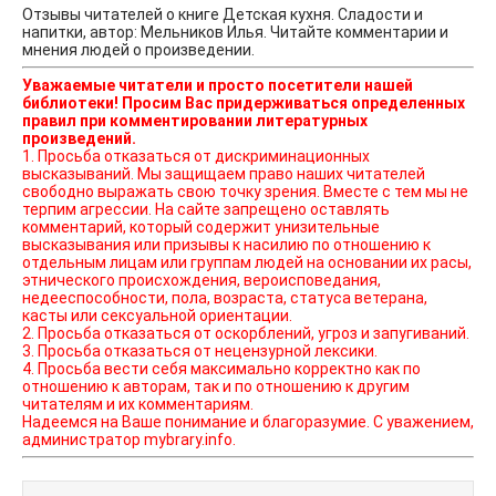
Отзывы читателей о книге Детская кухня. Сладости и
напитки, автор: Мельников Илья. Читайте комментарии и
мнения людей о произведении.
Уважаемые читатели и просто посетители нашей
библиотеки! Просим Вас придерживаться определенных
правил при комментировании литературных
произведений.
1. Просьба отказаться от дискриминационных
высказываний. Мы защищаем право наших читателей
свободно выражать свою точку зрения. Вместе с тем мы не
терпим агрессии. На сайте запрещено оставлять
комментарий, который содержит унизительные
высказывания или призывы к насилию по отношению к
отдельным лицам или группам людей на основании их расы,
этнического происхождения, вероисповедания,
недееспособности, пола, возраста, статуса ветерана,
касты или сексуальной ориентации.
2. Просьба отказаться от оскорблений, угроз и запугиваний.
3. Просьба отказаться от нецензурной лексики.
4. Просьба вести себя максимально корректно как по
отношению к авторам, так и по отношению к другим
читателям и их комментариям.
Надеемся на Ваше понимание и благоразумие. С уважением,
администратор mybrary.info.