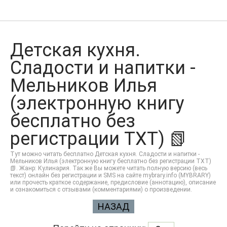
Детская кухня.
Сладости и напитки -
Мельников Илья
(электронную книгу
бесплатно без
регистрации TXT) 📗
Тут можно читать бесплатно Детская кухня. Сладости и напитки -
Мельников Илья (электронную книгу бесплатно без регистрации TXT)
📗. Жанр: Кулинария. Так же Вы можете читать полную версию (весь
текст) онлайн без регистрации и SMS на сайте mybrary.info (MYBRARY)
или прочесть краткое содержание, предисловие (аннотацию), описание
и ознакомиться с отзывами (комментариями) о произведении.
НАЗАД