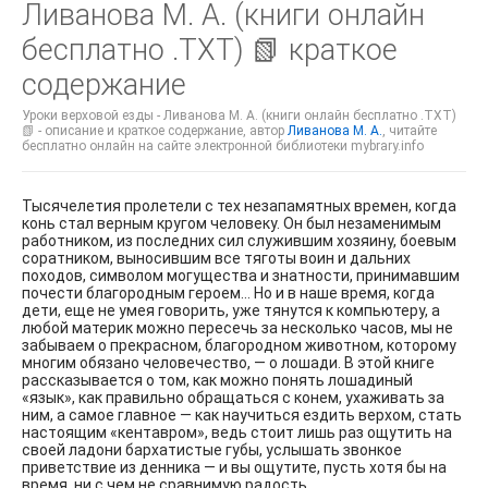
Ливанова М. А. (книги онлайн
бесплатно .TXT) 📗 краткое
содержание
Уроки верховой езды - Ливанова М. А. (книги онлайн бесплатно .TXT)
📗 - описание и краткое содержание, автор
Ливанова М. А.
, читайте
бесплатно онлайн на сайте электронной библиотеки mybrary.info
Тысячелетия пролетели с тех незапамятных времен, когда
конь стал верным кругом человеку. Он был незаменимым
работником, из последних сил служившим хозяину, боевым
соратником, выносившим все тяготы воин и дальних
походов, символом могущества и знатности, принимавшим
почести благородным героем… Но и в наше время, когда
дети, еще не умея говорить, уже тянутся к компьютеру, а
любой материк можно пересечь за несколько часов, мы не
забываем о прекрасном, благородном животном, которому
многим обязано человечество, — о лошади. В этой книге
рассказывается о том, как можно понять лошадиный
«язык», как правильно обращаться с конем, ухаживать за
ним, а самое главное — как научиться ездить верхом, стать
настоящим «кентавром», ведь стоит лишь раз ощутить на
своей ладони бархатистые губы, услышать звонкое
приветствие из денника — и вы ощутите, пусть хотя бы на
время, ни с чем не сравнимую радость.