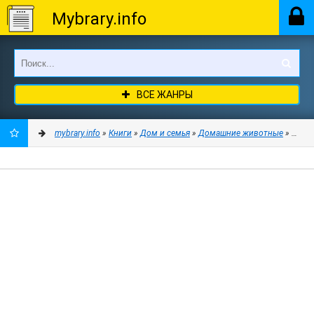
Mybrary.info
ВСЕ ЖАНРЫ
mybrary.info
»
Книги
»
Дом и семья
»
Домашние животные
» Уроки
ДОБАВИТЬ
В
ЗАКЛАДКИ