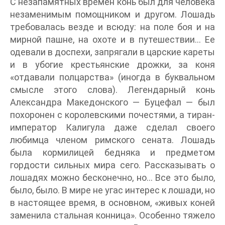
С незапамятных времен конь был для человека
незаменимым помощником и другом. Лошадь
требовалась везде и всюду: на поле боя и на
мирной пашне, на охоте и в путешествии… Ее
одевали в доспехи, запрягали в царские кареты
и в убогие крестьянские дрожки, за коня
«отдавали полцарства» (иногда в буквальном
смысле этого слова). Легендарный конь
Александра Македонского — Буцефал — был
похоронен с королевскими почестями, а тиран-
император Калигула даже сделал своего
любимца членом римского сената. Лошадь
была кормилицей бедняка и предметом
гордости сильных мира сего. Рассказывать о
лошадях можно бесконечно, но… Все это было,
было, было. В мире не угас интерес к лошади, но
в настоящее время, в основном, «живых коней
заменила стальная конница». Особенно тяжело