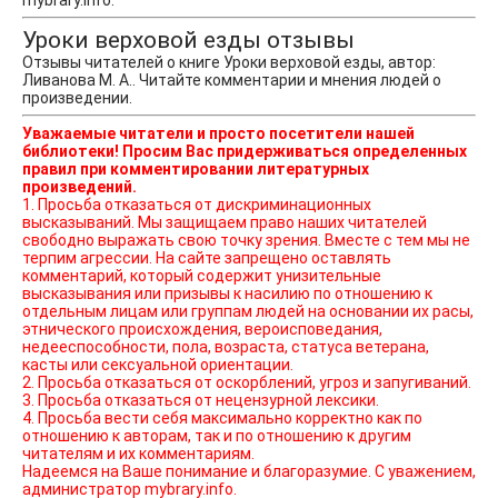
mybrary.info.
Уроки верховой езды отзывы
Отзывы читателей о книге Уроки верховой езды, автор:
Ливанова М. А.. Читайте комментарии и мнения людей о
произведении.
Уважаемые читатели и просто посетители нашей
библиотеки! Просим Вас придерживаться определенных
правил при комментировании литературных
произведений.
1. Просьба отказаться от дискриминационных
высказываний. Мы защищаем право наших читателей
свободно выражать свою точку зрения. Вместе с тем мы не
терпим агрессии. На сайте запрещено оставлять
комментарий, который содержит унизительные
высказывания или призывы к насилию по отношению к
отдельным лицам или группам людей на основании их расы,
этнического происхождения, вероисповедания,
недееспособности, пола, возраста, статуса ветерана,
касты или сексуальной ориентации.
2. Просьба отказаться от оскорблений, угроз и запугиваний.
3. Просьба отказаться от нецензурной лексики.
4. Просьба вести себя максимально корректно как по
отношению к авторам, так и по отношению к другим
читателям и их комментариям.
Надеемся на Ваше понимание и благоразумие. С уважением,
администратор mybrary.info.