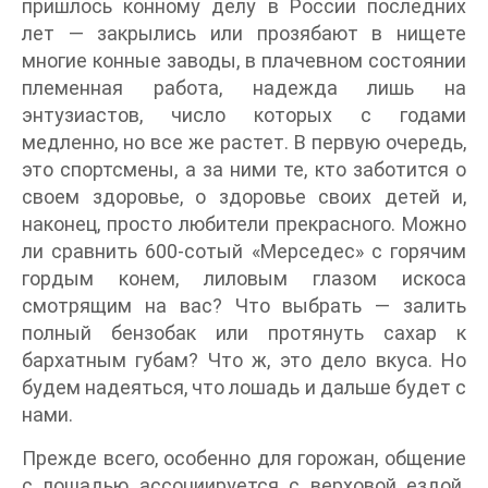
пришлось конному делу в России последних
лет — закрылись или прозябают в нищете
многие конные заводы, в плачевном состоянии
племенная работа, надежда лишь на
энтузиастов, число которых с годами
медленно, но все же растет. В первую очередь,
это спортсмены, а за ними те, кто заботится о
своем здоровье, о здоровье своих детей и,
наконец, просто любители прекрасного. Можно
ли сравнить 600-сотый «Мерседес» с горячим
гордым конем, лиловым глазом искоса
смотрящим на вас? Что выбрать — залить
полный бензобак или протянуть сахар к
бархатным губам? Что ж, это дело вкуса. Но
будем надеяться, что лошадь и дальше будет с
нами.
Прежде всего, особенно для горожан, общение
с лошадью ассоциируется с верховой ездой.