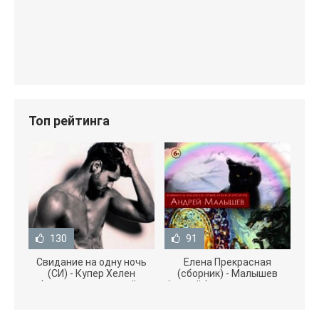
Топ рейтинга
130
91
Свидание на одну ночь
Елена Прекрасная
(СИ) - Купер Хелен
(сборник) - Малышев
(читать книги онлайн
Андрей (книги полностью
бесплатно без
.txt) 📗