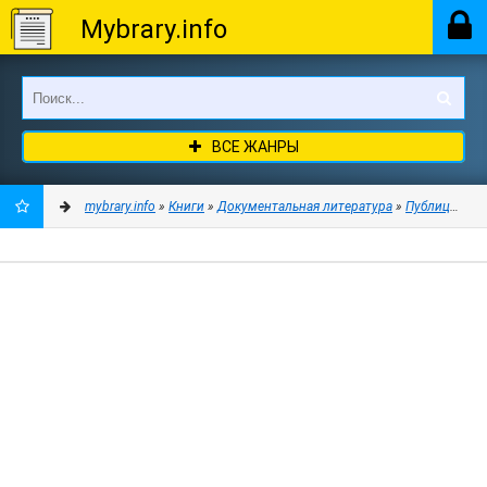
Mybrary.info
ВСЕ ЖАНРЫ
mybrary.info
»
Книги
»
Документальная литература
»
Публицистик
ДОБАВИТЬ
В
ЗАКЛАДКИ