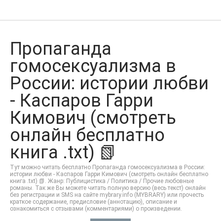
Пропаганда
гомосексуализма в
России: истории любви
- Каспаров Гарри
Кимович (смотреть
онлайн бесплатно
книга .txt) 📗
Тут можно читать бесплатно Пропаганда гомосексуализма в России:
истории любви - Каспаров Гарри Кимович (смотреть онлайн бесплатно
книга .txt) 📗. Жанр: Публицистика / Политика / Прочие любовные
романы. Так же Вы можете читать полную версию (весь текст) онлайн
без регистрации и SMS на сайте mybrary.info (MYBRARY) или прочесть
краткое содержание, предисловие (аннотацию), описание и
ознакомиться с отзывами (комментариями) о произведении.