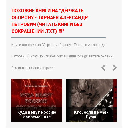
ПОХОЖИЕ КНИГИ НА "ДЕРЖАТЬ
ОБОРОНУ - ТАРНАЕВ АЛЕКСАНДР
ПЕТРОВИЧ (ЧИТАТЬ КНИГИ БЕЗ
СОКРАЩЕНИЙ .TXT) 📗"
Книги похожие на "Держать оборону - Тарнаев Александр
Петрович (читать книги без сокращений .txt) 📗" читать онлайн
бесплатно полные версии.
Куда ведут Россию
Кто, если не мы -
М
современные
Лузан