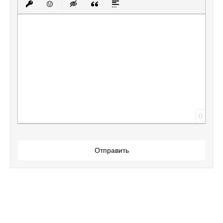
Вставить защищенную ссылку
Вставить смайлик
Вставка скрытого текста
Вставка цитаты
Вставка спойлера
0
Отправить