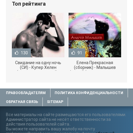
Топ рейтинга
130
91
Свидание на одну ночь
Елена Прекрасная
(СИ) - Купер Хелен
(сборник) - Малышев
(читать книги онлайн
Андрей (книги полностью
бесплатно без
.txt) 📗
ПРАВООБЛАДАТЕЛЯМ
ПОЛИТИКА КОНФИДЕНЦИАЛЬНОСТИ
ОБРАТНАЯ СВЯЗЬ
SITEMAP
Все материалы на сайте размещаются его пользователями.
Администратор сайта не несёт ответственности за
действия пользователей сайта..
Вы можете направить вашу жалобу на почту