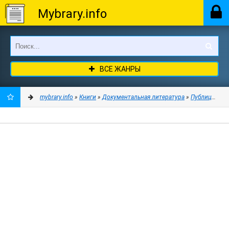
Mybrary.info
ВСЕ ЖАНРЫ
mybrary.info
»
Книги
»
Документальная литература
»
Публицистик
ДОБАВИТЬ
В
ЗАКЛАДКИ