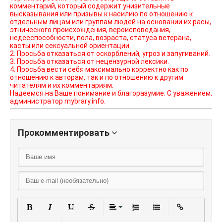
комментарий, который содержит унизительные
высказывания или призывы к насилию по отношению к
отдельным лицам или группам людей на основании их расы,
этнического происхождения, вероисповедания,
недееспособности, пола, возраста, статуса ветерана,
касты или сексуальной ориентации.
2. Просьба отказаться от оскорблений, угроз и запугиваний.
3. Просьба отказаться от нецензурной лексики.
4. Просьба вести себя максимально корректно как по
отношению к авторам, так и по отношению к другим
читателям и их комментариям.
Надеемся на Ваше понимание и благоразумие. С уважением,
администратор mybrary.info.
Прокомментировать
Полужирный
Курсив
Подчеркнутый
Зачеркнутый
Выравнивание
Нумерованный списо
Маркированный
Вставить