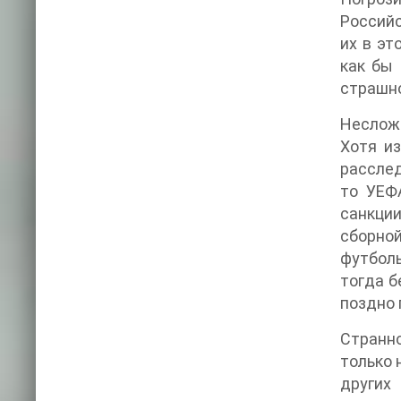
Российс
их в эт
как бы 
страшно
Несложн
Хотя и
расслед
то УЕФ
санкции
сборно
футболь
тогда б
поздно 
Странно
только 
других