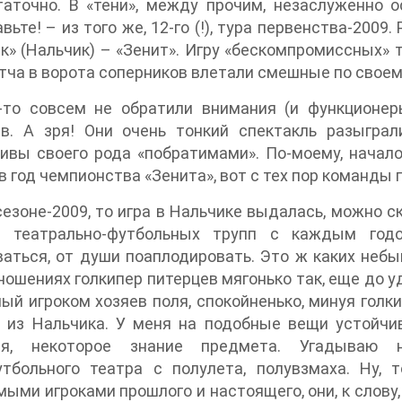
таточно. В «тени», между прочим, незаслуженно
вьте! – из того же, 12-го (!), тура первенства-2009.
к» (Нальчик) – «Зенит». Игру «бескомпромиссных» 
тча в ворота соперников влетали смешные по свое
-то совсем не обратили внимания (и функционер
ев. А зря! Они очень тонкий спектакль разыгра
ивы своего рода «побратимами». По-моему, начал
 в год чемпионства «Зенита», вот с тех пор команды
сезоне-2009, то игра в Нальчике выдалась, можно с
в театрально-футбольных трупп с каждым годо
аться, от души поаплодировать. Это ж каких неб
ношениях голкипер питерцев мягонько так, еще до уда
ый игроком хозяев поля, спокойненько, минуя голкип
 из Нальчика. У меня на подобные вещи устойчив
ия, некоторое знание предмета. Угадываю 
утбольного театра с полулета, полувзмаха. Ну,
ыми игроками прошлого и настоящего, они, к слову,