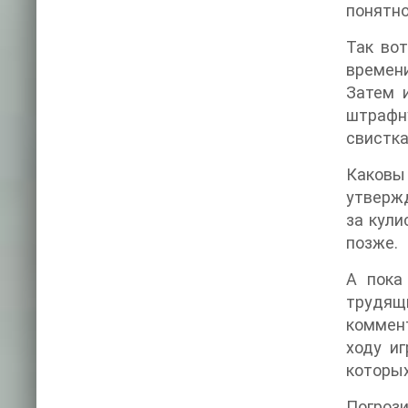
понятно
Так во
времени
Затем 
штрафну
свистка
Каковы
утвержд
за кули
позже.
А пока
трудящ
коммен
ходу и
которых
Погроз