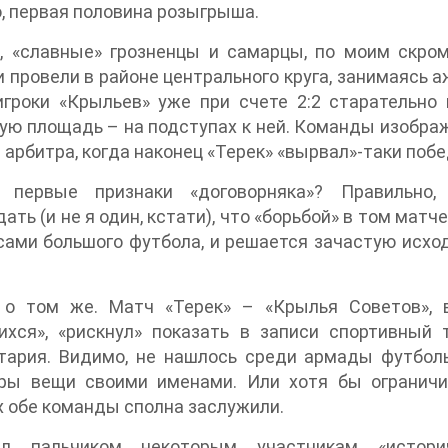
, первая половина розыгрыша.
т, «славные» грозненцы и самарцы, по моим скро
 провели в районе центрального круга, занимаясь а
игроки «Крыльев» уже при счете 2:2 старательн
ю площадь – на подступах к ней. Команды изображ
 арбитра, когда наконец «Терек» «вырвал»-таки побе
 первые признаки «договорняка»? Правильно,
ать (и не я один, кстати), что «борьбой» в том матче 
сами большого футбола, и решается зачастую исход
 о том же. Матч «Терек» – «Крылья Советов», 
ихся», «рискнул» показать в записи спортивный 
тария. Видимо, не нашлось среди армады футбол
гры вещи своими именами. Или хотя бы ограничи
 обе команды сполна заслужили.
ил пальчиком некоторым участникам «истори