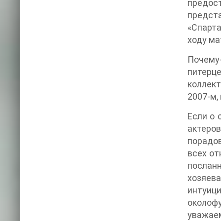
предос
предста
«Спарта
ходу ма
Почему
питерц
коллект
2007-м,
Если о 
актеро
порадов
всех от
посланн
хозяева
интуиц
околоф
уважаем