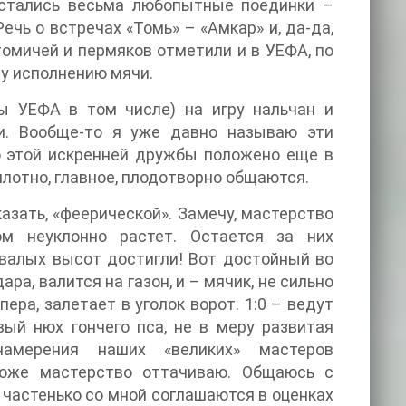
 остались весьма любопытные поединки –
 Речь о встречах «Томь» – «Амкар» и, да-да,
томичей и пермяков отметили и в УЕФА, по
му исполнению мячи.
ы УЕФА в том числе) на игру нальчан и
ли. Вообще-то я уже давно называю эти
о этой искренней дружбы положено еще в
 плотно, главное, плодотворно общаются.
казать, «феерической». Замечу, мастерство
м неуклонно растет. Остается за них
ывалых высот достигли! Вот достойный во
ра, валится на газон, и – мячик, не сильно
ера, залетает в уголок ворот. 1:0 – ведут
ый нюх гончего пса, не в меру развитая
намерения наших «великих» мастеров
 тоже мастерство оттачиваю. Общаюсь с
 частенько со мной соглашаются в оценках