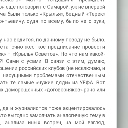
он еще поговорит с Самарой, уж не впервой
тча были только «Крылья», бедный «Терек»
тьевичу, судя по всему, было не с руки,
у нас водится, по данному поводу не было.
остаточно жесткое предписание провести
» – «Крылья Советов». Но что нам какой-
! Сами с усами. В связи с этим, думаю,
ошении российских клубов (не исключаю, и
ься насущными проблемами отечественным
лать те самые «чужие дяди» из УЕФА. Вот
ших доморощенных «договорняков» рано или
в, да и журналистов тоже акцентировалось
осто выгодно замолчать аналогичную тему в
, анализа иных встреч, на мой взгляд,