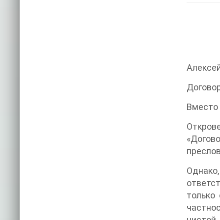
Алексе
Договор
Вместо
Откров
«Догов
преслов
Однако
ответст
только 
частнос
чистой,