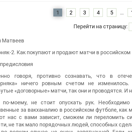
1
2
3
4
5
...
Перейти на страницу:
й Матвеев
няк-2. Как покупают и продают матчи в российском
 предисловия
енно говоря, противно сознавать, что в оте
орняка» ничего ровным счетом не изменилось.
утые «договорные» матчи, так они и проводятся. И 
, по-моему, не стоит опускать рук. Необходимо
венные за вакханалию в российском футболе, как м
от нас с вами зависит, сможем ли переломить си
ти, не так мало порядочных людей, способных сдела
 во всяком случае, не очень запятнанной. Если, 