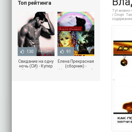
Вла
Топ рейтинга
Тут можно 
/ Спорт. Та
содержание
130
91
Свидание на одну
Елена Прекрасная
ночь (СИ) - Купер
(сборник) -
Хелен (читать
Малышев Андрей
книги онлайн
(книги полностью
бесплатно без
.txt) 📗