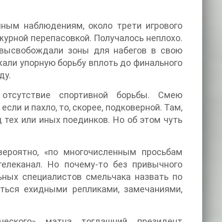
мным наблюдениям, около трети игрового
журной перепасовкой. Получалось неплохо.
о высвобождали зоны для набегов в свою
али упорную борьбу вплоть до финального
ду.
 отсутствие спортивной борьбы. Смею
если и пахло, то, скорее, подковерной. Там,
 тех или иных поединков. Но об этом чуть
вероятно, «по многочисленным просьбам
телеканал. Но почему-то без привычного
ьных специалистов смельчака назвать по
ться ехидными репликами, замечаниями,
ческого» матча тогдашний президент