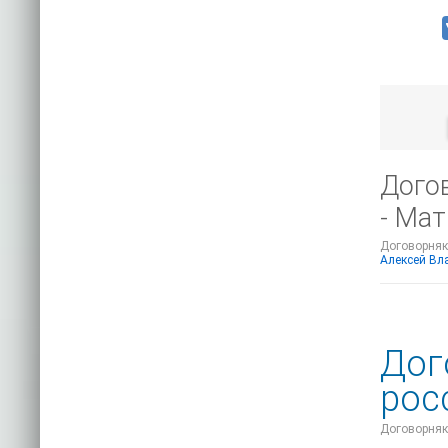
Дого
- Ма
Договорняк-
Алексей Вл
Дог
рос
Договорняк-