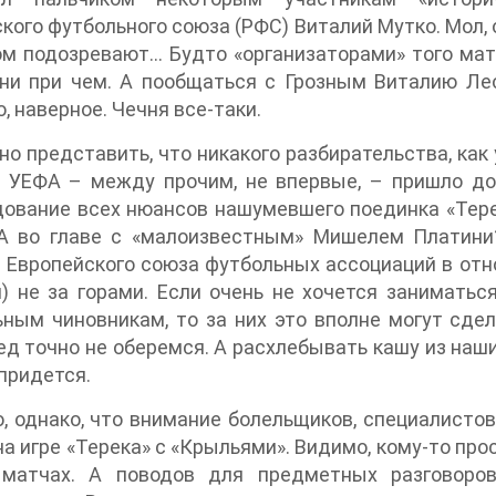
кого футбольного союза (РФС) Виталий Мутко. Мол, 
ом подозревают... Будто «организаторами» того ма
ни при чем. А пообщаться с Грозным Виталию Леон
, наверное. Чечня все-таки.
о представить, что никакого разбирательства, как 
з УЕФА – между прочим, не впервые, – пришло д
ование всех нюансов нашумевшего поединка «Терек
А во главе с «малоизвестным» Мишелем Платини?
 Европейского союза футбольных ассоциаций в отн
й) не за горами. Если очень не хочется занимат
ным чиновникам, то за них это вполне могут сде
ед точно не оберемся. А расхлебывать кашу из на
придется.
, однако, что внимание болельщиков, специалисто
на игре «Терека» с «Крыльями». Видимо, кому-то пр
 матчах. А поводов для предметных разговоров