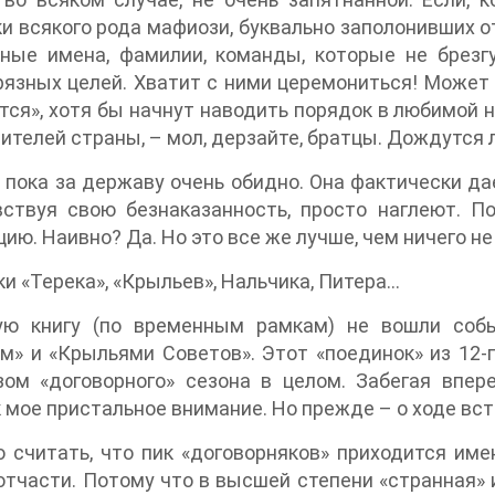
и всякого рода мафиози, буквально заполонивших от
тные имена, фамилии, команды, которые не брез
рязных целей. Хватит с ними церемониться! Может
тся», хотя бы начнут наводить порядок в любимой н
ителей страны, – мол, дерзайте, братцы. Дождутся 
 пока за державу очень обидно. Она фактически д
вствуя свою безнаказанность, просто наглеют. П
ию. Наивно? Да. Но это все же лучше, чем ничего н
и «Терека», «Крыльев», Нальчика, Питера...
ую книгу (по временным рамкам) не вошли соб
м» и «Крыльями Советов». Этот «поединок» из 12-
ом «договорного» сезона в целом. Забегая впере
 мое пристальное внимание. Но прежде – о ходе вст
 считать, что пик «договорняков» приходится име
отчасти. Потому что в высшей степени «странная» иг