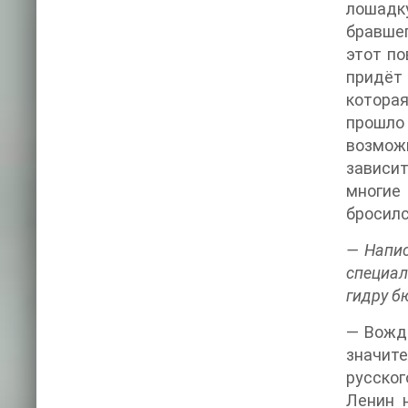
лошадк
бравшег
этот по
придёт 
которая
прошло 
возможн
зависит
многие
бросилс
— Напис
специал
гидру б
— Вождь
значите
русско
Ленин 