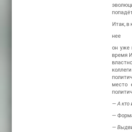
эволюц
попадёт
Итак, в
нее
он уже 
время И
властно
коллеги
политич
место 
политич
— А кто
— Форма
— Выдви