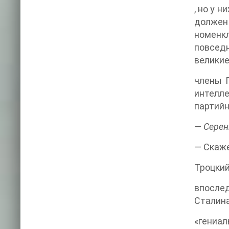
, но у 
должен
номенкл
повседн
велики
члены П
интелле
партийн
— Серен
— Скаже
Троцки
впосле
Сталин
«гениал