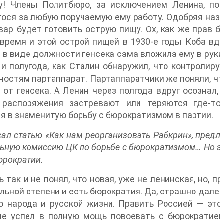
у! Члены Политбюро, за исключением Ленина, по
ося за любую поручаемую ему работу. Одобряя назн
вар будет готовить острую пищу. Ох, как же прав 
время и этой острой пищей в 1930-е годы Коба в
 в виде должности генсека сама вложила ему в ру
и полугода, как Сталин обнаружил, что контроли
остям партаппарат. Партаппаратчики же поняли, ч
 от генсека. А Ленин через полгода вдруг осознал,
 распоряжения застревают или теряются где-то
я в знаменитую борьбу с бюрократизмом в партии.
ал статью «Как нам реорганизовать Рабкрин», предл
ьную комиссию ЦК по борьбе с бюрократизмом… Но э
юрократии.
 так и не понял, что новая, уже не ленинская, но, 
льной степени и есть бюрократия. Да, страшно дале
го народа и русской жизни. Править Россией — э
не успел в полную мощь повоевать с бюрократие