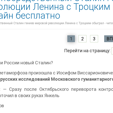
олюции Ленина с Троцким 
айн бесплатно
ственный Сталин гениев мировой революции Ленина с Троцким обыграл - читат
1
2
3
ВП
Перейти на страницу:
и России новый Сталин?
метаморфоза произошла с Иосифом Виссарионовиче
 русских исследований Московского гуманитарно
:
— Сразу после Октябрьского переворота контро
точил в своих руках Янкель
ов