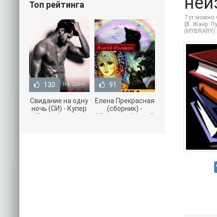
неи
Топ рейтинга
Тут можно 
📗. Жанр: П
(MYBRARY) 
130
91
Свидание на одну
Елена Прекрасная
ночь (СИ) - Купер
(сборник) -
Хелен (читать
Малышев Андрей
книги онлайн
(книги полностью
бесплатно без
.txt) 📗