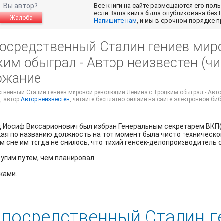
Вы автор?
Все книги на сайте размещаются его пол
если Ваша книга была опубликована без 
Жалоба
Напишите нам
, и мы в срочном порядке 
посредственный Сталин гениев мир
им обыграл - Автор неизвестен (чи
ржание
твенный Сталин гениев мировой революции Ленина с Троцким обыграл - Автор 
, автор
Автор неизвестен
, читайте бесплатно онлайн на сайте электронной биб
ад Иосиф Виссарионович был избран Генеральным секретарем ВКП(
ая по названию должность на тот момент была чисто технической.
 сне им тогда не снилось, что тихий генсек-делопроизводитель
угим путем, чем планировал
ками.
 посредственный Сталин г