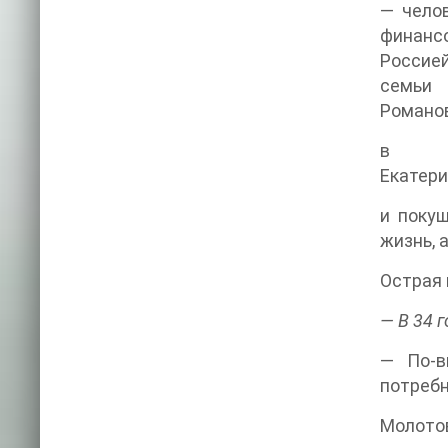
— челов
финанс
Россией
семьи
Романо
в
Екатери
и покуш
жизнь, 
Острая 
— В 34 
— По-в
потребн
Молото