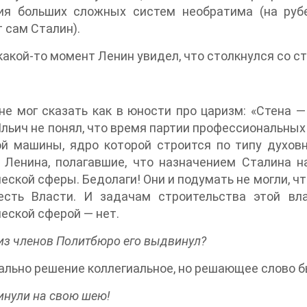
ия больших сложных систем необратима (на рубе
 сам Сталин).
 какой-то момент Ленин увидел, что столкнулся со ст
не мог сказать как в юности про царизм: «Стена — 
льич не понял, что время партии профессиональны
й машины, ядро которой строится по типу духовн
 Ленина, полагавшие, что назначением Сталина н
еской сферы. Бедолаги! Они и подумать не могли, чт
есть Власти. И задачам строительства этой вл
еской сферой — нет.
 из членов Политбюро его выдвинул?
льно решение коллегиальное, но решающее слово б
нули на свою шею!