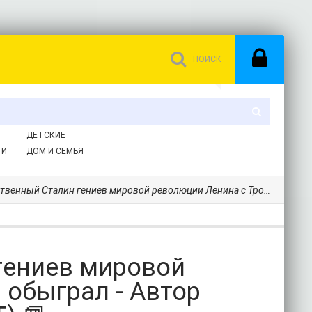
ДЕТСКИЕ
ГИ
ДОМ И СЕМЬЯ
талин гениев мировой революции Ленина с Троцким обыграл - Автор неизвестен (читаем книги TXT) 📗
гениев мировой
 обыграл - Автор