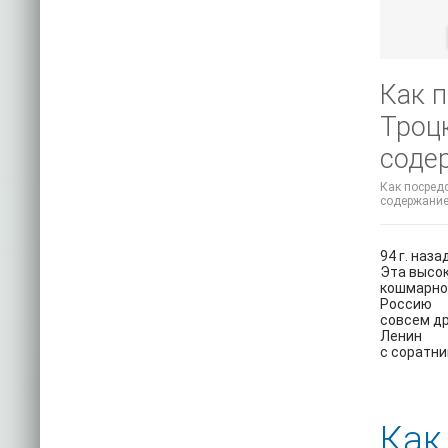
Как 
Троцк
соде
Как посредс
содержание
94 г. наз
Эта высок
кошмарном
Россию
совсем др
Ленин
с соратни
Как