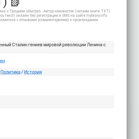
) 📗
на с Троцким обыграл - Автор неизвестен (читаем книги TXT)
ь текст) онлайн без регистрации и SMS на сайте mybrary.info
акомиться с отзывами (комментариями) о произведении.
енный Сталин гениев мировой революции Ленина с
тен
/
Политика
/
История