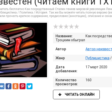
звестен (читаем книги TXT
читать бесплатно Как посредственный Сталин гениев мировой революции Лени
ублицистика / Политика / История. Так же Вы можете читать полную версию (вес
или прочесть краткое содержание, предисловие (аннотацию), описание и озн
Название:
Как посредств
Троцким обыграл
Автор
Автор неизвес
Жанр
Публицистика
Дата
17 март 2020
добавления:
Количество
160
просмотров:
ЧИТАТЬ ОНЛАЙН