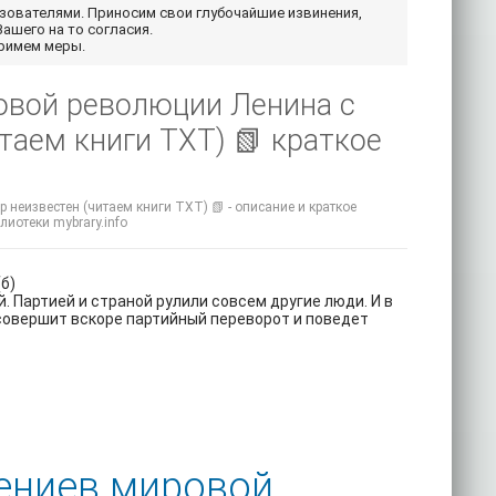
ьзователями. Приносим свои глубочайшие извинения,
Вашего на то согласия.
примем меры.
овой революции Ленина с
таем книги TXT) 📗 краткое
неизвестен (читаем книги TXT) 📗 - описание и краткое
лиотеки mybrary.info
б)
 Партией и страной рулили совсем другие люди. И в
 совершит вскоре партийный переворот и поведет
ениев мировой