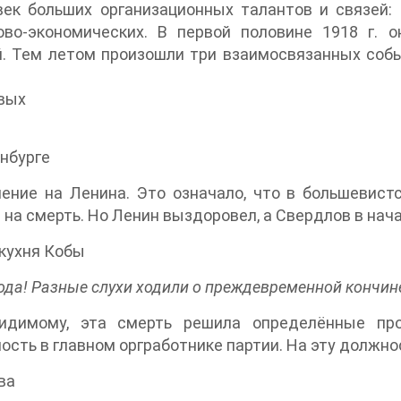
ек больших организационных талантов и связей: 
ово-экономических. В первой половине 1918 г. 
. Тем летом произошли три взаимосвязанных собы
вых
нбурге
ение на Ленина. Это означало, что в большевист
а на смерть. Но Ленин выздоровел, а Свердлов в начал
кухня Кобы
года! Разные слухи ходили о преждевременной кончин
идимому, эта смерть решила определённые про
ость в главном оргработнике партии. На эту должн
ва