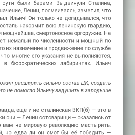
 сути были барами. Выдвинули Сталина,
ачение, Ленин, посмеиваясь, заметил, что
был Ильич! Он только не догадывался, что
досталь накормит всю ленинскую гвардию,
ки мощнейшее, смертоносное оргоружие. Не
рует немалый по численности и мощный по
то их назначение и продвижение по службе
 что многие его указания не выполняются,
 в бюрократических лабиринтах. Ильич
ожил расширить сильно состав ЦК, создать
то не помогло Ильичу задушить в зародыше
правда, ещё и не сталинская ВКП(б) — это в
ки они — Ленин сотоварищи — оказались от
то вам не мировую революцию мастырить.
й, но едва ли он смог бы её победить —