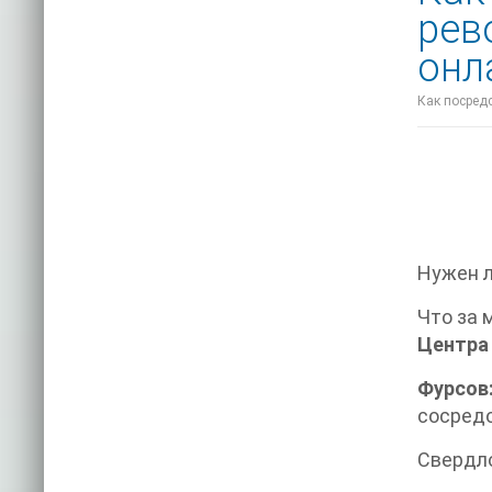
рев
онл
Как посред
Нужен л
Что за 
Центра
Фурсов
сосредо
Свердл