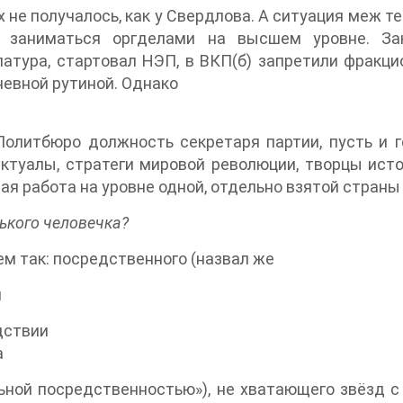
них не получалось, как у Свердлова. А ситуация меж 
 заниматься оргделами на высшем уровне. Зак
атура, стартовал НЭП, в ВКП(б) запретили фракц
евной рутиной. Однако
е
олитбюро должность секретаря партии, пусть и г
ктуалы, стратеги мировой революции, творцы ист
ая работа на уровне одной, отдельно взятой стран
ького человечка?
м так: посредственного (назвал же
й
дствии
а
ьной посредственностью»), не хватающего звёзд 