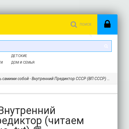
ДЕТСКИЕ
ГИ
ДОМ И СЕМЬЯ
обой - Внутренний Предиктор СССР (ВП СССР) Предиктор (читаем полную версию книг бесплатно .txt) 📗
 Внутренний
редиктор (читаем