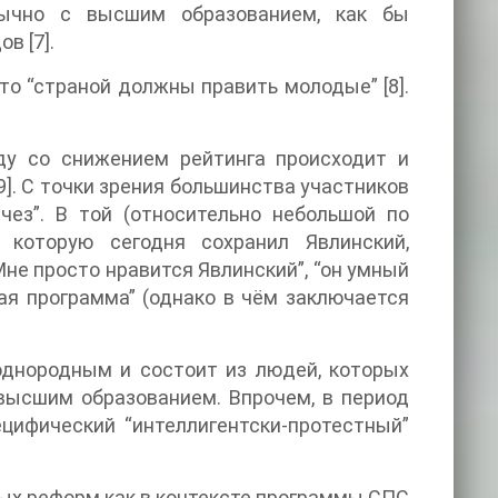
обычно с высшим образованием, как бы
законсервировала в себе идеологию реформ начала 90-х годов [7].
 “страной должны править молодые” [8].
у со снижением рейтинга происходит и
чез”. В той (относительно небольшой по
, которую сегодня сохранил Явлинский,
не просто нравится Явлинский”, “он умный
шая программа” (однако в чём заключается
однородным и состоит из людей, которых
высшим образованием. Впрочем, в период
цифический “интеллигентски-протестный”
ых реформ как в контексте программы СПС