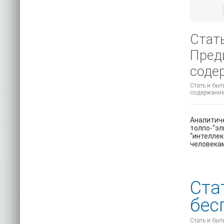
Стат
Преди
соде
Стать и быт
содержание
Аналитиче
толпо-“эл
“интеллек
человека
Ста
бес
Стать и быт