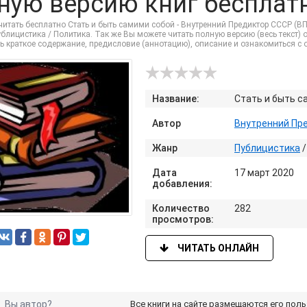
ную версию книг бесплатно
итать бесплатно Стать и быть самими собой - Внутренний Предиктор СССР (ВП
ублицистика / Политика. Так же Вы можете читать полную версию (весь текст) 
ть краткое содержание, предисловие (аннотацию), описание и ознакомиться с
Название:
Стать и быть с
Автор
Внутренний Пр
Жанр
Публицистика
Дата
17 март 2020
добавления:
Количество
282
просмотров:
ЧИТАТЬ ОНЛАЙН
Вы автор?
Все книги на сайте размещаются его пол