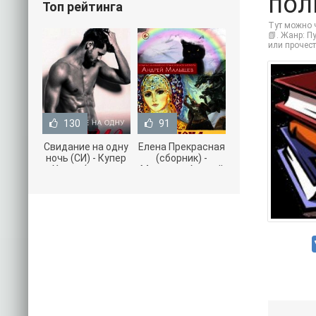
пол
Топ рейтинга
Тут можно ч
📗. Жанр: П
или прочес
130
91
Свидание на одну
Елена Прекрасная
ночь (СИ) - Купер
(сборник) -
Хелен (читать
Малышев Андрей
книги онлайн
(книги полностью
бесплатно без
.txt) 📗