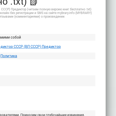
 .txt) 📗
 СССР) Предиктор (читаем полную версию книг бесплатно .txt)
онлайн без регистрации и SMS на сайте mybrary.info (MYBRARY)
 отзывами (комментариями) о произведении.
амими собой
едиктор СССР (ВП СССР) Предиктор
/
Политика
ьзователями. Приносим свои глубочайшие извинения,