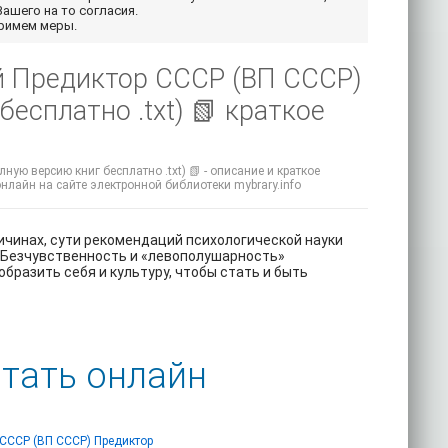
Вашего на то согласия.
примем меры.
й Предиктор СССР (ВП СССР)
есплатно .txt) 📗 краткое
ую версию книг бесплатно .txt) 📗 - описание и краткое
онлайн на сайте электронной библиотеки mybrary.info
ричинах, сути рекомендаций психологической науки
.1 Безчувственность и «левополушарность»
образить себя и культуру, чтобы стать и быть
итать онлайн
 СССР (ВП СССР) Предиктор