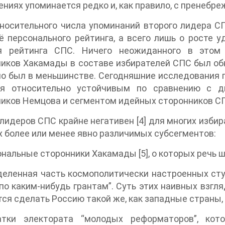
ниях упоминается редко и, как правило, с пренебр
носительного числа упоминаний второго лидера С
ё персонального рейтинга, а всего лишь о росте 
я рейтинга СПС. Ничего неожиданного в этом 
иков Хакамады в составе избирателей СПС был обн
о был в меньшинстве. Сегодняшние исследования пок
ся относительно устойчивым по сравнению с д
иков Немцова и сегментом идейных сторонников С
райне негативен [4] для многих избирателей. Сегодня электорат СПС состоит из
 более или менее явно различимых субсегментов:
1. Персональные сторонники Хакамады [5], о к
деленная часть космополитически настроенных сту
по каким-нибудь грантам”. Суть этих наивных взгля
атки электората “молодых реформаторов”, кот