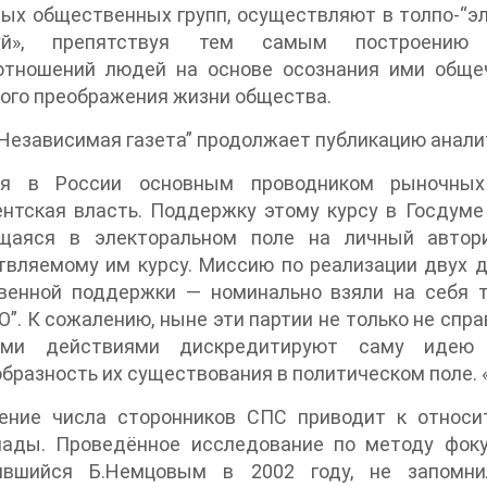
ых общественных групп, осуществляют в толпо-“э
вуй», препятствуя тем самым построению 
ношений людей на основе осознания ими общечеловеческих 
ого преображения жизни общества.
Независимая газета” продолжает публикацию аналит
ня в России основным проводником рыночных
нтская власть. Поддержку этому курсу в Госдуме
щаяся в электоральном поле на личный автори
вляемому им курсу. Миссию по реализации двух д
венной поддержки — номинально взяли на себя 
”. К сожалению, ныне эти партии не только не спр
 действиями дискредитируют саму идею реформ [3], что стави
бразность их существования в политическом поле. 
ение числа сторонников СПС приводит к относи
мады. Проведённое исследование по методу фокус
ившийся Б.Немцовым в 2002 году, не запомн