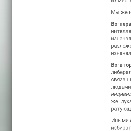
их мест
Мы же н
Во-пер
интеллектуально
изначал
разлож
изначал
Во-вто
либерал
связанн
людьми
индивид
же лук
ратующи
Иными с
избират