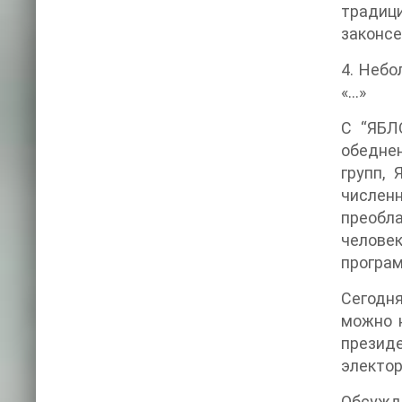
традиц
4. Небо
«…»
С “ЯБЛ
обеднение им
групп, 
числен
преобла
человек
Сегодн
можно 
президе
электор
Обсужде