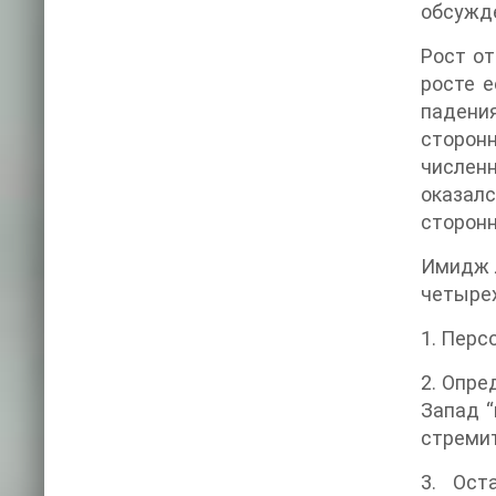
обсужде
Рост от
росте е
падени
сторонн
численн
оказал
сторонн
Имидж лидеров СПС к
четырех
2. Опре
Запад “
3. Ост