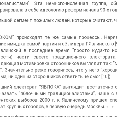
ионалистами”. Эта немногочисленная группа, 
льшой сегмент пожилых людей, которые считают, что
ОКОМ” происходят те же самые процессы. Наряд
иджа самой партии и её лидера Г.Явлинского [9]. С точки зрения большинства участников
Явлинский в последнее время “просто куда-то ис
ности) части своего традиционного электората
дающая мотивировка сторонников выглядит так: “М
”. Значительно реже говорилось, что у него “хоро
программа, ни один из сторонников ответить не смог [10]).
яшний электорат “ЯБЛОКА” выглядит достаточно 
назвать “яблочными традиционалистами”, чаще с 
нтских выборов 2000 г. к Явлинскому пришел спе
ат крупных городов, в первую очередь Москвы. «…»
ние в фокус-группах вопроса о содержании рыночн