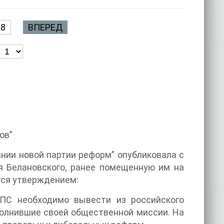
8
ВПЕРЕД
ов”
дании новой партии реформ” опубликовала с
я Белановского, ранее помещенную им на
тся утверждением:
ПС необходимо вывести из российского
полнившие своей общественной миссии. На