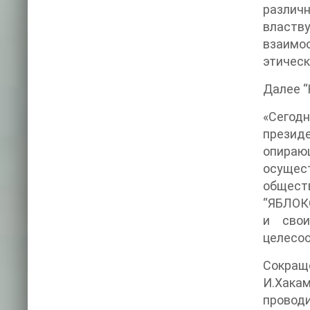
различн
власт
взаимоот
этическ
Далее “
«Сегод
президе
опираю
осущест
общест
“ЯБЛОКО
и своими
целесоо
Сокращ
И.Хака
провод