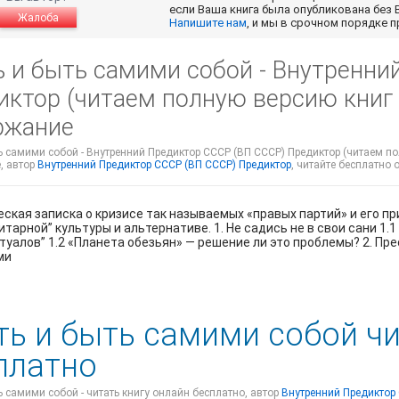
если Ваша книга была опубликована без 
Жалоба
Напишите нам
, и мы в срочном порядке 
ь и быть самими собой - Внутренни
ктор (читаем полную версию книг б
ржание
ь самими собой - Внутренний Предиктор СССР (ВП СССР) Предиктор (читаем полн
, автор
Внутренний Предиктор СССР (ВП СССР) Предиктор
, читайте бесплатно 
ская записка о кризисе так называемых «правых партий» и его п
итарной” культуры и альтернативе. 1. Не садись не в свои сани 1
туалов” 1.2 «Планета обезьян» — решение ли это проблемы? 2. Пре
ми
ть и быть самими собой ч
платно
ь самими собой - читать книгу онлайн бесплатно, автор
Внутренний Предиктор