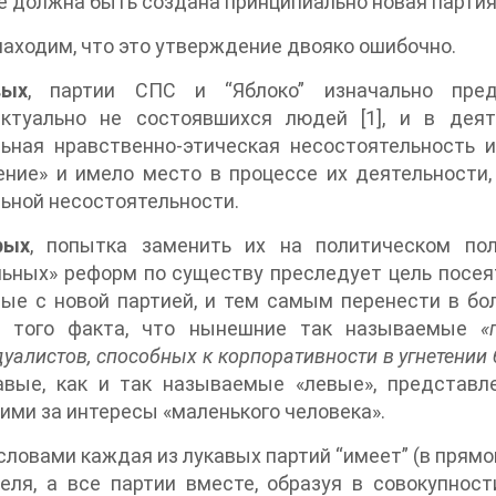
е должна быть создана принципиально новая партия
аходим, что это утверждение двояко ошибочно.
вых
, партии СПС и “Яблоко” изначально пре
 не состоявшихся людей [1], и в деятельности названных партий выразилась
ьная нравственно-этическая несостоятельность и
ение» и имело место в процессе их деятельности
ьной несостоятельности.
рых
, попытка заменить их на политическом пол
ьных» реформ по существу преследует цель посея
ые с новой партией, и тем самым перенести в бо
 того факта, что нынешние так называемые
«
уалистов, способных к корпоративности в угнетении
авые, как и так называемые «левые», представ
ми за интересы «маленького человека».
ловами каждая из лукавых партий “имеет” (в прямом
еля, а все партии вместе, образуя в совокупнос