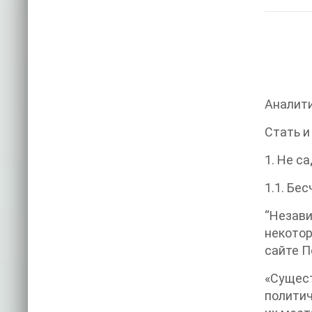
Аналити
Стать и
1. Не с
1.1. Бе
“Незави
некото
сайте П
«Сущес
политич