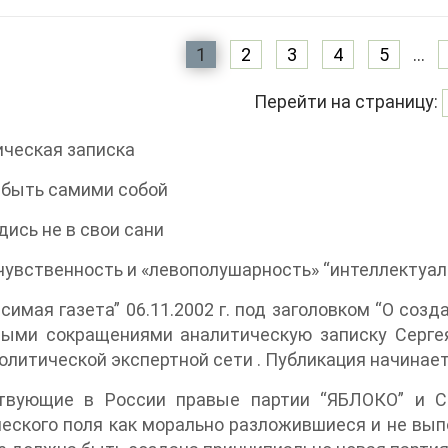
1
2
3
4
5
...
Перейти на страницу:
ческая записка
 быть самими собой
адись не в свои сани
счувственность и «левополушарность» “интеллектуал
симая газета” 06.11.2002 г. под заголовком “О соз
рыми сокращениями аналитическую записку Серге
олитической экспертной сети
. Публикация начинае
твующие в России правые партии “ЯБЛОКО” и С
еского поля как морально разложившиеся и не вы