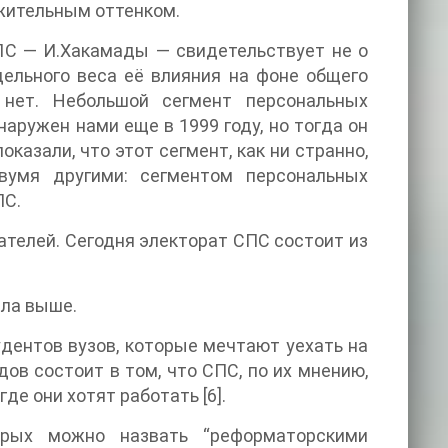
ежительным оттенком.
ПС — И.Хакамады — свидетельствует не о
удельного веса её влияния на фоне общего
нет. Небольшой сегмент персональных
аружен нами еще в 1999 году, но тогда он
азали, что этот сегмент, как ни странно,
вумя другими: сегментом персональных
ПС.
оторых речь шла выше.
дентов вузов, которые мечтают уехать на
дов состоит в том, что СПС, по их мнению,
стремится сделать Россию такой же, как западные страны, где они хотят работать [6].
орых можно назвать “реформаторскими