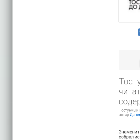
Тосту
читат
соде
Тостуемый п
автор
Данел
Знамениты
собрал ис