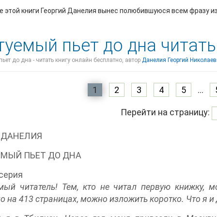
е этой книги Георгий Данелия вынес полюбившуюся всем фразу и
туемый пьет до дна читат
ьет до дна - читать книгу онлайн бесплатно, автор
Данелия Георгий Николае
1
2
3
4
5
...
Перейти на страницу:
й ДАНЕЛИЯ
МЫЙ ПЬЕТ ДО ДНА
серия
ый читатель! Тем, кто не читал первую книжку, мой
о на 413 страницах, можно изложить коротко. Что я и