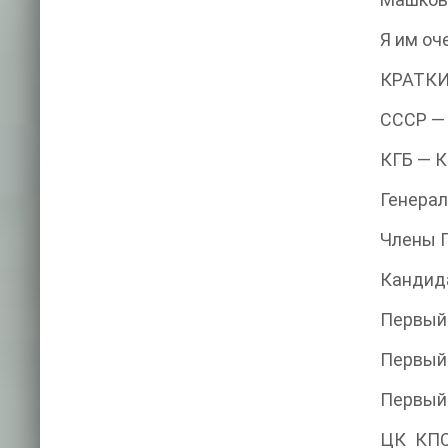
Я им оч
КРАТКИ
СССР — 
КГБ — К
Генерал
Члены П
Кандида
Первый 
Первый 
Первый 
ЦК КПС