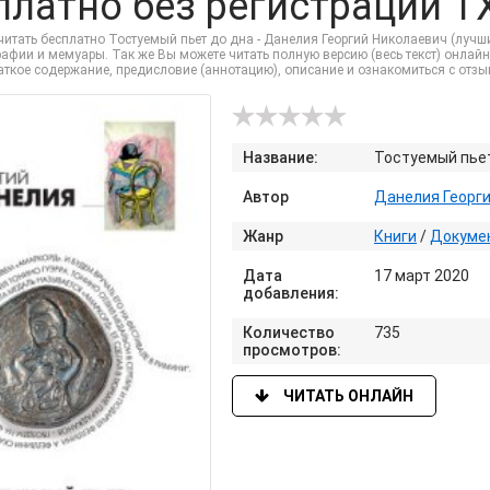
платно без регистрации TX
итать бесплатно Тостуемый пьет до дна - Данелия Георгий Николаевич (лучши
афии и мемуары. Так же Вы можете читать полную версию (весь текст) онлайн 
раткое содержание, предисловие (аннотацию), описание и ознакомиться с отз
Название:
Тостуемый пьет
Автор
Данелия Георг
Жанр
Книги
/
Докуме
Дата
17 март 2020
добавления:
Количество
735
просмотров:
ЧИТАТЬ ОНЛАЙН