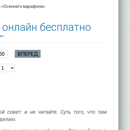
з «Осеннего марафона».
ь онлайн бесплатно
вич
50
ВПЕРЕД
 совет: и не читайте. Суть того, что там
 делаю.