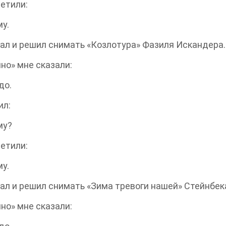
етили:
у.
ал и решил снимать «Козлотура» Фазиля Искандера.
ино» мне сказали:
до.
ил:
му?
етили:
у.
ал и решил снимать «Зима тревоги нашей» Стейнбек
ино» мне сказали: