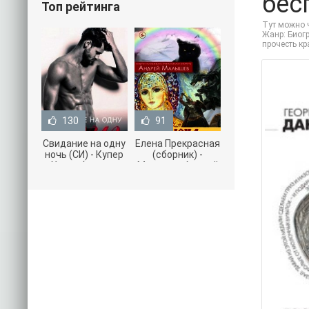
бес
Топ рейтинга
Тут можно ч
Жанр: Биогр
прочесть к
130
91
Свидание на одну
Елена Прекрасная
ночь (СИ) - Купер
(сборник) -
Хелен (читать
Малышев Андрей
книги онлайн
(книги полностью
бесплатно без
.txt) 📗