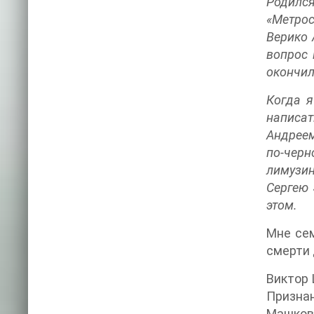
Родился
«Метрос
Верико 
вопрос 
окончил
Когда я
написат
Андреем
по-черн
лимузин
Сергею 
этом.
Мне сем
смерти 
Виктор
Признан
Машкова