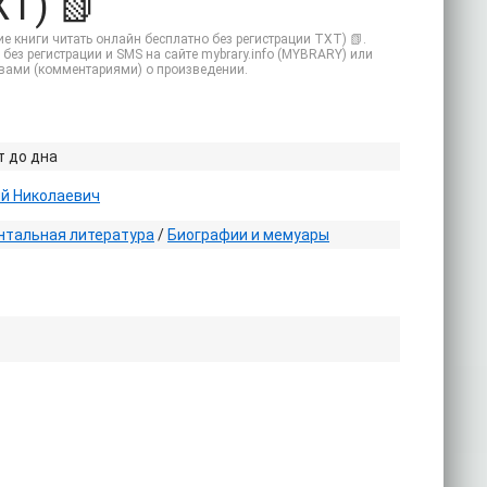
T) 📗
е книги читать онлайн бесплатно без регистрации TXT) 📗.
без регистрации и SMS на сайте mybrary.info (MYBRARY) или
ывами (комментариями) о произведении.
 до дна
ий Николаевич
нтальная литература
/
Биографии и мемуары