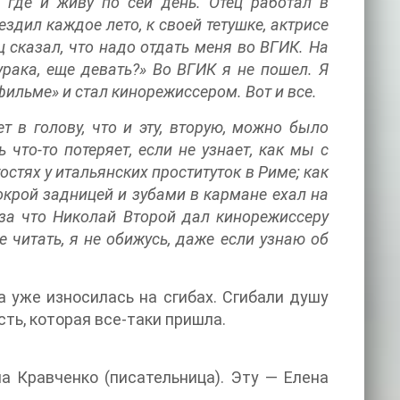
 где и живу по сей день. Отец работал в
ездил каждое лето, к своей тетушке, актрисе
 сказал, что надо отдать меня во ВГИК. На
рака, еще девать?» Во ВГИК я не пошел. Я
ильме» и стал кинорежиссером. Вот и все.
 в голову, что и эту, вторую, можно было
 что-то потеряет, если не узнает, как мы с
стях у итальянских проституток в Риме; как
мокрой задницей и зубами в кармане ехал на
 за что Николай Второй дал кинорежиссеру
 читать, я не обижусь, даже если узнаю об
 уже износилась на сгибах. Сгибали душу
сть, которая все-таки пришла.
а Кравченко (писательница). Эту — Елена