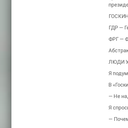
президе
ГОСКИНО
ГДР — Г
ФРГ — Ф
Абстрак
ЛЮДИ У
Я подум
В «Госк
— Не на
Я спрос
— Поче