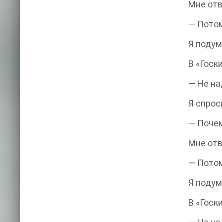
Мне отв
— Потом
Я подум
В «Госк
— Не на
Я спрос
— Поче
Мне отв
— Потом
Я подум
В «Госк