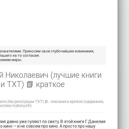
ьзователями. Приносим свои глубочайшие извинения,
Вашего на то согласия.
примем меры.
й Николаевич (лучшие книги
и TXT) 📗 краткое
тно без регистрации TXT) 📗 - описание и краткое содержание,
иотеки mybrary.info
я давно уже гуляют по свету. В этой книге Г. Данелия
 кино — и не совсем про кино. А просто про нашу