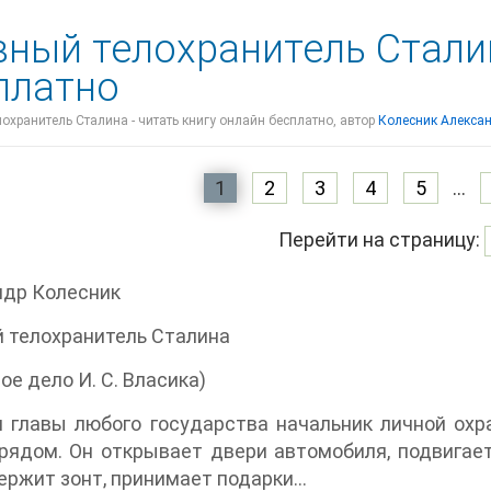
вный телохранитель Стали
платно
охранитель Сталина - читать книгу онлайн бесплатно, автор
Колесник Алекса
1
2
3
4
5
...
Перейти на страницу:
ндр Колесник
 телохранитель Сталина
ое дело И. С. Власика)
 главы любого государства начальник личной охра
рядом. Он открывает двери автомобиля, подвигает
держит зонт, принимает подарки…