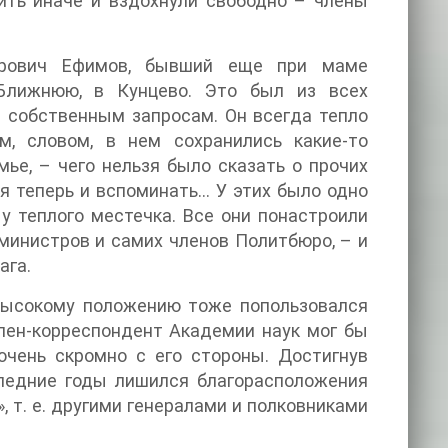
ить иначе и вздохнули свободно – члены
рович Ефимов, бывший еще при маме
Ближнюю, в Кунцево. Это был из всех
 собственным запросам. Он всегда тепло
м, словом, в нем сохранились какие-то
ье, – чего нельзя было сказать о прочих
я теперь и вспоминать… У этих было одно
у теплого местечка. Все они понастроили
 министров и самих членов Политбюро, – и
ага.
 высокому положению тоже попользовался
член-корреспондент Академии наук мог бы
очень скромно с его стороны. Достигнув
следние годы лишился благорасположения
, т. е. другими генералами и полковниками