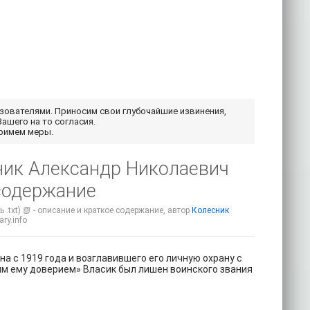
ьзователями. Приносим свои глубочайшие извинения,
Вашего на то согласия.
примем меры.
ник Александр Николаевич
 содержание
.txt) 📗 - описание и краткое содержание, автор
Колесник
ry.info
ина с 1919 года и возглавившего его личную охрану с
ным ему доверием» Власик был лишен воинского звания