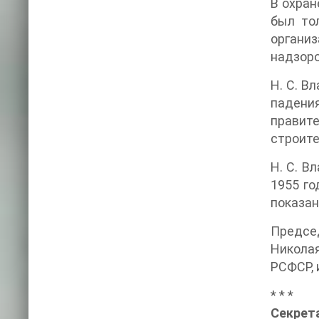
В охран
был тол
организ
надзоро
Н. С. В
падени
правит
строите
Н. С. В
1955 го
показан
Председ
Николая
РСФСР, 
* * *
Секрет