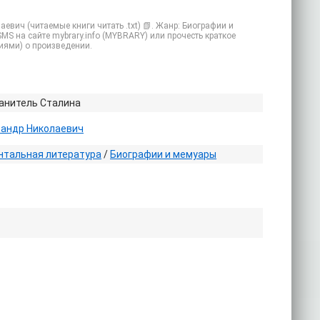
вич (читаемые книги читать .txt) 📗. Жанр: Биографии и
MS на сайте mybrary.info (MYBRARY) или прочесть краткое
иями) о произведении.
анитель Сталина
сандр Николаевич
нтальная литература
/
Биографии и мемуары