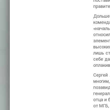
постави
правите
Дольше
коменд
«началь
относи
элемент
высоких
лишь ст
себе да
оплакив
Сергей
многим,
позавид
генерал
отца и 
от МГБ,