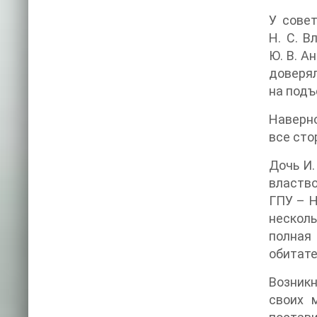
У сове
Н. С. В
Ю. В. А
доверял
на подъ
Наверно
все сто
Дочь И.
властво
ГПУ – Н
нескол
полная 
обитате
Возникн
своих 