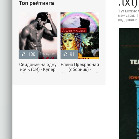
.txt
Топ рейтинга
Тут можно ч
мемуары. Та
содержание
130
91
Свидание на одну
Елена Прекрасная
ночь (СИ) - Купер
(сборник) -
Хелен (читать
Малышев Андрей
книги онлайн
(книги полностью
бесплатно без
.txt) 📗