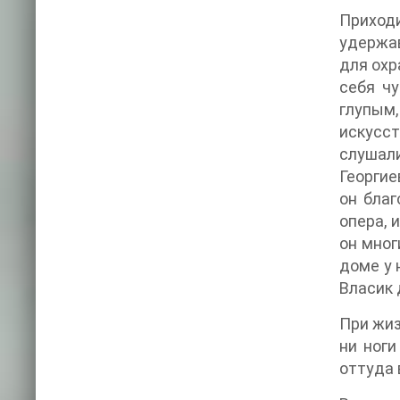
Приход
удержав
для охр
себя ч
глупым
искусст
слушал
Георгие
он благ
опера, 
он мног
доме у 
Власик 
При жиз
ни ноги
оттуда 