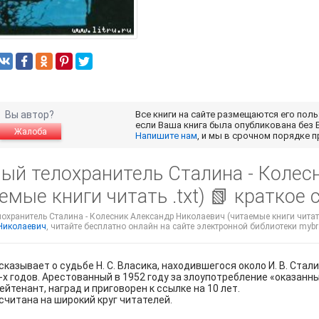
Вы автор?
Все книги на сайте размещаются его пол
если Ваша книга была опубликована без 
Жалоба
Напишите нам
, и мы в срочном порядке 
ный телохранитель Сталина - Колес
емые книги читать .txt) 📗 краткое
охранитель Сталина - Колесник Александр Николаевич (читаемые книги читать 
Николаевич
, читайте бесплатно онлайн на сайте электронной библиотеки mybra
сказывает о судьбе Н. С. Власика, находившегося около И. В. Стал
-х годов. Арестованный в 1952 году за злоупотребление «оказан
ейтенант, наград и приговорен к ссылке на 10 лет.
считана на широкий круг читателей.