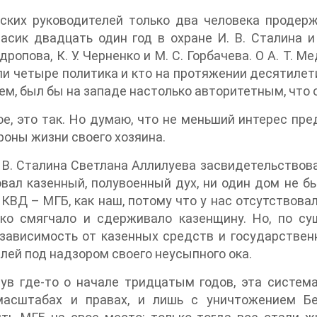
тских руководителей только два человека продер
ласик двадцать один год в охране И. В. Сталина и
ндропова, К. У. Черненко и М. С. Горбачева. О А. Т.
и четыре политика и кто на протяжении десятилет
ем, был бы на западе настолько авторитетным, что о
е, это так. Но думаю, что не меньший интерес пред
роны жизни своего хозяина.
 В. Сталина Светлана Аллилуева засвидетельствова
вал казенный, полувоенный дух, ни один дом не б
КВД – МГБ, как наш, потому что у нас отсутствовал
ько смягчало и сдерживало казенщину. Но, по су
зависимость от казенных средств и государствен
лей под надзором своего неусыпного ока.
ув где-то о начале тридцатым годов, эта систем
масштабах и правах, и лишь с уничтожением Бе