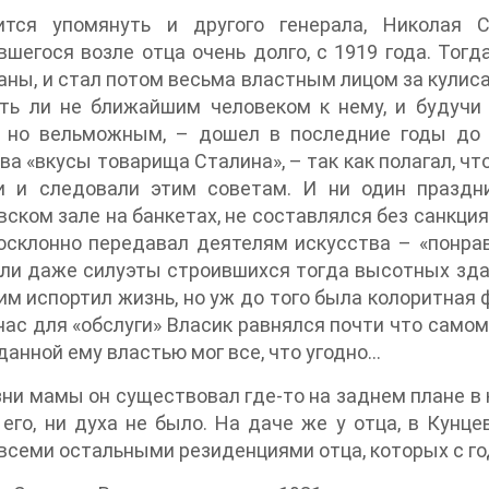
ится упомянуть и другого генерала, Николая С
шегося возле отца очень долго, с 1919 года. Тог
аны, и стал потом весьма властным лицом за кулиса
уть ли не ближайшим человеком к нему, и будучи
, но вельможным, – дошел в последние годы до 
ва «вкусы товарища Сталина», – так как полагал, чт
и и следовали этим советам. И ни один праздн
вском зале на банкетах, не составлялся без санкция
осклонно передавал деятелям искусства – «понрав
или даже силуэты строившихся тогда высотных зда
им испортил жизнь, но уж до того была колоритная ф
нас для «обслуги» Власик равнялся почти что самому
данной ему властью мог все, что угодно…
ни мамы он существовал где-то на заднем плане в к
 его, ни духа не было. На даче же у отца, в Кунце
всеми остальными резиденциями отца, которых с г