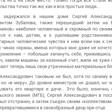
ть МГБ на свое место: только тогда все стали ж
льства точно так же, как и все простые люди…
 задержался в нашем доме Сергей Александ
антом Зубалова, также перешедший затем на 
ников» наиболее человечный и скромный по своим
лся к нам, детям, и к уцелевшим родственника
арные человеческие чувства к нам всем как к сем
 чинах охраны, имена которых мне даже не хочетс
ремление – побольше хапануть себе, прижившись 
ч, завели машины за казенный счет, жили не хуже
ают теперь лишь свои утраченные материальные бл
 Александрович таковым не был, хотя по своему
 но «в меру». До уровня министров не дошел, но 
овать его квартире и даче… Это было, конечно, 
ьского звания (МГБ), Сергей Александрович в по
был отстранен, а затем съеден своим «коллективом»
 превратившимися в своеобразный двор при отце.