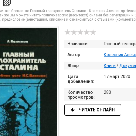
) 📗
итать бесплатно Главный телохранитель Сталина - Колесник Александр Николае
к же Вы можете читать полную версию (весь текст) онлайн без регистрации и S
, предисловие (аннотацию), описание и ознакомиться с отзывами (комментар
Название:
Главный телохр
Автор
Колесник Алек
Жанр
Книги
/
Докуме
Дата
17 март 2020
добавления:
Количество
280
просмотров:
ЧИТАТЬ ОНЛАЙН