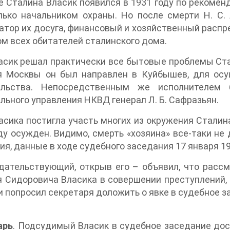
е Сталина Власик появился в 1931 году по рекоменд
ько начальником охраны. Но после смерти Н. С. 
атор их досуга, финансовый и хозяйственный распр
м всех обитателей сталинского дома.
ласик решал практически все бытовые проблемы Ста
я Москвы он был направлен в Куйбышев, для осу
ельства. Непосредственным же исполнителем
льного управления НКВД генерал Л. Б. Сафразьян.
ласика постигла участь многих из окружения Сталина
ду осужден. Видимо, смерть «хозяина» все-таки не 
ия, данные в ходе судебного заседания 17 января 19
ательствующий, открыв его – объявил, что рассм
 Сидоровича Власика в совершении преступлений, 
и попросил секретаря доложить о явке в судебное 
арь
. Подсудимый Власик в судебное заседание дос