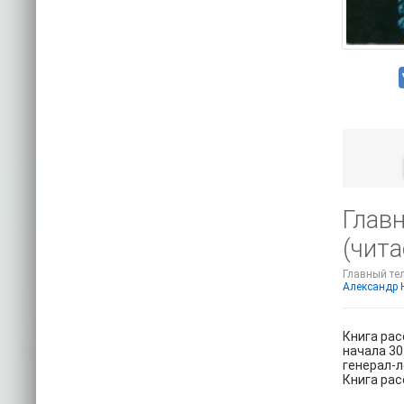
Глав
(чита
Главный тел
Александр 
Книга рас
начала 30
генерал-л
Книга рас